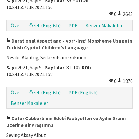
Sayı:
2021, Sayı 51
Sayfalar:
35-60
DOI:
10.24155/tdk.2021.156
Makale Gönder
0
2643
ISSN: 1301-0077 · e-ISSN: 2651-5091
Özet
Özet (English)
PDF
Benzer Makaleler
Durational Aspect and -Iyor ‘-Ing’ Morpheme Usage in
Turkish Cypriot Children’s Language
Nesibe Akıntuğ, Seda Gülsüm Gökmen
Sayı:
2021, Sayı 51
Sayfalar:
81-102
DOI:
10.24155/tdk.2021.158
0
1870
Özet
Özet (English)
PDF (English)
Benzer Makaleler
Cafer Cabbarlı’nın Edebî Faaliyetleri ve Aydın Dramı
Üzerine Bir Araştırma
Sevinç Aksay Albuz