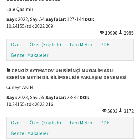
Lale Qasımlı
Sayı:
2022, Sayı 54
Sayfalar:
127-144
DOI:
10.24155/tdk.2022.209
10998
2985
Özet
Özet (English)
Tam Metin
PDF
Benzer Makaleler
CENGİZ AYTMATOV’UN BİRİNÇİ MUGALİM ADLI
ESERİNE METİN DİL BİLİMSEL BİR YAKLAŞIM DENEMESİ
Cüneyt AKIN
Sayı:
2023, Sayı 55
Sayfalar:
23-42
DOI:
10.24155/tdk.2023.216
5803
3172
Özet
Özet (English)
Tam Metin
PDF
Benzer Makaleler