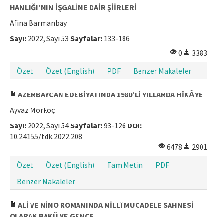
HANLIĞI’NIN İŞGALİNE DAİR ŞİİRLERİ
Afina Barmanbay
Sayı:
2022, Sayı 53
Sayfalar:
133-186
0
3383
Özet
Özet (English)
PDF
Benzer Makaleler
AZERBAYCAN EDEBİYATINDA 1980’Lİ YILLARDA HİKȂYE
Ayvaz Morkoç
Sayı:
2022, Sayı 54
Sayfalar:
93-126
DOI:
10.24155/tdk.2022.208
6478
2901
Özet
Özet (English)
Tam Metin
PDF
Benzer Makaleler
ALİ VE NİNO ROMANINDA MİLLÎ MÜCADELE SAHNESİ
OLARAK BAKÜ VE GENCE