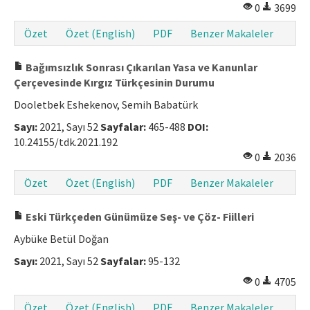
0
3699
Özet
Özet (English)
PDF
Benzer Makaleler
Bağımsızlık Sonrası Çıkarılan Yasa ve Kanunlar
Çerçevesinde Kırgız Türkçesinin Durumu
Dooletbek Eshekenov, Semih Babatürk
Sayı:
2021, Sayı 52
Sayfalar:
465-488
DOI:
10.24155/tdk.2021.192
0
2036
Özet
Özet (English)
PDF
Benzer Makaleler
Eski Türkçeden Günümüze Seş- ve Çöz- Fiilleri
Aybüke Betül Doğan
Sayı:
2021, Sayı 52
Sayfalar:
95-132
0
4705
Özet
Özet (English)
PDF
Benzer Makaleler