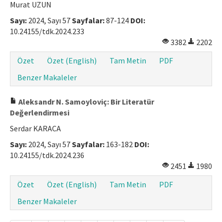
Murat UZUN
Sayı:
2024, Sayı 57
Sayfalar:
87-124
DOI:
10.24155/tdk.2024.233
3382
2202
Özet
Özet (English)
Tam Metin
PDF
Benzer Makaleler
Aleksandr N. Samoyloviç: Bir Literatür
Değerlendirmesi
Serdar KARACA
Sayı:
2024, Sayı 57
Sayfalar:
163-182
DOI:
10.24155/tdk.2024.236
2451
1980
Özet
Özet (English)
Tam Metin
PDF
Benzer Makaleler