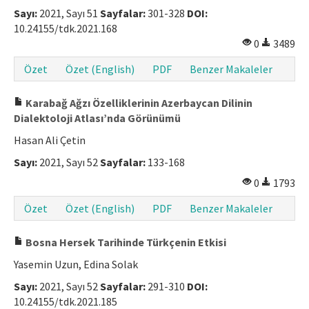
Sayı:
2021, Sayı 51
Sayfalar:
301-328
DOI:
10.24155/tdk.2021.168
0
3489
Özet
Özet (English)
PDF
Benzer Makaleler
Karabağ Ağzı Özelliklerinin Azerbaycan Dilinin
Dialektoloji Atlası’nda Görünümü
Hasan Ali Çetin
Sayı:
2021, Sayı 52
Sayfalar:
133-168
0
1793
Özet
Özet (English)
PDF
Benzer Makaleler
Bosna Hersek Tarihinde Türkçenin Etkisi
Yasemin Uzun, Edina Solak
Sayı:
2021, Sayı 52
Sayfalar:
291-310
DOI:
10.24155/tdk.2021.185