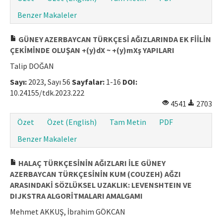
Benzer Makaleler
GÜNEY AZERBAYCAN TÜRKÇESİ AĞIZLARINDA EK FİİLİN
ÇEKİMİNDE OLUŞAN +(y)dX ~ +(y)mXş YAPILARI
Talip DOĞAN
Sayı:
2023, Sayı 56
Sayfalar:
1-16
DOI:
10.24155/tdk.2023.222
4541
2703
Özet
Özet (English)
Tam Metin
PDF
Benzer Makaleler
HALAÇ TÜRKÇESİNİN AĞIZLARI İLE GÜNEY
AZERBAYCAN TÜRKÇESİNİN KUM (COUZEH) AĞZI
ARASINDAKİ SÖZLÜKSEL UZAKLIK: LEVENSHTEIN VE
DIJKSTRA ALGORİTMALARI AMALGAMI
Mehmet AKKUŞ, İbrahim GÖKCAN