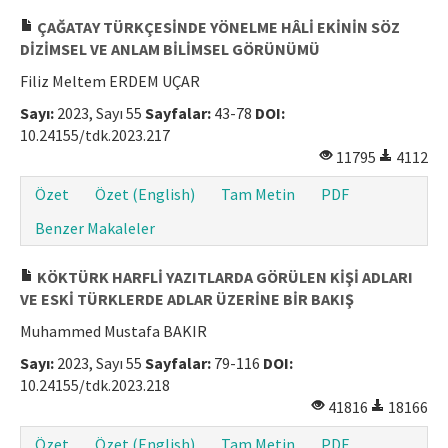
ÇAĞATAY TÜRKÇESİNDE YÖNELME HÂLİ EKİNİN SÖZ
DİZİMSEL VE ANLAM BİLİMSEL GÖRÜNÜMÜ
Filiz Meltem ERDEM UÇAR
Sayı:
2023, Sayı 55
Sayfalar:
43-78
DOI:
10.24155/tdk.2023.217
11795
4112
Özet
Özet (English)
Tam Metin
PDF
Benzer Makaleler
KÖKTÜRK HARFLİ YAZITLARDA GÖRÜLEN KİŞİ ADLARI
VE ESKİ TÜRKLERDE ADLAR ÜZERİNE BİR BAKIŞ
Muhammed Mustafa BAKIR
Sayı:
2023, Sayı 55
Sayfalar:
79-116
DOI:
10.24155/tdk.2023.218
41816
18166
Özet
Özet (English)
Tam Metin
PDF