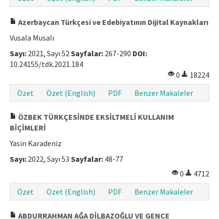
Azerbaycan Türkçesi ve Edebiyatının Dijital Kaynakları
Vusala Musalı
Sayı:
2021, Sayı 52
Sayfalar:
267-290
DOI:
10.24155/tdk.2021.184
0
18224
Özet
Özet (English)
PDF
Benzer Makaleler
ÖZBEK TÜRKÇESİNDE EKSİLTMELİ KULLANIM
BİÇİMLERİ
Yasin Karadeniz
Sayı:
2022, Sayı 53
Sayfalar:
48-77
0
4712
Özet
Özet (English)
PDF
Benzer Makaleler
ABDURRAHMAN AĞA DİLBAZOĞLU VE GENCE