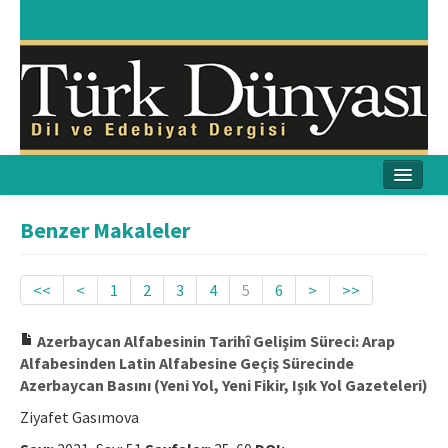
Ana Sayfa
Benzer Makaleler
Amaç & Kapsam
<<
<
1
2
3
4
5
6
>
>>
Yayın Kurulu
Azerbaycan Alfabesinin Tarihî Gelişim Süreci: Arap
Yayın İlkeleri
Alfabesinden Latin Alfabesine Geçiş Sürecinde
Azerbaycan Basını (Yeni Yol, Yeni Fikir, Işık Yol Gazeteleri)
Etik İlkeler
Ziyafet Gasımova
İletişim