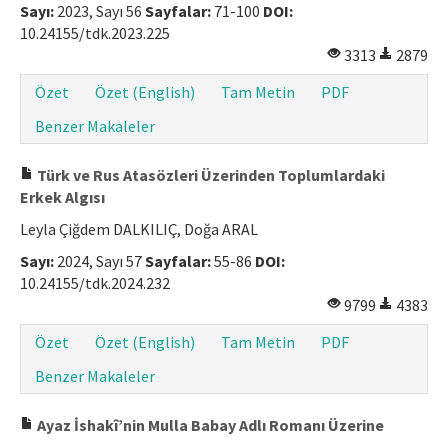
Sayı:
2023, Sayı 56
Sayfalar:
71-100
DOI:
10.24155/tdk.2023.225
3313
2879
Özet
Özet (English)
Tam Metin
PDF
Benzer Makaleler
Türk ve Rus Atasözleri Üzerinden Toplumlardaki
Erkek Algısı
Leyla Çiğdem DALKILIÇ, Doğa ARAL
Sayı:
2024, Sayı 57
Sayfalar:
55-86
DOI:
10.24155/tdk.2024.232
9799
4383
Özet
Özet (English)
Tam Metin
PDF
Benzer Makaleler
Ayaz İshakî’nin Mulla Babay Adlı Romanı Üzerine