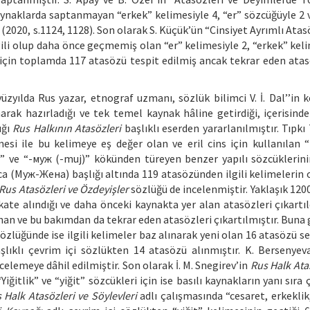
aynaklarda saptanmayan “erkek” kelimesiyle 4, “er” sözcüğüyle 2 
 (2020, s.1124, 1128). Son olarak S. Küçük’ün “Cinsiyet Ayrımlı Ata
gili olup daha önce geçmemiş olan “er” kelimesiyle 2, “erkek” keli
e için toplamda 117 atasözü tespit edilmiş ancak tekrar eden atas
üzyılda Rus yazar, etnograf uzmanı, sözlük bilimci V. İ. Dal’’in 
arak hazırladığı ve tek temel kaynak hâline getirdiği, içerisind
ığı
Rus Halkının Atasözleri
başlıklı eserden yararlanılmıştır. Tıpkı
si ile bu kelimeye eş değer olan ve eril cins için kullanılan
” ve “-муж (-muj)” kökünden türeyen benzer yapılı sözcüklerini
oca (Муж-Жена) başlığı altında 119 atasözünden ilgili kelimelerin 
Rus Atasözleri ve Özdeyişler
sözlüğü de incelenmiştir. Yaklaşık 120
kate alındığı ve daha önceki kaynakta yer alan atasözleri çıkartıl
ınan ve bu bakımdan da tekrar eden atasözleri çıkartılmıştır. Buna 
özlüğünde ise ilgili kelimeler baz alınarak yeni olan 16 atasözü se
lıklı çevrim içi sözlükten 14 atasözü alınmıştır. K. Bersenyev
elemeye dâhil edilmiştir. Son olarak İ. M. Snegirev’in
Rus Halk Ata
ğitlik” ve “yiğit” sözcükleri için ise basılı kaynakların yanı sıra 
 Halk Atasözleri ve Söylevleri
adlı çalışmasında “cesaret, erkeklik,