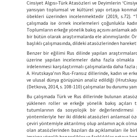
Cinsiyet Algısı-Türk Atasözleri ve Deyimlerin ‘Cinsiye
yansıyan toplumsal ve kültürel yapı ortaya konmak
öbekleri üzerinden incelenmektedir (2019, s.72). “
çalışmada ise örnek incelemeleri çoğunlukla kadın 
Toplumların erkeğe yönelik bakış açısını anlamak adın
bir bütün olarak araştırmalarda ele alınmışlardır. Ö
başlıklı çalışmasında, dildeki atasözlerinden hareketle
Benzer bir eğilimi Rus dilinde yapılan araştırmalar
üzerine yapılan incelemeler daha fazla olmakla 
irdelenmesi karşılaştırmalı çalışmalarda daha fazla g
A. Hrutskaya’nın Rus-Fransız dillerinde, kadın ve er
ve ulusal dünya görüşünün analiz edildiği (Hrutskaya
(Detkova, 2014, s. 108-110) çalışmalar bu durumu yans
Bu çalışmada Türk ve Rus dillerinde bulunan atasöz
yüklenen roller ve erkeğe yönelik bakış açıları 
tutumlarının da sosyolojik bir değerlendirmesi 
yöntemleriyle her iki dildeki atasözleri anlamsal öz
çeviri yöntemiyle aktarılmış olup anlamın açık olmad
olan atasözlerinden bazıları da açıklamaları ile bi
imajına yönelik benzerlikler ve farklılıklar ortaya ko