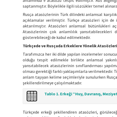
anlamında 9 atasözü tespit edilmiştir.
Rus Bilgeliğ
saptanmıştır. Böylelikle ilgili sözcükler temel alınar
Rusça atasözlerinin Türk dilindeki anlamsal karşılı
açıklamalar verilmiştir. Türkçe atasözleri için de
aktarılmıştır. Atasözleri anlamsal bütünlükleri açı
Atasözlerinin çok anlamlılık yansıtabilecekleri 
gösterebileceği de kabul edilmektedir.
Türkçede ve Rusçada Erkeklere Yönelik Atasözleri
Tarafımızca her iki dilde yapılan incelemeler sonucun
olduğu tespit edilmekle birlikte anlamsal yakınl
yansıtabilecek atasözlerinin sınıflandırması yapılma
olması gerektiği farklı yaklaşımlarla verilmektedir. 
anlam taşıyan kelime seçimleriyle sunulurken Rusçad
şekillendirilmeye çalışılmaktadır.
Tablo 1. Erkeği “Huy, Davranış, Meziyet
Türkçede erkeği şekillendiren atasözleri, görüleceğ