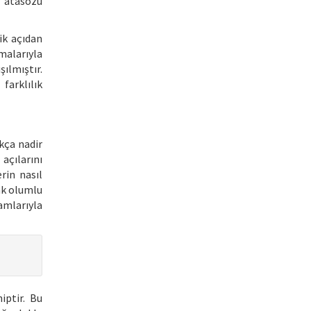
6 atasözü
ik açıdan
malarıyla
ılmıştır.
farklılık
kça nadir
açılarını
rin nasıl
rak olumlu
amlarıyla
iptir. Bu