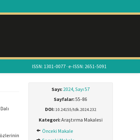
ISSN: 1301-0077 · e-ISSN: 2651-5091
Sayı:
2024, Sayı 57
Sayfalar:
55-86
 Dalı
DOI:
10.24155/tdk.2024.232
Kategori:
Araştırma Makalesi
Önceki Makale
özlerinin