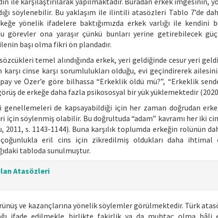
ın ile karşılaştırılarak yapılmaktadır. Buradan erkek imgesinin, y
ı söylenebilir. Bu yaklaşım ile ilintili atasözleri Tablo 7’de dah
eğe yönelik ifadelere baktığımızda erkek varlığı ile kendini be
rlu görevler ona yaraşır çünkü bunları yerine getirebilecek güç
lenin başı olma fikri ön plandadır.
sözcükleri temel alındığında erkek, yeri geldiğinde cesur yeri geld
karşı cinse karşı sorumlulukları olduğu, evi geçindirerek ailesini
Apay ve Özer’e göre bilhassa “Erkeklik öldü mü?”, “Erkeklik sende
örüş de erkeğe daha fazla psikososyal bir yük yüklemektedir (2020,
i genellemeleri de kapsayabildiği için her zaman doğrudan erke
i için söylenmiş olabilir. Bu doğrultuda “adam” kavramı her iki ci
2011, s. 1143-1144). Buna karşılık toplumda erkeğin rolünün da
oğunlukla eril cins için zikredilmiş oldukları daha ihtimal 
ğıdaki tabloda sunulmuştur.
lan Atasözleri
örünüş ve kazançlarına yönelik söylemler görülmektedir. Türk atas
ı ifade edilmekle birlikte fakirlik ya da muhtaç olma hâli 