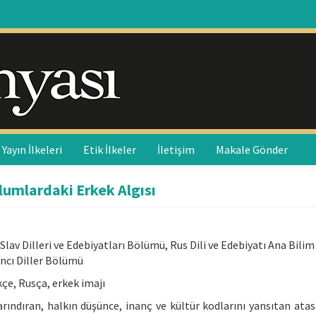
Yayın İlkeleri
Etik İlkeler
İletişim
Makale Gönder
lumlardaki Erkek Algısı
 Slav Dilleri ve Edebiyatları Bölümü, Rus Dili ve Edebiyatı Ana Bilim
ancı Diller Bölümü
kçe, Rusça, erkek imajı
arındıran, halkın düşünce, inanç ve kültür kodlarını yansıtan atas