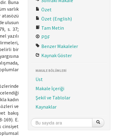
Sonraki Makale
dir. Buna
tüm varlık
Özet
ir atasözü
Özet (English)
de ulusun
Tam Metin
9, s. 37;
mel yazılı
PDF
irmeleri,
Benzer Makaleler
elirli bir
Kaynak Göster
yargısına
çalışmada,
toplumlar
MAKALE BÖLÜMLERİ
Üst
özlerinde
Makale İçeriği
celendiği
Şekil ve Tablolar
ukla kadın
özleri ve
Kaynaklar
yet bakış
8-169). E.
 cinsiyet
Toplumsal