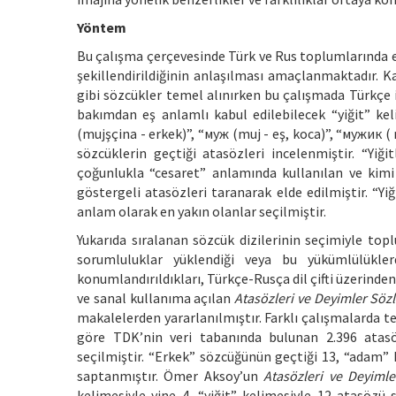
Yöntem
Bu çalışma çerçevesinde Türk ve Rus toplumlarında eril
şekillendirildiğinin anlaşılması amaçlanmaktadır. K
gibi sözcükler temel alınırken bu çalışmada Türkçe iç
bakımdan eş anlamlı kabul edilebilecek “yiğit” kel
(mujşçina - erkek)”, “муж (muj - eş, koca)”, “мужик (
sözcüklerin geçtiği atasözleri incelenmiştir. “Yi
çoğunlukla “cesaret” anlamında kullanılan ve kim
göstergeli atasözleri taranarak elde edilmiştir. “Y
anlam olarak en yakın olanlar seçilmiştir.
Yukarıda sıralanan sözcük dizilerinin seçimiyle topl
sorumluluklar yüklendiği veya bu yükümlülükle
konumlandırıldıkları, Türkçe-Rusça dil çifti üzerind
ve sanal kullanıma açılan
Atasözleri ve Deyimler Söz
makalelerden yararlanılmıştır. Farklı çalışmalarda te
göre TDK’nin veri tabanında bulunan 2.396 atasöz
seçilmiştir. “Erkek” sözcüğünün geçtiği 13, “adam” k
saptanmıştır. Ömer Aksoy’un
Atasözleri ve Deyiml
kelimesiyle yine 4, “yiğit” kelimesiyle 12 atasözü