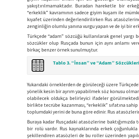
yakıştırılmamaktadır. Buradan hareketle bir erkeğ
“erkeklik” kavramının sadece giyim kuşam ile mümkün
kıyafet üzerinden değerlendirilirken Rus atasözlerinde 
zenginliğin olumlu yanına vurgu yapan ve de iyi bir erk
Türkçede “adam” sözcüğü kullanılarak genel yargı be
sözcükler olup Rusçada bunun için aynı anlamı ver
birkaç benzer örnek sunulmuştur.
Tablo 3. “İnsan” ve “Adam” Sözcükleri 
Yukarıdaki örneklerden de görüleceği üzere Türkçede
yönelik kesin bir ayrım yapabilmek söz konusu olmamak
olabilecek oldukça belirleyici ifadeler görülmekte
birlikte tecrübe kazanması, “erkeklik” sıfatına sahip o
toplumdaki yerini de buna göre edinir. Rus atasözler
Buraya kadar Rusçadaki atasözlerine baktığımızda t
bir rolü vardır. Rus kaynaklarında erkek çoğunlukla
şekillendiren atasözleri de bu roller üzerinden yapı