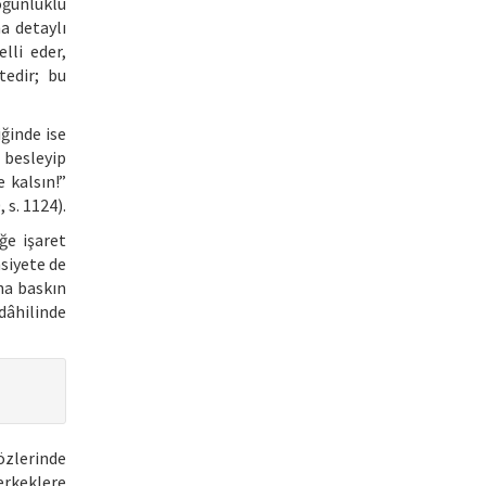
oğunluklu
a detaylı
lli eder,
tedir; bu
iğinde ise
 besleyip
 kalsın!”
 s. 1124).
ğe işaret
nsiyete de
ha baskın
dâhilinde
özlerinde
erkeklere