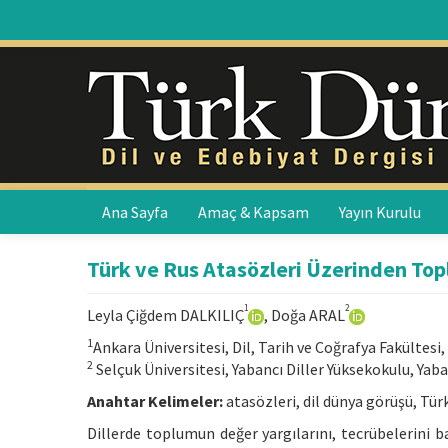
Ana Sayfa
Amaç & Kapsam
Yayın Kurulu
Türk ve Rus Atasözleri Üzerinden Top
1
2
Leyla Çiğdem DALKILIÇ
, Doğa ARAL
1
Ankara Üniversitesi, Dil, Tarih ve Coğrafya Fakültesi,
2
Selçuk Üniversitesi, Yabancı Diller Yüksekokulu, Yab
Anahtar Kelimeler:
atasözleri, dil dünya görüşü, Tür
Dillerde toplumun değer yargılarını, tecrübelerini b