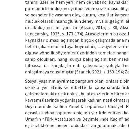
tanımı üzerine hem yerli hem de yabancı kaynaklar
göre belirli bir düşünceyi ifade eden söz konusu dil y
ve nesneler ile yaşanan olay, durum, koşullar karşısın
mutlak olarak insanoğlunun deneyim ve bilgeliğini a
ortak düşüncesini yansıtır (Aksan, 2015, s. 38; Aksoy
Lunaçarskiy, 1935, s. 173-174). Atasözlerinin bu özell
kaynaklar olması açısından birçok çalışmada ana mat
belirli çıkarımlar ortaya koymaları, tavsiyeler verme
olguya yönelik söylemler üzerinden temelde hangi dü
sahip oldukları, hangi dünya bakış açısını benimsedik
bilhassa da karşılaştırmalı çalışmalar yoluyla t
anlaşılmaya çalışılmıştır (Stanek, 2021, s. 169-194; Ze
Sosyal yaşamın ayrılmaz parçaları olan, onlarsız bi
sıklıkla yer etmiş ve elbette ki çalışmalarda ird
çalışmalardaki ortak nokta, bu atasözlerinin birçok c
kavramı üzerinde yoğunlaşarak kadının nasıl olması ge
Deyimlerinde Kadına Yönelik Toplumsal Cinsiyet Ro
açısıyla kadına toplumda biçilen yer irdelenirken kadı
Umar’ın “Türk Atasözleri ve Deyimlerinde Kadın” adl
eşitsizliklerine neden oldukları vurgulanmaktadır 