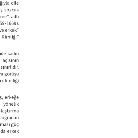
ğıyla dile
ış sözcük
eme” adlı
59-1669).
ve erkek”
 Kimliği”
nde kadın
 açısının
ınırlıdır.
ya görüşü
celendiği
ş, erkeğe
e yönelik
laştırma
 doğrudan
lması güç
mda erkek