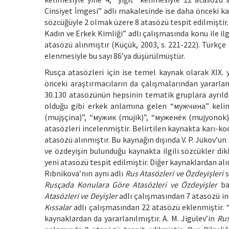
Cinsiyet İmgesi” adlı makalesinde ise daha önceki k
sözcüğüyle 2 olmak üzere 8 atasözü tespit edilmiştir.
Kadın ve Erkek Kimliği” adlı çalışmasında konu ile il
atasözü alınmıştır (Küçük, 2003, s. 221-222). Türkç
elenmesiyle bu sayı 86’ya düşürülmüştür.
Rusça atasözleri için ise temel kaynak olarak XIX. y
önceki araştırmacıların da çalışmalarından yararlan
30.130 atasözünün hepsinin tematik gruplara ayrıld
olduğu gibi erkek anlamına gelen “мужчина” kelime
(mujşçina)”, “мужик (mujik)”, “муженёк (mujyonok)
atasözleri incelenmiştir. Belirtilen kaynakta karı-k
atasözü alınmıştır. Bu kaynağın dışında V. P. Jukov’un
ve özdeyişin bulunduğu kaynakta ilgili sözcükler dik
yeni atasözü tespit edilmiştir. Diğer kaynaklardan al
Rıbnikova’nın aynı adlı
Rus Atasözleri ve Özdeyişleri
s
Rusçada Konulara Göre Atasözleri ve Özdeyişler
baş
Atasözleri ve Deyişler
adlı çalışmasından 7 atasözü inc
Kıssalar
adlı çalışmasından 22 atasözü eklenmiştir. “Yi
kaynaklardan da yararlanılmıştır. A. M. Jigulev’in
Rus