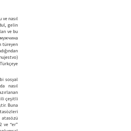
u ve nasıl
ul, gelin
ılan ve bu
 “мужчина
n türeyen
adığından
mujestvo)
 Türkçeye
bi sosyal
da nasıl
azırlanan
li çeşitli
ştir. Buna
tasözleri
8 atasözü
2 ve “er”
Toplumsal