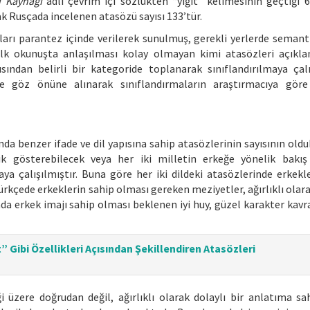
i Kaynağı
adlı çevrim içi sözlükten “yiğit” kelimesinin geçtiği 
ak Rusçada incelenen atasözü sayısı 133’tür.
kları parantez içinde verilerek sunulmuş, gerekli yerlerde semant
 ilk okunuşta anlaşılması kolay olmayan kimi atasözleri açıkla
sından belirli bir kategoride toplanarak sınıflandırılmaya çalış
de göz önüne alınarak sınıflandırmaların araştırmacıya göre 
da benzer ifade ve dil yapısına sahip atasözlerinin sayısının oldu
ık gösterebilecek veya her iki milletin erkeğe yönelik bakış 
ya çalışılmıştır. Buna göre her iki dildeki atasözlerinde erkekle
Türkçede erkeklerin sahip olması gereken meziyetler, ağırlıklı ola
a erkek imajı sahip olması beklenen iyi huy, güzel karakter kavr
” Gibi Özellikleri Açısından Şekillendiren Atasözleri
i üzere doğrudan değil, ağırlıklı olarak dolaylı bir anlatıma sah