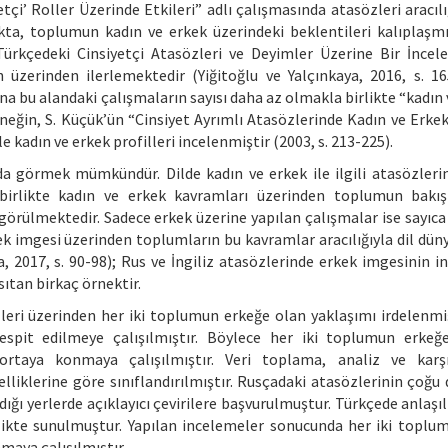
tçi’ Roller Üzerinde Etkileri” adlı çalışmasında atasözleri aracılı
ta, toplumun kadın ve erkek üzerindeki beklentileri kalıplaşm
Türkçedeki Cinsiyetçi Atasözleri ve Deyimler Üzerine Bir İncel
üzerinden ilerlemektedir (Yiğitoğlu ve Yalçınkaya, 2016, s. 16
a bu alandaki çalışmaların sayısı daha az olmakla birlikte “kadın 
rneğin, S. Küçük’ün “Cinsiyet Ayrımlı Atasözlerinde Kadın ve Erkek
 kadın ve erkek profilleri incelenmiştir (2003, s. 213-225).
da görmek mümkündür. Dilde kadın ve erkek ile ilgili atasözleri
birlikte kadın ve erkek kavramları üzerinden toplumun bakış
örülmektedir. Sadece erkek üzerine yapılan çalışmalar ise sayıca s
kek imgesi üzerinden toplumların bu kavramlar aracılığıyla dil dün
, 2017, s. 90-98); Rus ve İngiliz atasözlerinde erkek imgesinin in
ıtan birkaç örnektir.
leri üzerinden her iki toplumun erkeğe olan yaklaşımı irdelenmi
tespit edilmeye çalışılmıştır. Böylece her iki toplumun erkeğ
ortaya konmaya çalışılmıştır. Veri toplama, analiz ve karşı
elliklerine göre sınıflandırılmıştır. Rusçadaki atasözlerinin çoğu
ığı yerlerde açıklayıcı çevirilere başvurulmuştur. Türkçede anlaşı
rlikte sunulmuştur. Yapılan incelemeler sonucunda her iki toplu
nmaya çalışılmıştır.