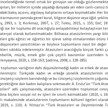
 incelendiğinde temel ortak bir görüşün var olduğu gözlenmekte
apıları, bir milletin içinde yaşadığı dünyada yer eden canlı-cansız 
daki bakış açısını, algılayış kalıplarını ortaya koymaktadır. Her b
ktarmasının yanında genel kural, bilgece düşünce veya öğüt şeklin
, 1993, s. 3; Korkmaz, 2007, s. 27; Toklu, 2015, s. 155; Dal’, 187
iği ise bir toplumu dil aracılığıyla anlayabilmeyi kolaylaştıran te
eryal olarak kullanılmaktadır. Bilhassa atasözlerinin yargı bild
leri gibi eğitici ve öğretici bir işleve sahip olmalarından ötürü b
şünceleri yansıttıkları ve böylece toplumların nasıl bir değer 
leri sıklıkla irdelenmiştir. Atasözleri aracılığıyla birçok farklı 
embellik, müzik, emek gibi çok çeşitli kavramlar üzerinden 
lenyayeva, 2020, s. 158-163; Şadrina, 2008, s. 328-285).
r toplumun varlığının dahi düşünülemediği kadın ve erkek de atas
elenmiştir. Türkçede kadın ve erkeğe yönelik atasözlerinin in
insiyetçi söylemi barındırdığı ve bu cinsiyetçi söylemlerin çoğunl
rektiğine dair kadını kalıplara sokmasıdır. A. Ersöz’ün “Türk Atas
lleri” adlı çalışmasında, atasözleri üzerinden toplumsal cinsi
na biçilen sosyal rol ev işleri ile sınırlı kalmaktadır (2010, s. 16
ı makalesinde atasözlerinin toplumların kültürel ögeleri olarak
(2019, s. 110). A. Yılmaz’ın “Türk Atasözleri ve Deyimlerinde 