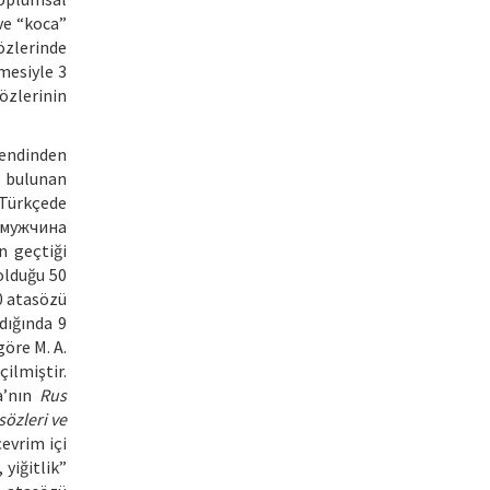
ve “koca”
sözlerinde
mesiyle 3
özlerinin
kendinden
e bulunan
 Türkçede
 “мужчина
n geçtiği
olduğu 50
0 atasözü
dığında 9
göre M. A.
çilmiştir.
a’nın
Rus
sözleri ve
çevrim içi
 yiğitlik”