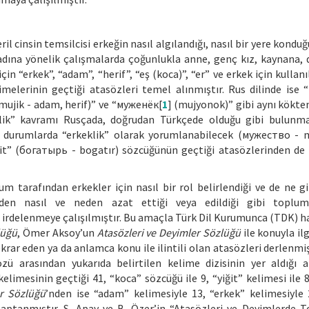
 cinsin temsilcisi erkeğin nasıl algılandığı, nasıl bir yere konduğ
adına yönelik çalışmalarda çoğunlukla anne, genç kız, kaynana, d
in “erkek”, “adam”, “herif”, “eş (koca)”, “er” ve erkek için kullan
imelerinin geçtiği atasözleri temel alınmıştır. Rus dilinde ise
 mujik - adam, herif)” ve “муженёк[
1
] (mujyonok)” gibi aynı kökte
ğitlik” kavramı Rusçada, doğrudan Türkçede olduğu gibi bulunm
i durumlarda “erkeklik” olarak yorumlanabilecek (мужество - 
iğit” (богатырь - bogatır) sözcüğünün geçtiği atasözlerinden de
um tarafından erkekler için nasıl bir rol belirlendiği ve de ne gi
rden nasıl ve neden azat ettiği veya edildiği gibi toplum
en irdelenmeye çalışılmıştır. Bu amaçla Türk Dil Kurumunca (TDK) h
lüğü
, Ömer Aksoy’un
Atasözleri ve Deyimler Sözlüğü
ile konuyla ilgi
krar eden ya da anlamca konu ile ilintili olan atasözleri derlenmi
ü arasından yukarıda belirtilen kelime dizisinin yer aldığı a
elimesinin geçtiği 41, “koca” sözcüğü ile 9, “yiğit” kelimesi ile 
er Sözlüğü
’nden ise “adam” kelimesiyle 13, “erkek” kelimesiyle 
 saptanmıştır. S. Apay ve B. Özer’in “Atasözleri ve Deyimlerde 