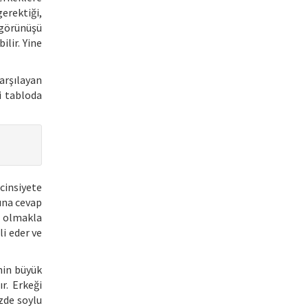
erektiği,
 görünüşü
ilir. Yine
arşılayan
i tabloda
cinsiyete
ına cevap
a olmakla
li eder ve
nin büyük
r. Erkeği
zde soylu