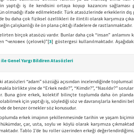
in yaptığı iş ile kendisini ortaya koyup kazancını sağlaması g
 olmadığı ifade edilmektedir. Türk atasözlerinde erkeklerin dış
bu daha çok fiziksel özellikleri ile ilintili olarak karşımıza çıkab
eğin çalışkanlığı ile ön plana çıktığı ifadelere de rastlanmaktadır.
lirten birçok atasözü vardır. Bunlar daha çok “insan” anlamını k
en “человек (çelovek)”[
3
] göstergesi kullanılmaktadır. Aşağıdak
ile Genel Yargı Bildiren Atasözleri
ki atasözleri “adam” sözcüğü açısından incelendiğinde toplumsal 
la birlikte yine de “Erkek nedir?”, “Kimdir?”, “Nasıldır?” sorular
dir. Buna göre erkek, kolektif bilinçte toplumda daha ön pland
labilmek için yaptığı iş, söylediği söz ve davranışlarla kendini bel
inde de benzer örnekler söz konusudur.
oplumda erkek imajının şekillenmesinde tarihin ve yaşam biçimi
 hükümdar, çar, usta, soylu ve köylü olarak karşımıza çıkmaktadı
lmaktadır. Tablo 1’de bu roller üzerinden erkeği değerlendirdiğimi