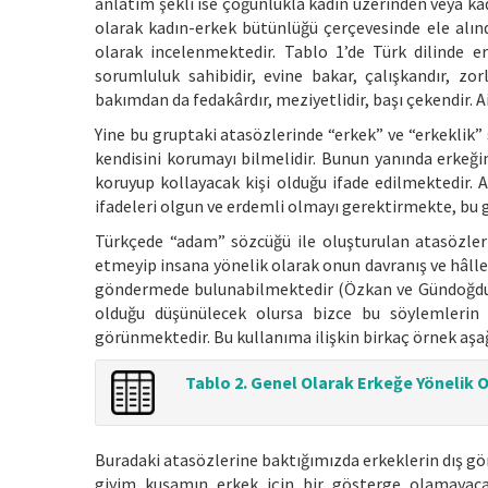
anlatım şekli ise çoğunlukla kadın üzerinden veya kad
olarak kadın-erkek bütünlüğü çerçevesinde ele alındığ
olarak incelenmektedir. Tablo 1’de Türk dilinde erk
sorumluluk sahibidir, evine bakar, çalışkandır, zo
bakımdan da fedakârdır, meziyetlidir, başı çekendir. Ai
Yine bu gruptaki atasözlerinde “erkek” ve “erkeklik” 
kendisini korumayı bilmelidir. Bunun yanında erkeğin 
koruyup kollayacak kişi olduğu ifade edilmektedir. 
ifadeleri olgun ve erdemli olmayı gerektirmekte, bu g
Türkçede “adam” sözcüğü ile oluşturulan atasözler
etmeyip insana yönelik olarak onun davranış ve hâller
göndermede bulunabilmektedir (Özkan ve Gündoğdu, 
olduğu düşünülecek olursa bizce bu söylemlerin ç
görünmektedir. Bu kullanıma ilişkin birkaç örnek aşa
Tablo 2. Genel Olarak Erkeğe Yönelik O
Buradaki atasözlerine baktığımızda erkeklerin dış g
giyim kuşamın erkek için bir gösterge olamayacağ