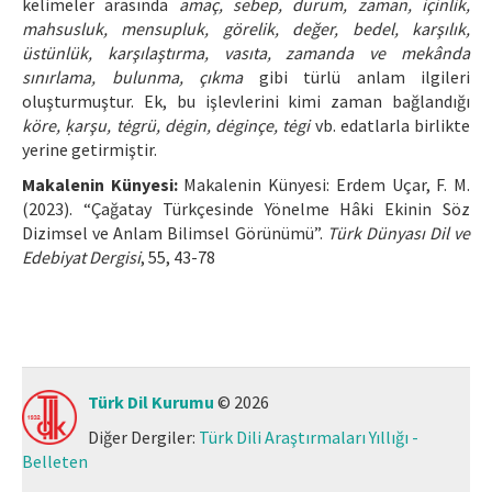
kelimeler arasında
amaç, sebep, durum, zaman, içinlik,
mahsusluk, mensupluk, görelik, değer, bedel, karşılık,
üstünlük, karşılaştırma, vasıta, zamanda ve mekânda
sınırlama, bulunma, çıkma
gibi türlü anlam ilgileri
oluşturmuştur. Ek, bu işlevlerini kimi zaman bağlandığı
köre, ḳarşu, tėgrü, dėgin, dėginçe, tėgi
vb. edatlarla birlikte
yerine getirmiştir.
Makalenin Künyesi:
Makalenin Künyesi: Erdem Uçar, F. M.
(2023). “Çağatay Türkçesinde Yönelme Hâki Ekinin Söz
Dizimsel ve Anlam Bilimsel Görünümü”.
Türk Dünyası Dil ve
Edebiyat Dergisi
, 55, 43-78
Türk Dil Kurumu
© 2026
Diğer Dergiler:
Türk Dili Araştırmaları Yıllığı -
Belleten