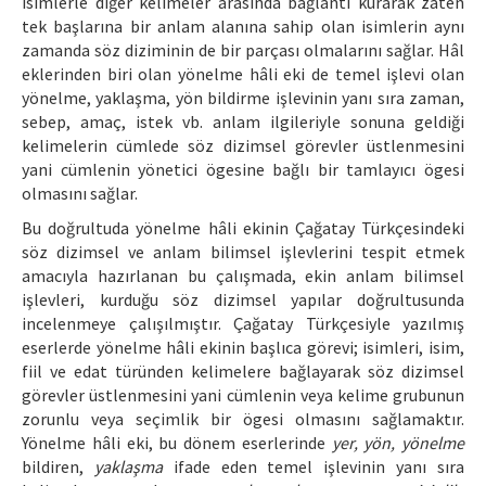
isimlerle diğer kelimeler arasında bağlantı kurarak zaten
tek başlarına bir anlam alanına sahip olan isimlerin aynı
zamanda söz diziminin de bir parçası olmalarını sağlar. Hâl
eklerinden biri olan yönelme hâli eki de temel işlevi olan
yönelme, yaklaşma, yön bildirme işlevinin yanı sıra zaman,
sebep, amaç, istek vb. anlam ilgileriyle sonuna geldiği
kelimelerin cümlede söz dizimsel görevler üstlenmesini
yani cümlenin yönetici ögesine bağlı bir tamlayıcı ögesi
olmasını sağlar.
Bu doğrultuda yönelme hâli ekinin Çağatay Türkçesindeki
söz dizimsel ve anlam bilimsel işlevlerini tespit etmek
amacıyla hazırlanan bu çalışmada, ekin anlam bilimsel
işlevleri, kurduğu söz dizimsel yapılar doğrultusunda
incelenmeye çalışılmıştır. Çağatay Türkçesiyle yazılmış
eserlerde yönelme hâli ekinin başlıca görevi; isimleri, isim,
fiil ve edat türünden kelimelere bağlayarak söz dizimsel
görevler üstlenmesini yani cümlenin veya kelime grubunun
zorunlu veya seçimlik bir ögesi olmasını sağlamaktır.
Yönelme hâli eki, bu dönem eserlerinde
yer, yön, yönelme
bildiren,
yaklaşma
ifade eden temel işlevinin yanı sıra