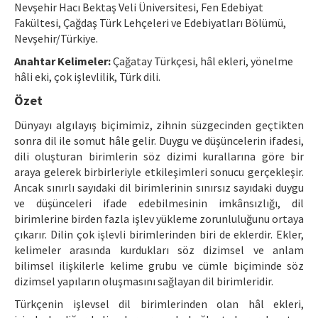
Nevşehir Hacı Bektaş Veli Üniversitesi, Fen Edebiyat
Makale Gönder
Fakültesi, Çağdaş Türk Lehçeleri ve Edebiyatları Bölümü,
Nevşehir/Türkiye.
ISSN: 1301-0077 · e-ISSN: 2651-5091
Anahtar Kelimeler:
Çağatay Türkçesi, hâl ekleri, yönelme
hâli eki, çok işlevlilik, Türk dili.
Özet
Dünyayı algılayış biçimimiz, zihnin süzgecinden geçtikten
sonra dil ile somut hâle gelir. Duygu ve düşüncelerin ifadesi,
dili oluşturan birimlerin söz dizimi kurallarına göre bir
araya gelerek birbirleriyle etkileşimleri sonucu gerçekleşir.
Ancak sınırlı sayıdaki dil birimlerinin sınırsız sayıdaki duygu
ve düşünceleri ifade edebilmesinin imkânsızlığı, dil
birimlerine birden fazla işlev yükleme zorunluluğunu ortaya
çıkarır. Dilin çok işlevli birimlerinden biri de eklerdir. Ekler,
kelimeler arasında kurdukları söz dizimsel ve anlam
bilimsel ilişkilerle kelime grubu ve cümle biçiminde söz
dizimsel yapıların oluşmasını sağlayan dil birimleridir.
Türkçenin işlevsel dil birimlerinden olan hâl ekleri,