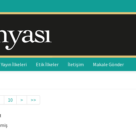
Yayın İlkeleri
Etik İlkeler
İletişim
Makale Gönder
9
10
>
>>
R
emiş