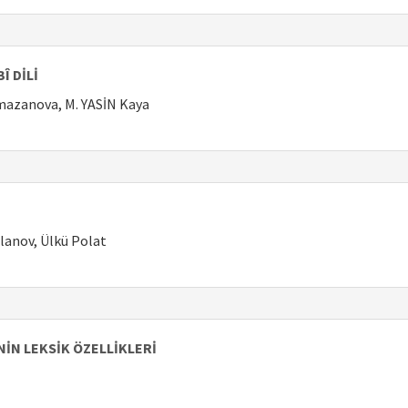
Î DİLİ
amazanova, M. YASİN Kaya
slanov, Ülkü Polat
İN LEKSİK ÖZELLİKLERİ