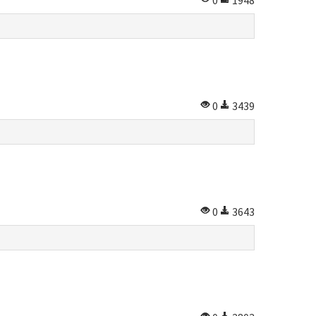
0
1948
0
3439
0
3643