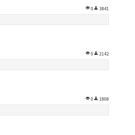
0
3841
0
2142
0
1808