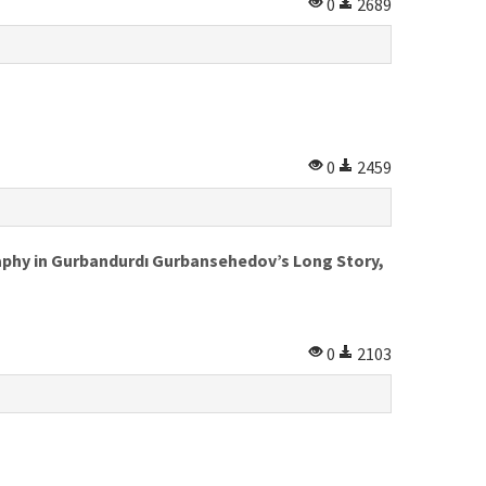
0
2689
0
2459
phy in Gurbandurdı Gurbansehedov’s Long Story,
0
2103