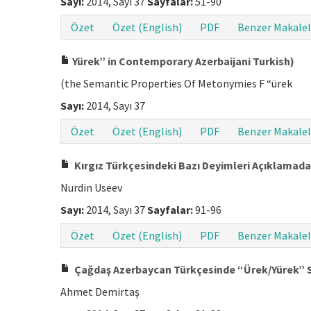
Sayı:
2014, Sayı 37
Sayfalar:
51-90
Özet
Özet (English)
PDF
Benzer Makalel
Yürek” in Contemporary Azerbaijani Turkish)
(the Semantic Properties Of Metonymies F “ürek
Sayı:
2014, Sayı 37
Özet
Özet (English)
PDF
Benzer Makalel
Kırgız Türkçesindeki Bazı Deyimleri Açıklamada 
Nurdin Useev
Sayı:
2014, Sayı 37
Sayfalar:
91-96
Özet
Özet (English)
PDF
Benzer Makalel
Çağdaş Azerbaycan Türkçesinde “Ürek/Yürek” Sö
Ahmet Demirtaş