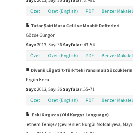
Sayı:
2013, Sayı 36
Sayfalar:
87-92
Özet
Özet (English)
PDF
Benzer Makalel
Tatar Şairi Musa Celil ve Moabit Defterleri
Gözde Güngör
Sayı:
2013, Sayı 36
Sayfalar:
43-54
Özet
Özet (English)
PDF
Benzer Makalel
Divanü Lûgati’t-Türk’teki Yansımalı Sözcüklerin
Ergün Koca
Sayı:
2013, Sayı 36
Sayfalar:
55-71
Özet
Özet (English)
PDF
Benzer Makalel
Eski Kırgızca (Old Kyrgyz Language)
ethem Tenişev (çevirenler: Nurgül Moldaliyeva, Ma