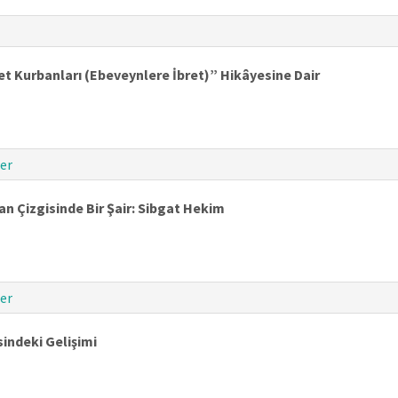
et Kurbanları (Ebeveynlere İbret)” Hikâyesine Dair
er
n Çizgisinde Bir Şair: Sibgat Hekim
er
indeki Gelişimi