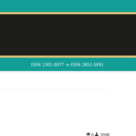
ISSN: 1301-0077 · e-ISSN: 2651-5091
0
2098