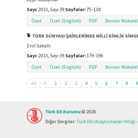
Sayı:
2015, Sayı 39
Sayfalar:
75-118
Özet
Özet (English)
PDF
Benzer Makalel
TÜRK DÜNYASI ŞAİRLERİNDE MİLLÎ KİMLİK SİMGE
Erol Sakallı
Sayı:
2015, Sayı 39
Sayfalar:
179-196
Özet
Özet (English)
PDF
Benzer Makalel
<<
<
1
2
3
4
5
6
7
8
Türk Dil Kurumu
© 2026
Diğer Dergiler:
Türk Dili Araştırmaları Yıllığı