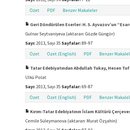
Özet
PDF
Benzer Makaleler
Geri Döndürülen Eserler: H. S. Ayvazov’un “Esar
Gulnar Seytvaniyeva (aktaran: Gözde Güngör)
Sayı:
2013, Sayı 35
Sayfalar:
89-97
Özet
Özet (English)
PDF
Benzer Makalel
Tatar Edebiyatından Abdullah Tukay, Hesen Tufa
Ülkü Polat
Sayı:
2013, Sayı 35
Sayfalar:
69-87
Özet
Özet (English)
PDF
Benzer Makalel
Kırım-Tatar Edebiyatının İslam Kültürü Çerçeves
Cemile Süleymanova (aktaran: Murat Özşahin)