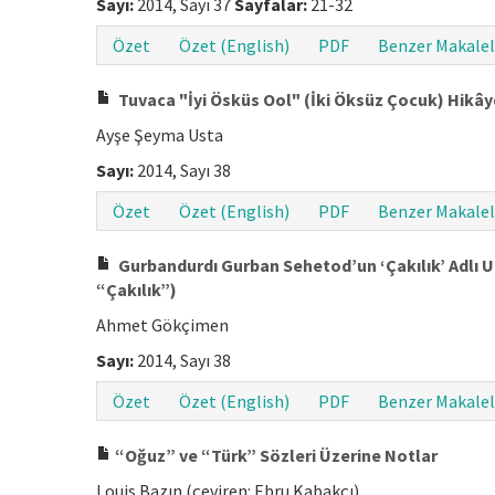
Sayı:
2014, Sayı 37
Sayfalar:
21-32
Özet
Özet (English)
PDF
Benzer Makalel
Tuvaca "İyi Ösküs Ool" (İki Öksüz Çocuk) Hikây
Ayşe Şeyma Usta
Sayı:
2014, Sayı 38
Özet
Özet (English)
PDF
Benzer Makalel
Gurbandurdı Gurban Sehetod’un ‘Çakılık’ Adlı
“Çakılık”)
Ahmet Gökçimen
Sayı:
2014, Sayı 38
Özet
Özet (English)
PDF
Benzer Makalel
“Oğuz” ve “Türk” Sözleri Üzerine Notlar
Louis Bazın (çeviren: Ebru Kabakçı)