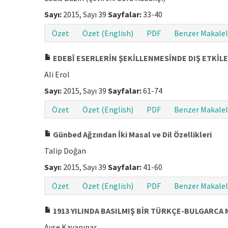
Sayı:
2015, Sayı 39
Sayfalar:
33-40
Özet
Özet (English)
PDF
Benzer Makalel
EDEBÎ ESERLERİN ŞEKİLLENMESİNDE DIŞ ETKİ
Ali Erol
Sayı:
2015, Sayı 39
Sayfalar:
61-74
Özet
Özet (English)
PDF
Benzer Makalel
Günbed Ağzından İki Masal ve Dil Özellikleri
Talip Doğan
Sayı:
2015, Sayı 39
Sayfalar:
41-60
Özet
Özet (English)
PDF
Benzer Makalel
1913 YILINDA BASILMIŞ BİR TÜRKÇE-BULGARCA
Ayşe Kayapınar