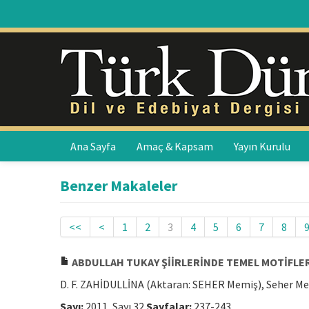
Ana Sayfa
Amaç & Kapsam
Yayın Kurulu
Benzer Makaleler
<<
<
1
2
3
4
5
6
7
8
ABDULLAH TUKAY ŞİİRLERİNDE TEMEL MOTİFLE
D. F. ZAHİDULLİNA (Aktaran: SEHER Memiş), Seher M
Sayı:
2011, Sayı 32
Sayfalar:
237-243