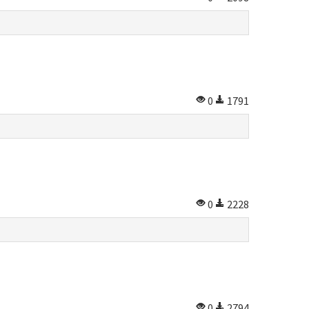
0
1791
0
2228
0
2794