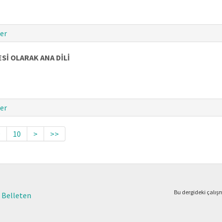
er
Sİ OLARAK ANA DİLİ
er
9
10
>
>>
Bu dergideki çalı
 - Belleten