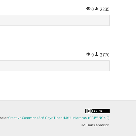
0
2235
0
2770
şmalar
Creative Commons Atıf-GayriTicari 4.0 Uluslararası (CC BY-NC 4.0)
ile lisanslanmıştır.