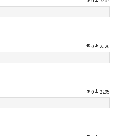
0
2803
0
2526
0
2295