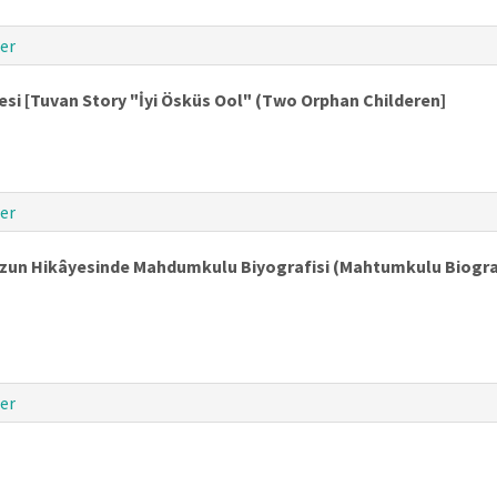
er
esi [Tuvan Story "İyi Ösküs Ool" (Two Orphan Childeren]
er
 Uzun Hikâyesinde Mahdumkulu Biyografisi (Mahtumkulu Biogra
er