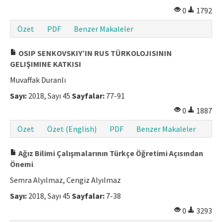
0
1792
Özet
PDF
Benzer Makaleler
OSIP SENKOVSKIY’IN RUS TÜRKOLOJISININ
GELIŞIMINE KATKISI
Muvaffak Duranlı
Sayı:
2018, Sayı 45
Sayfalar:
77-91
0
1887
Özet
Özet (English)
PDF
Benzer Makaleler
Ağız Bilimi Çalışmalarının Türkçe Öğretimi Açısından
Önemi
Semra Alyılmaz, Cengiz Alyılmaz
Sayı:
2018, Sayı 45
Sayfalar:
7-38
0
3293