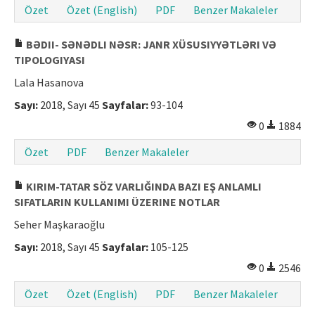
Özet
Özet (English)
PDF
Benzer Makaleler
BƏDII- SƏNƏDLI NƏSR: JANR XÜSUSIYYƏTLƏRI VƏ
TIPOLOGIYASI
Lala Hasanova
Sayı:
2018, Sayı 45
Sayfalar:
93-104
0
1884
Özet
PDF
Benzer Makaleler
KIRIM-TATAR SÖZ VARLIĞINDA BAZI EŞ ANLAMLI
SIFATLARIN KULLANIMI ÜZERINE NOTLAR
Seher Maşkaraoğlu
Sayı:
2018, Sayı 45
Sayfalar:
105-125
0
2546
Özet
Özet (English)
PDF
Benzer Makaleler