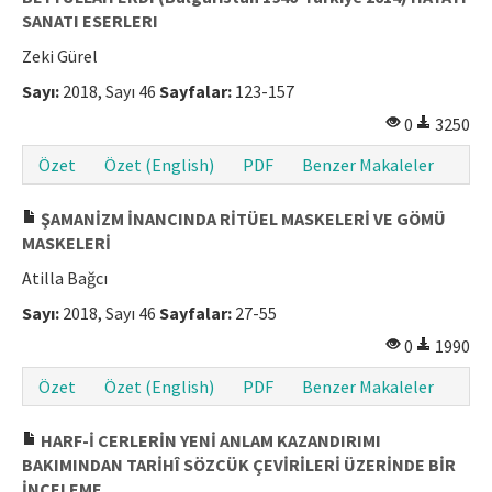
SANATI ESERLERI
Zeki Gürel
Sayı:
2018, Sayı 46
Sayfalar:
123-157
0
3250
Özet
Özet (English)
PDF
Benzer Makaleler
ŞAMANİZM İNANCINDA RİTÜEL MASKELERİ VE GÖMÜ
MASKELERİ
Atilla Bağcı
Sayı:
2018, Sayı 46
Sayfalar:
27-55
0
1990
Özet
Özet (English)
PDF
Benzer Makaleler
HARF-İ CERLERİN YENİ ANLAM KAZANDIRIMI
BAKIMINDAN TARİHÎ SÖZCÜK ÇEVİRİLERİ ÜZERİNDE BİR
İNCELEME