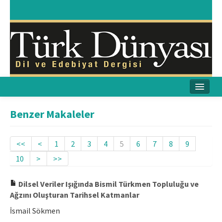
Ana Sayfa
Benzer Makaleler
Amaç & Kapsam
<<
<
1
2
3
4
5
6
7
8
9
Yayın Kurulu
10
>
>>
Yayın İlkeleri
Dilsel Veriler Işığında Bismil Türkmen Topluluğu ve
Etik İlkeler
Ağzını Oluşturan Tarihsel Katmanlar
İsmail Sökmen
İletişim