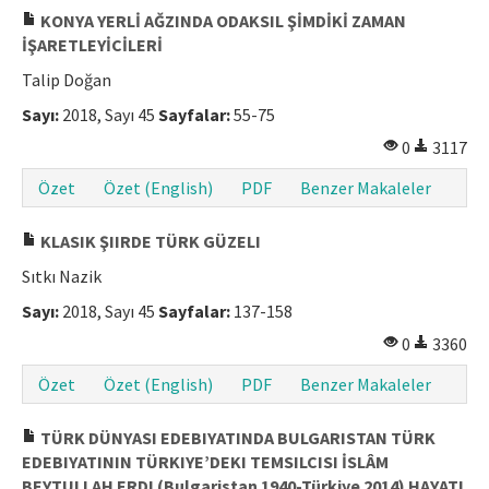
KONYA YERLİ AĞZINDA ODAKSIL ŞİMDİKİ ZAMAN
İŞARETLEYİCİLERİ
Talip Doğan
Sayı:
2018, Sayı 45
Sayfalar:
55-75
0
3117
Özet
Özet (English)
PDF
Benzer Makaleler
KLASIK ŞIIRDE TÜRK GÜZELI
Sıtkı Nazik
Sayı:
2018, Sayı 45
Sayfalar:
137-158
0
3360
Özet
Özet (English)
PDF
Benzer Makaleler
TÜRK DÜNYASI EDEBIYATINDA BULGARISTAN TÜRK
EDEBIYATININ TÜRKIYE’DEKI TEMSILCISI İSLÂM
BEYTULLAH ERDI (Bulgaristan 1940-Türkiye 2014) HAYATI