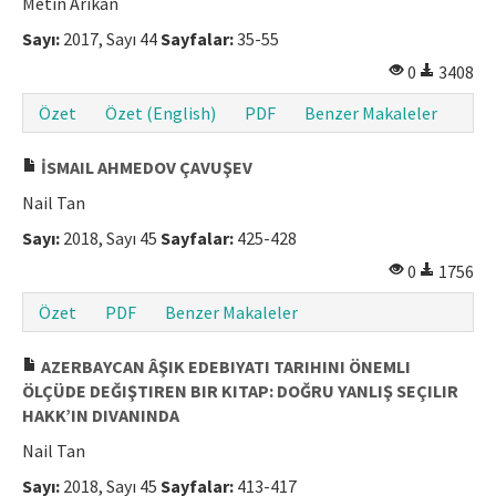
Metin Arıkan
Sayı:
2017, Sayı 44
Sayfalar:
35-55
0
3408
Özet
Özet (English)
PDF
Benzer Makaleler
İSMAIL AHMEDOV ÇAVUŞEV
Nail Tan
Sayı:
2018, Sayı 45
Sayfalar:
425-428
0
1756
Özet
PDF
Benzer Makaleler
AZERBAYCAN ÂŞIK EDEBIYATI TARIHINI ÖNEMLI
ÖLÇÜDE DEĞIŞTIREN BIR KITAP: DOĞRU YANLIŞ SEÇILIR
HAKK’IN DIVANINDA
Nail Tan
Sayı:
2018, Sayı 45
Sayfalar:
413-417