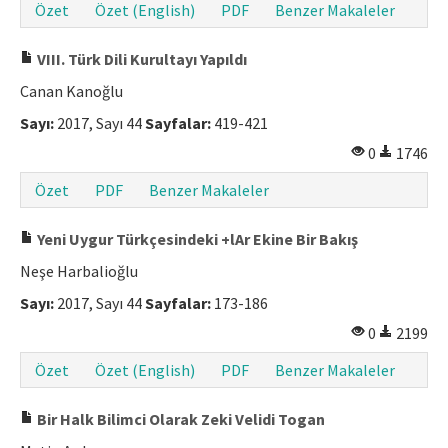
Özet
Özet (English)
PDF
Benzer Makaleler
VIII. Türk Dili Kurultayı Yapıldı
Canan Kanoğlu
Sayı:
2017, Sayı 44
Sayfalar:
419-421
0
1746
Özet
PDF
Benzer Makaleler
Yeni Uygur Türkçesindeki +lAr Ekine Bir Bakış
Neşe Harbalioğlu
Sayı:
2017, Sayı 44
Sayfalar:
173-186
0
2199
Özet
Özet (English)
PDF
Benzer Makaleler
Bir Halk Bilimci Olarak Zeki Velidi Togan