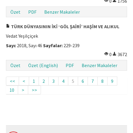
0
1756
Özet
PDF
Benzer Makaleler
TÜRK DÜNYASININ İKİ ‘GÖL ŞAİRİ’ HAŞİM VE ALIKUL
Vedat Yeşilçiçek
Sayı:
2018, Sayı 46
Sayfalar:
229-239
0
3672
Özet
Özet (English)
PDF
Benzer Makaleler
<<
<
1
2
3
4
5
6
7
8
9
10
>
>>