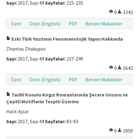
Sayı:
2017, Sayı 44
Sayfalar:
215-235
Makale Gönder
0
3342
Özet
Özet (English)
PDF
Benzer Makaleler
ISSN: 1301-0077 · e-ISSN: 2651-5091
Eski Türk Yazıtının Fenomenolojik Yapısı Hakkında
Zhantas Zhakupov
Sayı:
2017, Sayı 44
Sayfalar:
237-249
0
1642
Özet
Özet (English)
PDF
Benzer Makaleler
Tarihî Konulu Kırgız Romanlarında Şecere Unsuru ve
Çeşitli Motiflerin Tespiti Üzerine
Halit Aşlar
Sayı:
2017, Sayı 44
Sayfalar:
83-93
0
1850