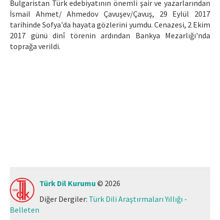
Bulgaristan Türk edebiyatının önemli şair ve yazarlarından
Makale Gönder
İsmail Ahmet/ Ahmedov Çavuşev/Çavuş, 29 Eylül 2017
tarihinde Sofya'da hayata gözlerini yumdu. Cenazesi, 2 Ekim
2017 günü dinî törenin ardından Bankya Mezarlığı'nda
ISSN: 1301-0077 · e-ISSN: 2651-5091
toprağa verildi.
Türk Dil Kurumu
© 2026
Diğer Dergiler:
Türk Dili Araştırmaları Yıllığı -
Belleten