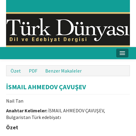
Ana Sayfa
Özet
PDF
Benzer Makaleler
Amaç & Kapsam
İSMAIL AHMEDOV ÇAVUŞEV
Yayın Kurulu
Nail Tan
Yayın İlkeleri
Anahtar Kelimeler:
İSMAIL AHMEDOV ÇAVUŞEV,
Bulgaristan Türk edebiyatı
Etik İlkeler
Özet
İletişim