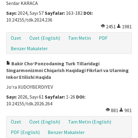
Serdar KARACA
Sayı:
2024, Sayı 57
Sayfalar:
163-182
DOI:
10.24155/tdk.2024.236
2451
1981
Özet
Özet (English)
Tam Metin
PDF
Benzer Makaleler
Bakir Cho‘Ponzodaning Turk Tillaridagi
Singarmonizmni Chiqarish Haqidagi Fikrlari va Ularning
Inkor Etilishi Haqida
Jo‘ra XUDOYBERDIYEV
Sayı:
2026, Sayı 61
Sayfalar:
1-26
DOI:
10.24155/tdk.2026.264
881
901
Özet
Özet (English)
Tam Metin (English)
PDF (English)
Benzer Makaleler