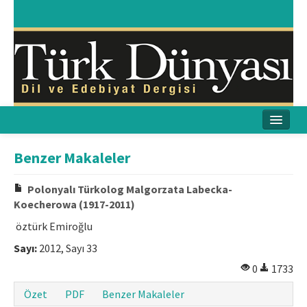
Ana Sayfa
Benzer Makaleler
Amaç & Kapsam
Polonyalı Türkolog Malgorzata Labecka-
Koecherowa (1917-2011)
Yayın Kurulu
öztürk Emiroğlu
Yayın İlkeleri
Sayı:
2012, Sayı 33
Etik İlkeler
0
1733
Özet
PDF
Benzer Makaleler
İletişim