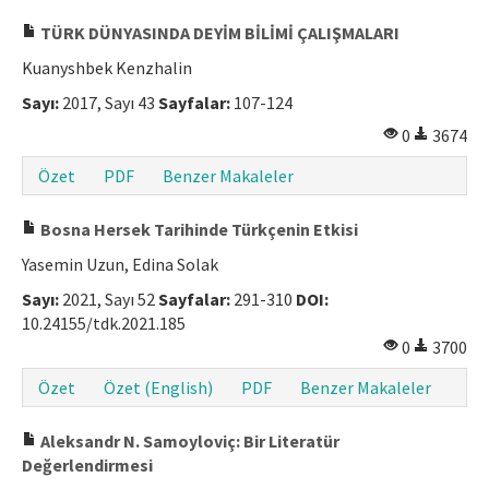
Makale Gönder
TÜRK DÜNYASINDA DEYİM BİLİMİ ÇALIŞMALARI
Kuanyshbek Kenzhalin
ISSN: 1301-0077 · e-ISSN: 2651-5091
Sayı:
2017, Sayı 43
Sayfalar:
107-124
0
3674
Özet
PDF
Benzer Makaleler
Bosna Hersek Tarihinde Türkçenin Etkisi
Yasemin Uzun, Edina Solak
Sayı:
2021, Sayı 52
Sayfalar:
291-310
DOI:
10.24155/tdk.2021.185
0
3700
Özet
Özet (English)
PDF
Benzer Makaleler
Aleksandr N. Samoyloviç: Bir Literatür
Değerlendirmesi