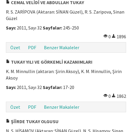
CEMAL VELİDİ VE ABDULLAH TUKAY
Makale Gönder
R. S. ZARİPOVA (Aktaran: SİNAN Güzel), R. S. Zaripova, Sinan
Güzel
ISSN: 1301-0077 · e-ISSN: 2651-5091
Sayı:
2011, Sayı 32
Sayfalar:
245-250
0
1896
Özet
PDF
Benzer Makaleler
TUKAY YILI VE GÖRKEMLİ KAZANIMLARI
K. M. Minnullin (aktaran: Şirin Aksoy), K. M. Minnullin, Şirin
Aksoy
Sayı:
2011, Sayı 32
Sayfalar:
17-20
0
1862
Özet
PDF
Benzer Makaleler
ŞİİRDE TUKAY OLGUSU
N. Ş. HİSAMOV (Aktaran: SİNAN Güzel), N. Ş. Hisamov, Sinan