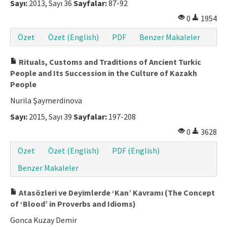
Sayı:
2013, Sayı 36
Sayfalar:
87-92
0
1954
Özet
Özet (English)
PDF
Benzer Makaleler
Rituals, Customs and Traditions of Ancient Turkic
People and Its Succession in the Culture of Kazakh
People
Nurila Şaymerdinova
Sayı:
2015, Sayı 39
Sayfalar:
197-208
0
3628
Özet
Özet (English)
PDF (English)
Benzer Makaleler
Atasözleri ve Deyimlerde ‘Kan’ Kavramı (The Concept
of ‘Blood’ in Proverbs and Idioms)
Gonca Kuzay Demir