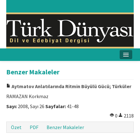
Ana Sayfa
Benzer Makaleler
Amaç & Kapsam
Aytmatov Anlatılarında Ritmin Büyülü Gücü; Türküler
Yayın Kurulu
RAMAZAN Korkmaz
Sayı:
2008, Sayı 26
Sayfalar:
41-48
Yayın İlkeleri
0
2118
Etik İlkeler
Özet
PDF
Benzer Makaleler
İletişim