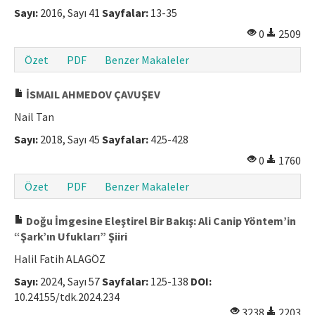
Sayı:
2016, Sayı 41
Sayfalar:
13-35
0
2509
Özet
PDF
Benzer Makaleler
İSMAIL AHMEDOV ÇAVUŞEV
Nail Tan
Sayı:
2018, Sayı 45
Sayfalar:
425-428
0
1760
Özet
PDF
Benzer Makaleler
Doğu İmgesine Eleştirel Bir Bakış: Ali Canip Yöntem’in
“Şark’ın Ufukları” Şiiri
Halil Fatih ALAGÖZ
Sayı:
2024, Sayı 57
Sayfalar:
125-138
DOI:
10.24155/tdk.2024.234
3238
2203