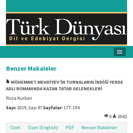
Ana Sayfa
Benzer Makaleler
Amaç & Kapsam
MÖHEMMET MEHDİYEV’İN TURNALARIN İNDİĞİ YERDE
ADLI ROMANINDA KAZAN TATAR GELENEKLERİ
Yayın Kurulu
Roza Kurban
Yayın İlkeleri
Sayı:
2019, Sayı 47
Sayfalar:
177-194
Etik İlkeler
0
2042
Özet
Özet (English)
PDF
Benzer Makaleler
İletişim