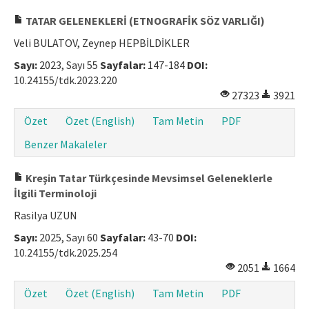
Makale Gönder
TATAR GELENEKLERİ (ETNOGRAFİK SÖZ VARLIĞI)
Veli BULATOV, Zeynep HEPBİLDİKLER
ISSN: 1301-0077 · e-ISSN: 2651-5091
Sayı:
2023, Sayı 55
Sayfalar:
147-184
DOI:
10.24155/tdk.2023.220
27323
3921
Özet
Özet (English)
Tam Metin
PDF
Benzer Makaleler
Kreşin Tatar Türkçesinde Mevsimsel Geleneklerle
İlgili Terminoloji
Rasilya UZUN
Sayı:
2025, Sayı 60
Sayfalar:
43-70
DOI:
10.24155/tdk.2025.254
2051
1664
Özet
Özet (English)
Tam Metin
PDF