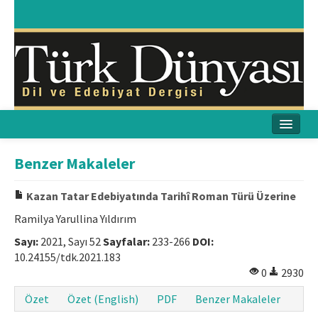
Ana Sayfa
Benzer Makaleler
Amaç & Kapsam
Kazan Tatar Edebiyatında Tarihî Roman Türü Üzerine
Yayın Kurulu
Ramilya Yarullina Yıldırım
Sayı:
2021, Sayı 52
Sayfalar:
233-266
DOI:
Yayın İlkeleri
10.24155/tdk.2021.183
0
2930
Etik İlkeler
Özet
Özet (English)
PDF
Benzer Makaleler
İletişim