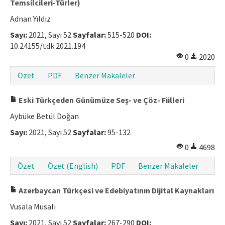
Temsilcileri-Türler)
Adnan Yıldız
Sayı:
2021, Sayı 52
Sayfalar:
515-520
DOI:
10.24155/tdk.2021.194
0
2020
Özet
PDF
Benzer Makaleler
Eski Türkçeden Günümüze Seş- ve Çöz- Fiilleri
Aybüke Betül Doğan
Sayı:
2021, Sayı 52
Sayfalar:
95-132
0
4698
Özet
Özet (English)
PDF
Benzer Makaleler
Azerbaycan Türkçesi ve Edebiyatının Dijital Kaynakları
Vusala Musalı
Sayı:
2021, Sayı 52
Sayfalar:
267-290
DOI: