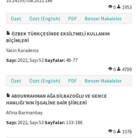
10.24155/tdk.2021.186
0
1953
Özet
Özet (English)
PDF
Benzer Makaleler
ÖZBEK TÜRKÇESİNDE EKSİLTMELİ KULLANIM
BİÇİMLERİ
Yasin Karadeniz
Sayı:
2022, Sayı 53
Sayfalar:
48-77
0
4709
Özet
Özet (English)
PDF
Benzer Makaleler
ABDURRAHMAN AĞA DİLBAZOĞLU VE GENCE
HANLIĞI’NIN İŞGALİNE DAİR ŞİİRLERİ
Afina Barmanbay
Sayı:
2022, Sayı 53
Sayfalar:
133-186
0
3376