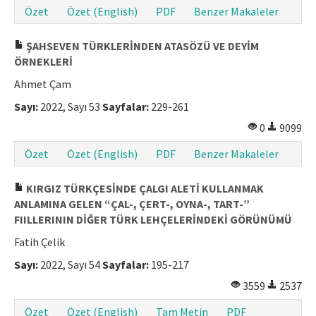
Özet
Özet (English)
PDF
Benzer Makaleler
ŞAHSEVEN TÜRKLERİNDEN ATASÖZÜ VE DEYİM
ÖRNEKLERİ
Ahmet Çam
Sayı:
2022, Sayı 53
Sayfalar:
229-261
0
9099
Özet
Özet (English)
PDF
Benzer Makaleler
KIRGIZ TÜRKÇESİNDE ÇALGI ALETİ KULLANMAK
ANLAMINA GELEN “ÇAL-, ÇERT-, OYNA-, TART-”
FIILLERININ DİĞER TÜRK LEHÇELERİNDEKİ GÖRÜNÜMÜ
Fatih Çelik
Sayı:
2022, Sayı 54
Sayfalar:
195-217
3559
2537
Özet
Özet (English)
Tam Metin
PDF