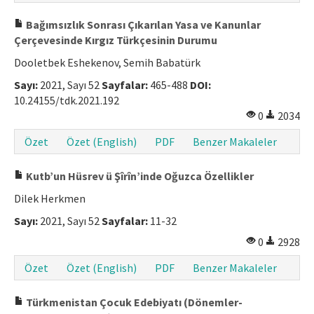
Bağımsızlık Sonrası Çıkarılan Yasa ve Kanunlar
Çerçevesinde Kırgız Türkçesinin Durumu
Dooletbek Eshekenov, Semih Babatürk
Sayı:
2021, Sayı 52
Sayfalar:
465-488
DOI:
10.24155/tdk.2021.192
0
2034
Özet
Özet (English)
PDF
Benzer Makaleler
Kutb’un Hüsrev ü Şîrîn’inde Oğuzca Özellikler
Dilek Herkmen
Sayı:
2021, Sayı 52
Sayfalar:
11-32
0
2928
Özet
Özet (English)
PDF
Benzer Makaleler
Türkmenistan Çocuk Edebiyatı (Dönemler-