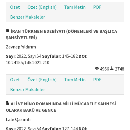
Özet
Özet (English)
Tam Metin
PDF
Benzer Makaleler
İRAN TÜRKMEN EDEBİYATI (DÖNEMLERİ VE BAŞLICA
ŞAHSİYETLERİ)
Zeynep Yıldırım
Sayı:
2022, Sayı 54
Sayfalar:
145-182
DOI:
10.24155/tdk.2022.210
4966
2748
Özet
Özet (English)
Tam Metin
PDF
Benzer Makaleler
ALİ VE NİNO ROMANINDA MİLLÎ MÜCADELE SAHNESİ
OLARAK BAKÜ VE GENCE
Lale Qasımlı
Sayı:
2022, Sayı 54
Sayfalar:
127-144
DOI: