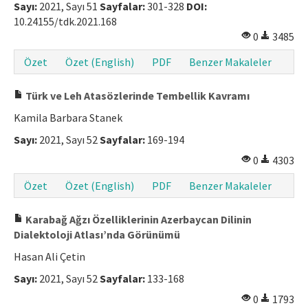
Sayı:
2021, Sayı 51
Sayfalar:
301-328
DOI:
Makale Gönder
10.24155/tdk.2021.168
0
3485
ISSN: 1301-0077 · e-ISSN: 2651-5091
Özet
Özet (English)
PDF
Benzer Makaleler
Türk ve Leh Atasözlerinde Tembellik Kavramı
Kamila Barbara Stanek
Sayı:
2021, Sayı 52
Sayfalar:
169-194
0
4303
Özet
Özet (English)
PDF
Benzer Makaleler
Karabağ Ağzı Özelliklerinin Azerbaycan Dilinin
Dialektoloji Atlası’nda Görünümü
Hasan Ali Çetin
Sayı:
2021, Sayı 52
Sayfalar:
133-168
0
1793