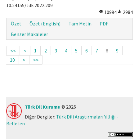
10.24155/tdk.2022.209
10994
2984
Özet
Özet (English)
Tam Metin
PDF
Benzer Makaleler
<<
<
1
2
3
4
5
6
7
8
9
10
>
>>
Türk Dil Kurumu
© 2026
Diğer Dergiler:
Türk Dili Araştırmaları Yıllığı -
Belleten