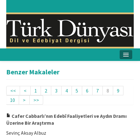
Ana Sayfa
Benzer Makaleler
Amaç & Kapsam
<<
<
1
2
3
4
5
6
7
8
9
Yayın Kurulu
10
>
>>
Yayın İlkeleri
Cafer Cabbarlı’nın Edebî Faaliyetleri ve Aydın Dramı
Etik İlkeler
Üzerine Bir Araştırma
Sevinç Aksay Albuz
İletişim