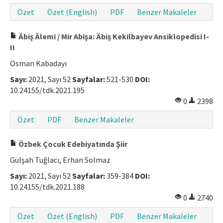
Özet
Özet (English)
PDF
Benzer Makaleler
Äbiş Älemi / Mir Abişa: Äbiş Kekilbayev Ansiklopedisi I-
II
Osman Kabadayı
Sayı:
2021, Sayı 52
Sayfalar:
521-530
DOI:
10.24155/tdk.2021.195
0
2398
Özet
PDF
Benzer Makaleler
Özbek Çocuk Edebiyatında Şiir
Gülşah Tuğlacı, Erhan Solmaz
Sayı:
2021, Sayı 52
Sayfalar:
359-384
DOI:
10.24155/tdk.2021.188
0
2740
Özet
Özet (English)
PDF
Benzer Makaleler