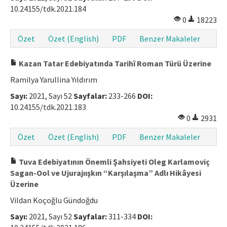
10.24155/tdk.2021.184
0
18223
Özet
Özet (English)
PDF
Benzer Makaleler
Kazan Tatar Edebiyatında Tarihî Roman Türü Üzerine
Ramilya Yarullina Yıldırım
Sayı:
2021, Sayı 52
Sayfalar:
233-266
DOI:
10.24155/tdk.2021.183
0
2931
Özet
Özet (English)
PDF
Benzer Makaleler
Tuva Edebiyatının Önemli Şahsiyeti Oleg Karlamoviç
Sagan-Ool ve Ujurajıışkın “Karşılaşma” Adlı Hikâyesi
Üzerine
Vildan Koçoğlu Gündoğdu
Sayı:
2021, Sayı 52
Sayfalar:
311-334
DOI: