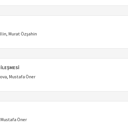
llin, Murat Özşahin
NİLEŞMESİ
mova, Mustafa Öner
, Mustafa Öner