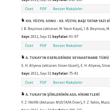
Özet
PDF
Benzer Makaleler
XIX. YÜZYIL SONU - XX. YÜZYIL BAŞI TATAR YAZI
İ. B. Beşirova (aktaran: M. Yasin Kaya), İ. B. Beşirova, M
Sayı:
2011, Sayı 32
Sayfalar:
91-97
Özet
PDF
Benzer Makaleler
A. TUKAY’IN ESERLERİNDE SEYAHATNAME TÜRÜ
E. H. Aliyeva (aktaran: Sinan Güzel), E. H. Aliyeva, Sin
Sayı:
2011, Sayı 32
Sayfalar:
75-81
Özet
PDF
Benzer Makaleler
A. TUKAY’IN ŞİİRLERİNİN ASIL HİKMETLERİ
F. Z. YAHİN (Aktaran: MUSTAFA Öner), F. Z. Yahin, Mus