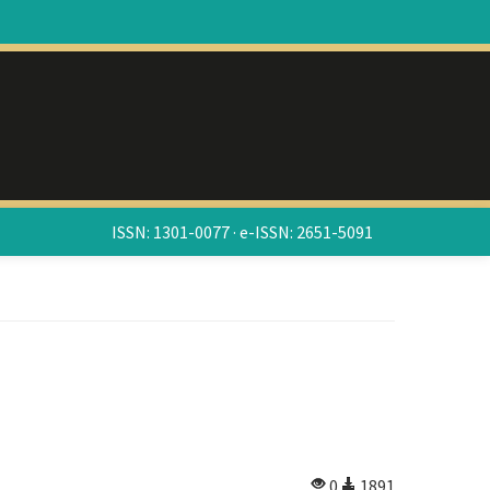
ISSN: 1301-0077 · e-ISSN: 2651-5091
0
1891