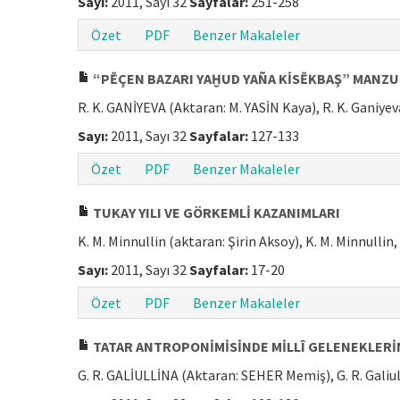
Sayı:
2011, Sayı 32
Sayfalar:
251-258
Özet
PDF
Benzer Makaleler
“PĚÇEN BAZARI YAḪUD YAÑA KİSĚKBAŞ” MANZU
R. K. GANİYEVA (Aktaran: M. YASİN Kaya), R. K. Ganiyev
Sayı:
2011, Sayı 32
Sayfalar:
127-133
Özet
PDF
Benzer Makaleler
TUKAY YILI VE GÖRKEMLİ KAZANIMLARI
K. M. Minnullin (aktaran: Şirin Aksoy), K. M. Minnullin,
Sayı:
2011, Sayı 32
Sayfalar:
17-20
Özet
PDF
Benzer Makaleler
TATAR ANTROPONİMİSİNDE MİLLÎ GELENEKLERİ
G. R. GALİULLİNA (Aktaran: SEHER Memiş), G. R. Galiu