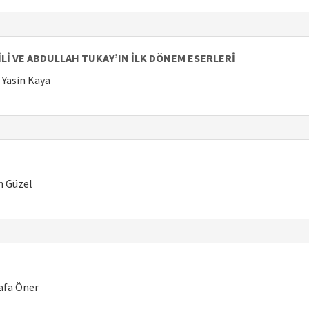
 DİLİ VE ABDULLAH TUKAY’IN İLK DÖNEM ESERLERİ
. Yasin Kaya
an Güzel
tafa Öner