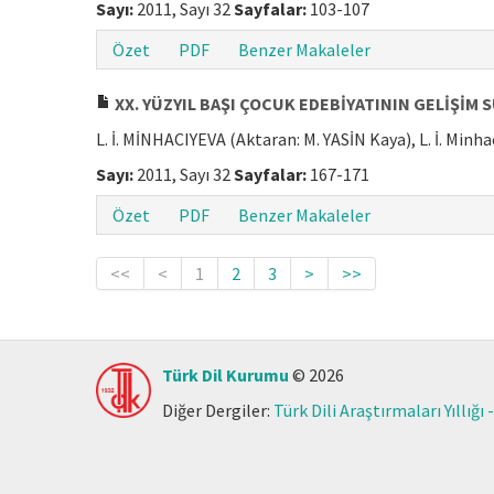
Sayı:
2011, Sayı 32
Sayfalar:
103-107
Özet
PDF
Benzer Makaleler
XX. YÜZYIL BAŞI ÇOCUK EDEBİYATININ GELİŞİM
L. İ. MİNHACIYEVA (Aktaran: M. YASİN Kaya), L. İ. Minha
Sayı:
2011, Sayı 32
Sayfalar:
167-171
Özet
PDF
Benzer Makaleler
<<
<
1
2
3
>
>>
Türk Dil Kurumu
© 2026
Diğer Dergiler:
Türk Dili Araştırmaları Yıllığı