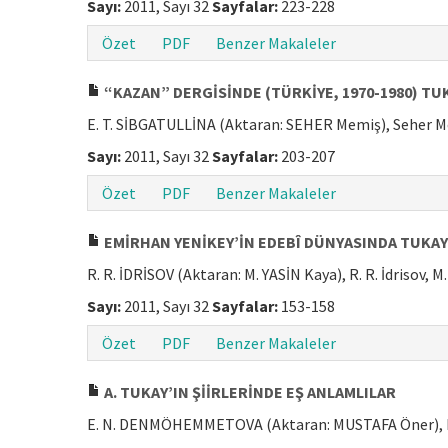
Sayı:
2011, Sayı 32
Sayfalar:
223-228
Özet
PDF
Benzer Makaleler
“KAZAN” DERGİSİNDE (TÜRKİYE, 1970-1980) TU
E. T. SİBGATULLİNA (Aktaran: SEHER Memiş), Seher 
Sayı:
2011, Sayı 32
Sayfalar:
203-207
Özet
PDF
Benzer Makaleler
EMİRHAN YENİKEY’İN EDEBÎ DÜNYASINDA TUKAY
R. R. İDRİSOV (Aktaran: M. YASİN Kaya), R. R. İdrisov, M
Sayı:
2011, Sayı 32
Sayfalar:
153-158
Özet
PDF
Benzer Makaleler
A. TUKAY’IN ŞİİRLERİNDE EŞ ANLAMLILAR
E. N. DENMÖHEMMETOVA (Aktaran: MUSTAFA Öner), 