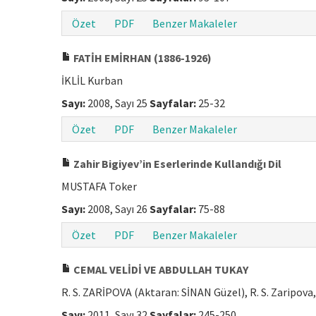
Özet
PDF
Benzer Makaleler
FATİH EMİRHAN (1886-1926)
İKLİL Kurban
Sayı:
2008, Sayı 25
Sayfalar:
25-32
Özet
PDF
Benzer Makaleler
Zahir Bigiyev’in Eserlerinde Kullandığı Dil
MUSTAFA Toker
Sayı:
2008, Sayı 26
Sayfalar:
75-88
Özet
PDF
Benzer Makaleler
CEMAL VELİDİ VE ABDULLAH TUKAY
R. S. ZARİPOVA (Aktaran: SİNAN Güzel), R. S. Zaripova
Sayı:
2011, Sayı 32
Sayfalar:
245-250