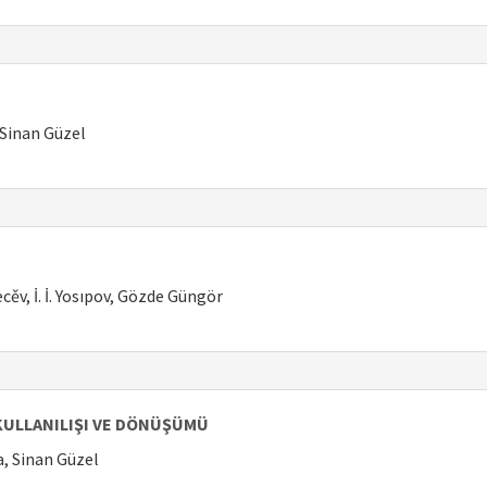
 Sinan Güzel
ecěv, İ. İ. Yosıpov, Gözde Güngör
KULLANILIŞI VE DÖNÜŞÜMÜ
a, Sinan Güzel