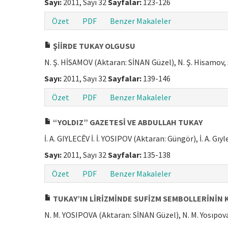
Sayı:
2011, Sayı 32
Sayfalar:
123-126
Özet
PDF
Benzer Makaleler
ŞİİRDE TUKAY OLGUSU
N. Ş. HİSAMOV (Aktaran: SİNAN Güzel), N. Ş. Hisamov,
Sayı:
2011, Sayı 32
Sayfalar:
139-146
Özet
PDF
Benzer Makaleler
“YOLDIZ” GAZETESİ VE ABDULLAH TUKAY
İ. A. GIYLECĚV İ. İ. YOSIPOV (Aktaran: Güngör), İ. A. Gıyl
Sayı:
2011, Sayı 32
Sayfalar:
135-138
Özet
PDF
Benzer Makaleler
TUKAY’IN LİRİZMİNDE SUFİZM SEMBOLLERİNİN 
N. M. YOSIPOVA (Aktaran: SİNAN Güzel), N. M. Yosıpov