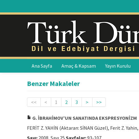
Ana Sayfa
Amaç & Kapsam
Yayın Kurulu
Benzer Makaleler
<<
<
1
2
3
>
>>
G. İBRAHİMOV’UN SANATINDA EKSPRESYONİZM
FERİT Z. YAHİN (Aktaran: SİNAN Güzel), Ferit Z. Yahin
Sayı:
2008, Sayı 25
Sayfalar:
93-107