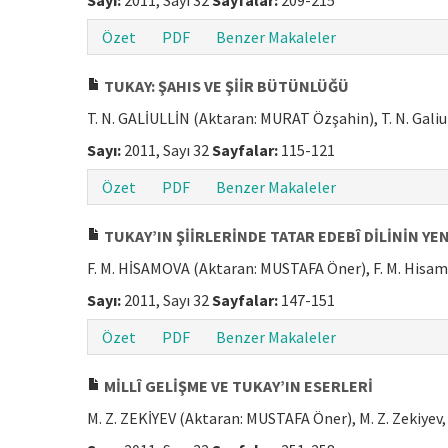
Sayı:
2011, Sayı 32
Sayfalar:
209-215
Özet
PDF
Benzer Makaleler
TUKAY: ŞAHIS VE ŞİİR BÜTÜNLÜĞÜ
T. N. GALİULLİN (Aktaran: MURAT Özşahin), T. N. Galiu
Sayı:
2011, Sayı 32
Sayfalar:
115-121
Özet
PDF
Benzer Makaleler
TUKAY’IN ŞİİRLERİNDE TATAR EDEBÎ DİLİNİN YE
F. M. HİSAMOVA (Aktaran: MUSTAFA Öner), F. M. Hisa
Sayı:
2011, Sayı 32
Sayfalar:
147-151
Özet
PDF
Benzer Makaleler
MİLLÎ GELİŞME VE TUKAY’IN ESERLERİ
M. Z. ZEKİYEV (Aktaran: MUSTAFA Öner), M. Z. Zekiyev