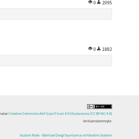
0
2095
0
1882
şmalar
Creative Commons Atıf-GayriTicari 4.0 Uluslararası (CC BY-NC 4.0)
ile lisanslanmıştır.
Yazılım Parkı - Bilimsel Dergi Yayınlama ve Yönetim Sistemi