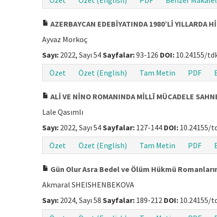
Özet
Özet (English)
PDF
Benzer Makalel
AZERBAYCAN EDEBİYATINDA 1980’Lİ YILLARDA H
Ayvaz Morkoç
Sayı:
2022, Sayı 54
Sayfalar:
93-126
DOI:
10.24155/tdk
Özet
Özet (English)
Tam Metin
PDF
ALİ VE NİNO ROMANINDA MİLLÎ MÜCADELE SAHN
Lale Qasımlı
Sayı:
2022, Sayı 54
Sayfalar:
127-144
DOI:
10.24155/t
Özet
Özet (English)
Tam Metin
PDF
Gün Olur Asra Bedel ve Ölüm Hükmü Romanların
Akmaral SHEISHENBEKOVA
Sayı:
2024, Sayı 58
Sayfalar:
189-212
DOI:
10.24155/t