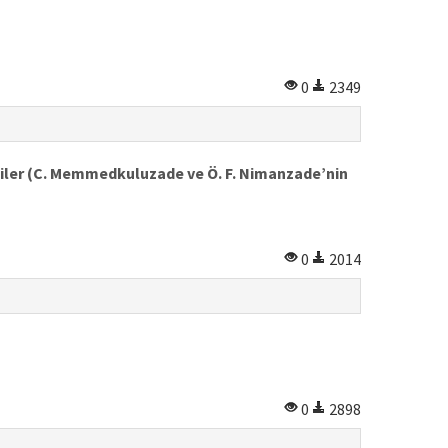
0
2349
ciler (C. Memmedkuluzade ve Ö. F. Nimanzade’nin
0
2014
0
2898