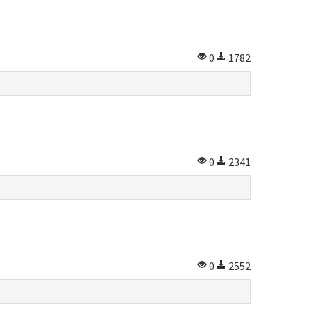
0
1782
0
2341
0
2552