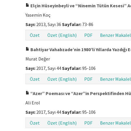
Elçin Hüseyinbeyli ve “Ninemin Tütün Kesesi” A
Yasemin Koç
Sayı:
2013, Sayı 36
Sayfalar:
73-86
Özet
Özet (English)
PDF
Benzer Makalel
Bahtiyar Vahabzade’nin 1980’li Yıllarda Yazdığı E
Murat Değer
Sayı:
2017, Sayı 44
Sayfalar:
95-106
Özet
Özet (English)
PDF
Benzer Makalel
“Azer” Poeması ve “Azer”in Perspektifinden Hü
Ali Erol
Sayı:
2017, Sayı 44
Sayfalar:
95-106
Özet
Özet (English)
PDF
Benzer Makalel