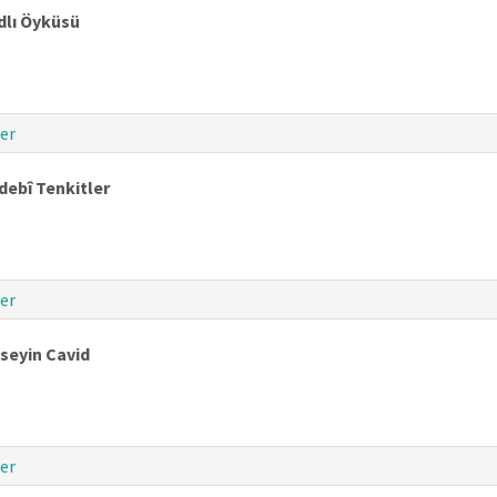
dlı Öyküsü
er
debî Tenkitler
er
seyin Cavid
er