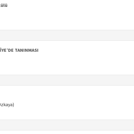
külü
İYE’DE TANINMASI
 Özkaya)