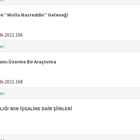
 ve “Molla Nasreddin” Geleneği
dk.2021.166
er
ramı Üzerine Bir Araştırma
dk.2021.168
er
I’NIN İŞGALİNE DAİR ŞİİRLERİ