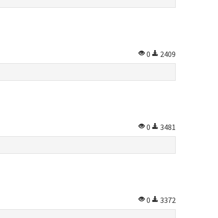
0
2409
0
3481
0
3372