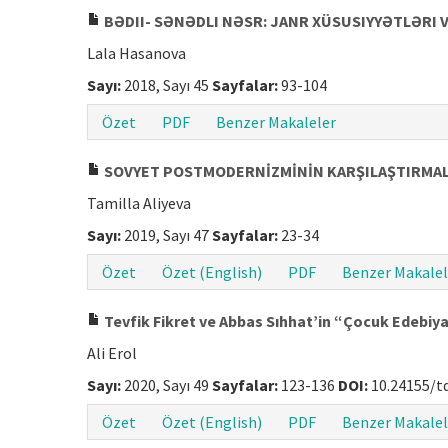
BƏDII- SƏNƏDLI NƏSR: JANR XÜSUSIYYƏTLƏRI 
Lala Hasanova
Sayı:
2018, Sayı 45
Sayfalar:
93-104
Özet
PDF
Benzer Makaleler
SOVYET POSTMODERNİZMİNİN KARŞILAŞTIRMALI
Tamilla Aliyeva
Sayı:
2019, Sayı 47
Sayfalar:
23-34
Özet
Özet (English)
PDF
Benzer Makalel
Tevfik Fikret ve Abbas Sıhhat’in “Çocuk Edebiya
Ali Erol
Sayı:
2020, Sayı 49
Sayfalar:
123-136
DOI:
10.24155/t
Özet
Özet (English)
PDF
Benzer Makalel