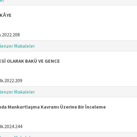
er
İKȂYE
.2022.208
Benzer Makaleler
ESİ OLARAK BAKÜ VE GENCE
dk.2022.209
Benzer Makaleler
da Mankurtlaşma Kavramı Üzerine Bir İnceleme
dk.2024.244