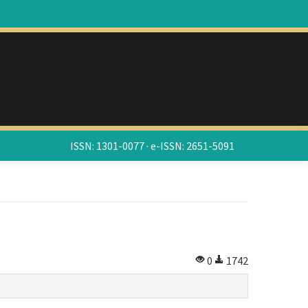
ISSN: 1301-0077 · e-ISSN: 2651-5091
0
1742