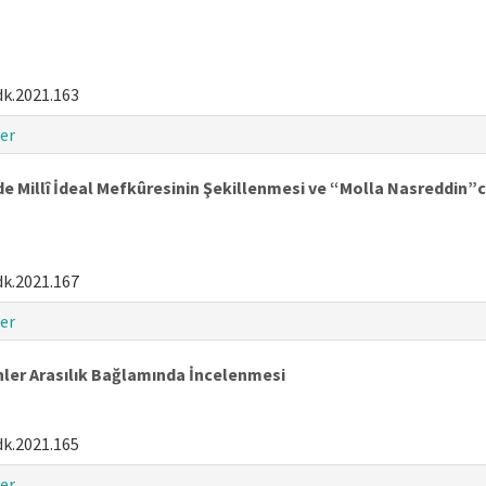
dk.2021.163
er
 Millî İdeal Mefkûresinin Şekillenmesi ve “Molla Nasreddin”
dk.2021.167
er
nler Arasılık Bağlamında İncelenmesi
dk.2021.165
er