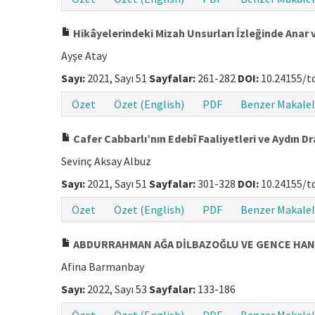
Hikâyelerindeki Mizah Unsurları İzleğinde Anar
Ayşe Atay
Sayı:
2021, Sayı 51
Sayfalar:
261-282
DOI:
10.24155/t
Özet
Özet (English)
PDF
Benzer Makalel
Cafer Cabbarlı’nın Edebî Faaliyetleri ve Aydın D
Sevinç Aksay Albuz
Sayı:
2021, Sayı 51
Sayfalar:
301-328
DOI:
10.24155/t
Özet
Özet (English)
PDF
Benzer Makalel
ABDURRAHMAN AĞA DİLBAZOĞLU VE GENCE HANLIĞ
Afina Barmanbay
Sayı:
2022, Sayı 53
Sayfalar:
133-186