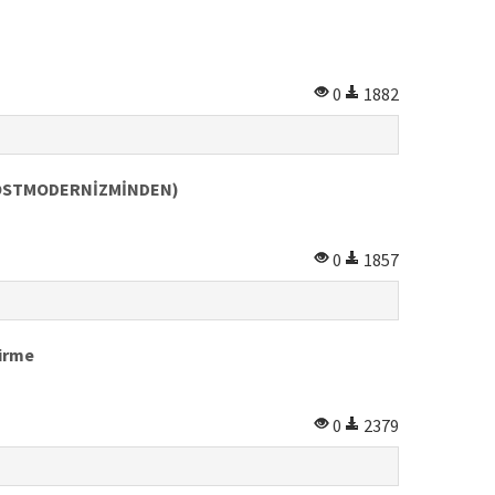
0
1882
POSTMODERNİZMİNDEN)
0
1857
dirme
0
2379