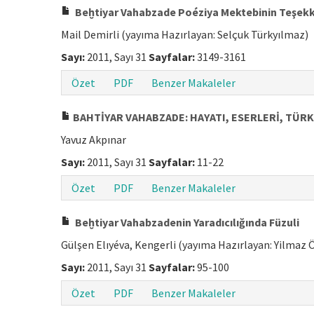
Beḫtiyar Vahabzade Poéziya Mektebinin Teşek
Mail Demirli (yayıma Hazırlayan: Selçuk Türkyılmaz)
Sayı:
2011, Sayı 31
Sayfalar:
3149-3161
Özet
PDF
Benzer Makaleler
BAHTİYAR VAHABZADE: HAYATI, ESERLERİ, TÜRK
Yavuz Akpınar
Sayı:
2011, Sayı 31
Sayfalar:
11-22
Özet
PDF
Benzer Makaleler
Beḫtiyar Vahabzadenin Yaradıcılığında Füzuli
Gülşen Elıyéva, Kengerli (yayıma Hazırlayan: Yilmaz
Sayı:
2011, Sayı 31
Sayfalar:
95-100
Özet
PDF
Benzer Makaleler