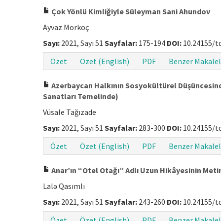
Çok Yönlü Kimliğiyle Süleyman Sani Ahundov
Ayvaz Morkoç
Sayı:
2021, Sayı 51
Sayfalar:
175-194
DOI:
10.24155/t
Özet
Özet (English)
PDF
Benzer Makalel
Azerbaycan Halkının Sosyokültürel Düşüncesinde
Sanatları Temelinde)
Vüsale Tağızade
Sayı:
2021, Sayı 51
Sayfalar:
283-300
DOI:
10.24155/t
Özet
Özet (English)
PDF
Benzer Makalel
Anar’ın “Otel Otağı” Adlı Uzun Hikâyesinin Meti
Lalə Qasımlı
Sayı:
2021, Sayı 51
Sayfalar:
243-260
DOI:
10.24155/t
Özet
Özet (English)
PDF
Benzer Makalel