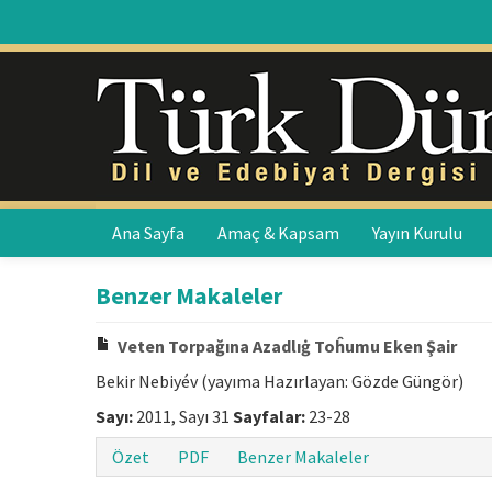
Ana Sayfa
Amaç & Kapsam
Yayın Kurulu
Benzer Makaleler
Veten Torpağına Azadlıġ Toĥumu Eken Şair
Bekir Nebiyév (yayıma Hazırlayan: Gözde Güngör)
Sayı:
2011, Sayı 31
Sayfalar:
23-28
Özet
PDF
Benzer Makaleler