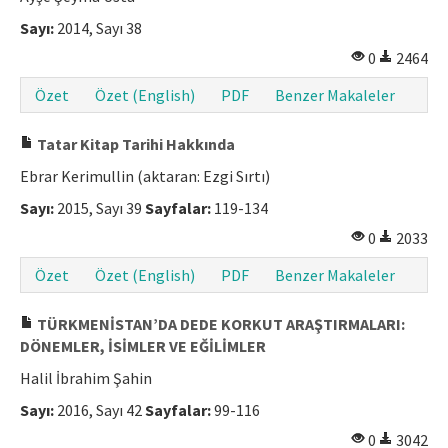
Sayı:
2014, Sayı 38
0
2464
Özet
Özet (English)
PDF
Benzer Makaleler
Tatar Kitap Tarihi Hakkında
Ebrar Kerimullin (aktaran: Ezgi Sırtı)
Sayı:
2015, Sayı 39
Sayfalar:
119-134
0
2033
Özet
Özet (English)
PDF
Benzer Makaleler
TÜRKMENİSTAN’DA DEDE KORKUT ARAŞTIRMALARI:
DÖNEMLER, İSİMLER VE EĞİLİMLER
Halil İbrahim Şahin
Sayı:
2016, Sayı 42
Sayfalar:
99-116
0
3042