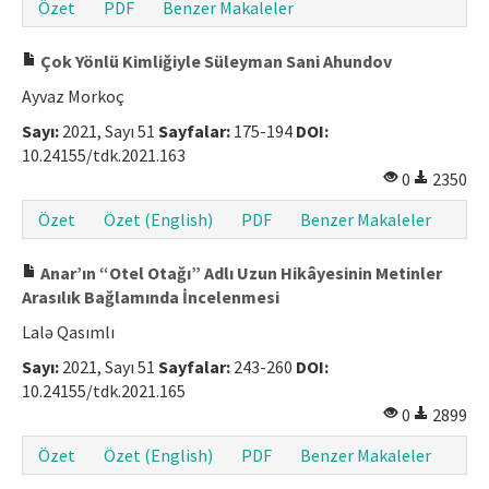
Özet
PDF
Benzer Makaleler
Çok Yönlü Kimliğiyle Süleyman Sani Ahundov
Ayvaz Morkoç
Sayı:
2021, Sayı 51
Sayfalar:
175-194
DOI:
10.24155/tdk.2021.163
0
2350
Özet
Özet (English)
PDF
Benzer Makaleler
Anar’ın “Otel Otağı” Adlı Uzun Hikâyesinin Metinler
Arasılık Bağlamında İncelenmesi
Lalə Qasımlı
Sayı:
2021, Sayı 51
Sayfalar:
243-260
DOI:
10.24155/tdk.2021.165
0
2899
Özet
Özet (English)
PDF
Benzer Makaleler