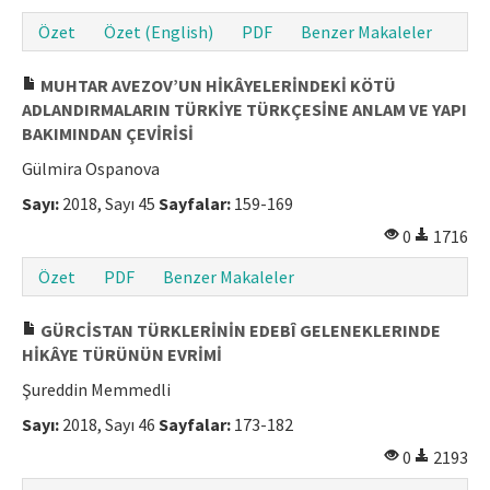
Özet
Özet (English)
PDF
Benzer Makaleler
MUHTAR AVEZOV’UN HİKÂYELERİNDEKİ KÖTÜ
ADLANDIRMALARIN TÜRKİYE TÜRKÇESİNE ANLAM VE YAPI
BAKIMINDAN ÇEVİRİSİ
Gülmira Ospanova
Sayı:
2018, Sayı 45
Sayfalar:
159-169
0
1716
Özet
PDF
Benzer Makaleler
GÜRCİSTAN TÜRKLERİNİN EDEBÎ GELENEKLERINDE
HİKÂYE TÜRÜNÜN EVRİMİ
Şureddin Memmedli
Sayı:
2018, Sayı 46
Sayfalar:
173-182
0
2193