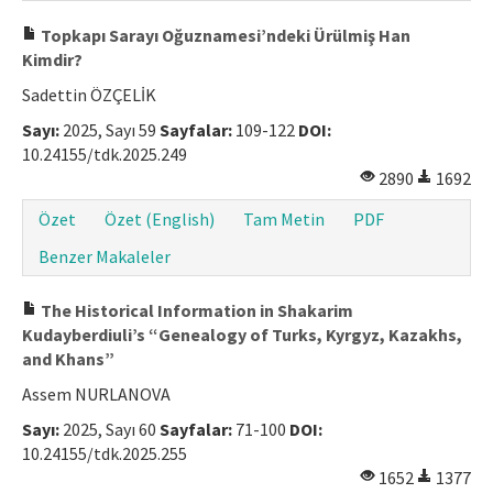
Topkapı Sarayı Oğuznamesi’ndeki Ürülmiş Han
Kimdir?
Sadettin ÖZÇELİK
Sayı:
2025, Sayı 59
Sayfalar:
109-122
DOI:
10.24155/tdk.2025.249
2890
1692
Özet
Özet (English)
Tam Metin
PDF
Benzer Makaleler
The Historical Information in Shakarim
Kudayberdiuli’s “Genealogy of Turks, Kyrgyz, Kazakhs,
and Khans”
Assem NURLANOVA
Sayı:
2025, Sayı 60
Sayfalar:
71-100
DOI:
10.24155/tdk.2025.255
1652
1377