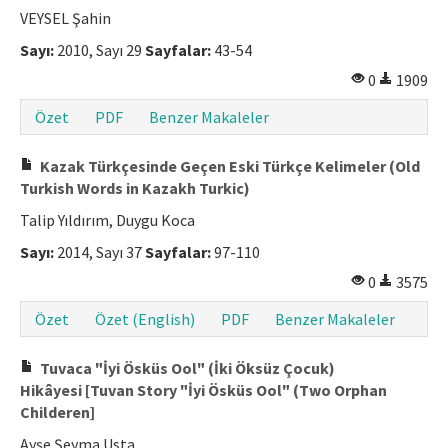
VEYSEL Şahin
Sayı:
2010, Sayı 29
Sayfalar:
43-54
0
1909
Özet
PDF
Benzer Makaleler
Kazak Türkçesinde Geçen Eski Türkçe Kelimeler (Old
Turkish Words in Kazakh Turkic)
Talip Yıldırım, Duygu Koca
Sayı:
2014, Sayı 37
Sayfalar:
97-110
0
3575
Özet
Özet (English)
PDF
Benzer Makaleler
Tuvaca "İyi Ösküs Ool" (İki Öksüz Çocuk)
Hikâyesi [Tuvan Story "İyi Ösküs Ool" (Two Orphan
Childeren]
Ayşe Şeyma Usta