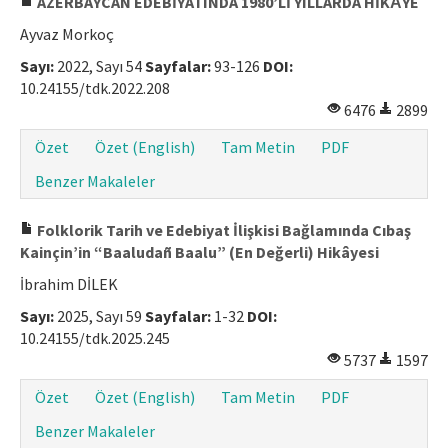
AZERBAYCAN EDEBİYATINDA 1980’Lİ YILLARDA HİKȂYE
Ayvaz Morkoç
Sayı:
2022, Sayı 54
Sayfalar:
93-126
DOI:
10.24155/tdk.2022.208
6476
2899
Özet
Özet (English)
Tam Metin
PDF
Benzer Makaleler
Folklorik Tarih ve Edebiyat İlişkisi Bağlamında Cıbaş
Kainçin’in “Baaludañ Baalu” (En Değerli) Hikâyesi
İbrahim DİLEK
Sayı:
2025, Sayı 59
Sayfalar:
1-32
DOI:
10.24155/tdk.2025.245
5737
1597
Özet
Özet (English)
Tam Metin
PDF
Benzer Makaleler