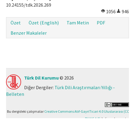
10.24155/tdk.2026.269
1056
946
Özet
Özet (English)
Tam Metin
PDF
Benzer Makaleler
Türk Dil Kurumu
© 2026
Diğer Dergiler:
Türk Dili Araştırmaları Yıllığı -
Belleten
Bu dergideki çalışmalar
Creative Commons Atıf-GayriTicari 4.0 Uluslararası (CC
BY-NC 4.0)
ile lisanslanmıştır.
Yazılım Parkı - Bilimsel Dergi Yayınlama ve Yönetim Sistemi