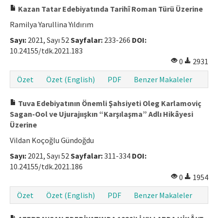
Kazan Tatar Edebiyatında Tarihî Roman Türü Üzerine
Ramilya Yarullina Yıldırım
Sayı:
2021, Sayı 52
Sayfalar:
233-266
DOI:
10.24155/tdk.2021.183
0
2931
Özet
Özet (English)
PDF
Benzer Makaleler
Tuva Edebiyatının Önemli Şahsiyeti Oleg Karlamoviç
Sagan-Ool ve Ujurajıışkın “Karşılaşma” Adlı Hikâyesi
Üzerine
Vildan Koçoğlu Gündoğdu
Sayı:
2021, Sayı 52
Sayfalar:
311-334
DOI:
10.24155/tdk.2021.186
0
1954
Özet
Özet (English)
PDF
Benzer Makaleler