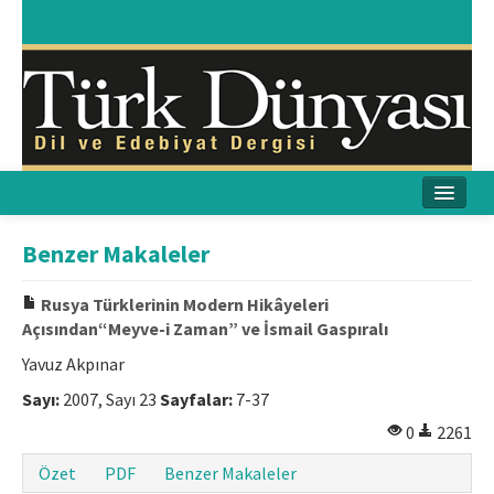
Ana Sayfa
Benzer Makaleler
Amaç & Kapsam
Rusya Türklerinin Modern Hikâyeleri
Açısından“Meyve-i Zaman” ve İsmail Gaspıralı
Yayın Kurulu
Yavuz Akpınar
Yayın İlkeleri
Sayı:
2007, Sayı 23
Sayfalar:
7-37
Etik İlkeler
0
2261
Özet
PDF
Benzer Makaleler
İletişim