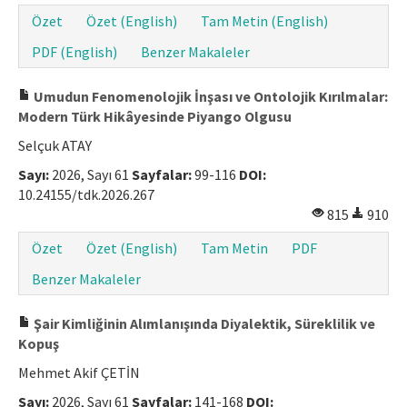
Özet
Özet (English)
Tam Metin (English)
PDF (English)
Benzer Makaleler
Umudun Fenomenolojik İnşası ve Ontolojik Kırılmalar:
Modern Türk Hikâyesinde Piyango Olgusu
Selçuk ATAY
Sayı:
2026, Sayı 61
Sayfalar:
99-116
DOI:
10.24155/tdk.2026.267
815
910
Özet
Özet (English)
Tam Metin
PDF
Benzer Makaleler
Şair Kimliğinin Alımlanışında Diyalektik, Süreklilik ve
Kopuş
Mehmet Akif ÇETİN
Sayı:
2026, Sayı 61
Sayfalar:
141-168
DOI: