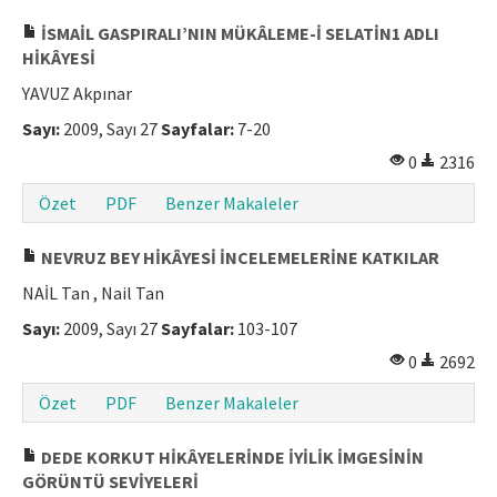
Makale Gönder
İSMAİL GASPIRALI’NIN MÜKÂLEME-İ SELATİN1 ADLI
HİKÂYESİ
ISSN: 1301-0077 · e-ISSN: 2651-5091
YAVUZ Akpınar
Sayı:
2009, Sayı 27
Sayfalar:
7-20
0
2316
Özet
PDF
Benzer Makaleler
NEVRUZ BEY HİKÂYESİ İNCELEMELERİNE KATKILAR
NAİL Tan , Nail Tan
Sayı:
2009, Sayı 27
Sayfalar:
103-107
0
2692
Özet
PDF
Benzer Makaleler
DEDE KORKUT HİKÂYELERİNDE İYİLİK İMGESİNİN
GÖRÜNTÜ SEVİYELERİ