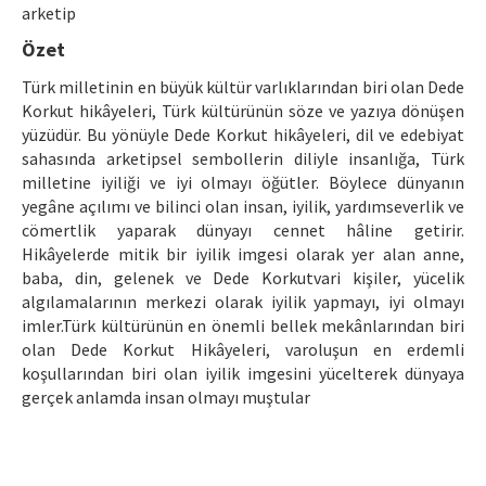
arketip
Makale Gönder
Özet
ISSN: 1301-0077 · e-ISSN: 2651-5091
Türk milletinin en büyük kültür varlıklarından biri olan Dede
Korkut hikâyeleri, Türk kültürünün söze ve yazıya dönüşen
yüzüdür. Bu yönüyle Dede Korkut hikâyeleri, dil ve edebiyat
sahasında arketipsel sembollerin diliyle insanlığa, Türk
milletine iyiliği ve iyi olmayı öğütler. Böylece dünyanın
yegâne açılımı ve bilinci olan insan, iyilik, yardımseverlik ve
cömertlik yaparak dünyayı cennet hâline getirir.
Hikâyelerde mitik bir iyilik imgesi olarak yer alan anne,
baba, din, gelenek ve Dede Korkutvari kişiler, yücelik
algılamalarının merkezi olarak iyilik yapmayı, iyi olmayı
imler.Türk kültürünün en önemli bellek mekânlarından biri
olan Dede Korkut Hikâyeleri, varoluşun en erdemli
koşullarından biri olan iyilik imgesini yücelterek dünyaya
gerçek anlamda insan olmayı muştular