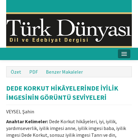
Ana Sayfa
Özet
PDF
Benzer Makaleler
Amaç & Kapsam
DEDE KORKUT HİKÂYELERİNDE İYİLİK
Yayın Kurulu
İMGESİNİN GÖRÜNTÜ SEVİYELERİ
Yayın İlkeleri
VEYSEL Şahin
Etik İlkeler
Anahtar Kelimeler:
Dede Korkut hikâyeleri, iyi, iyilik,
yardımseverlik, iyilik imgesi anne, iyilik imgesi baba, iyilik
İletişim
imgesi Dede Korkut, sonsuz iyilik imgesi Tanrı ve din,