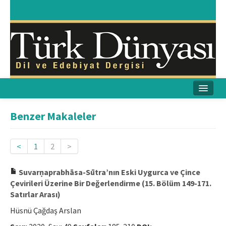
Ana Sayfa
Benzer Makaleler
Amaç & Kapsam
<
1
2
>
Yayın Kurulu
Suvarṇaprabhāsa-Sūtra’nın Eski Uygurca ve Çince
Yayın İlkeleri
Çevirileri Üzerine Bir Değerlendirme (15. Bölüm 149-171.
Satırlar Arası)
Etik İlkeler
Hüsnü Çağdaş Arslan
İletişim