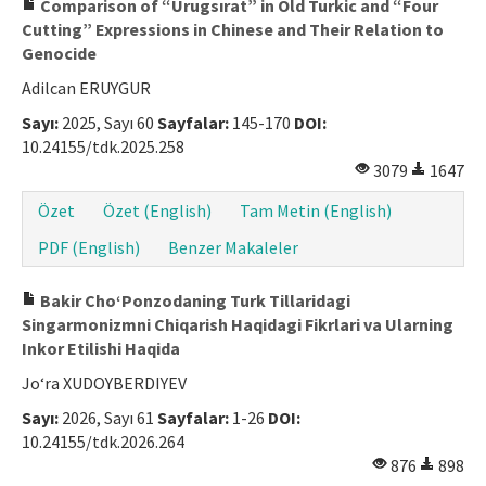
Comparison of “Urugsırat” in Old Turkic and “Four
Cutting” Expressions in Chinese and Their Relation to
Genocide
Adilcan ERUYGUR
Sayı:
2025, Sayı 60
Sayfalar:
145-170
DOI:
10.24155/tdk.2025.258
3079
1647
Özet
Özet (English)
Tam Metin (English)
PDF (English)
Benzer Makaleler
Bakir Cho‘Ponzodaning Turk Tillaridagi
Singarmonizmni Chiqarish Haqidagi Fikrlari va Ularning
Inkor Etilishi Haqida
Jo‘ra XUDOYBERDIYEV
Sayı:
2026, Sayı 61
Sayfalar:
1-26
DOI:
10.24155/tdk.2026.264
876
898