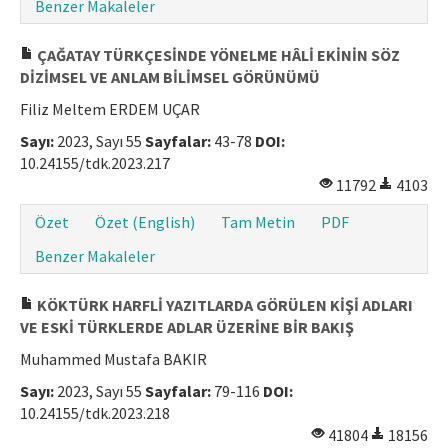
Benzer Makaleler
ÇAĞATAY TÜRKÇESİNDE YÖNELME HÂLİ EKİNİN SÖZ
DİZİMSEL VE ANLAM BİLİMSEL GÖRÜNÜMÜ
Filiz Meltem ERDEM UÇAR
Sayı:
2023, Sayı 55
Sayfalar:
43-78
DOI:
10.24155/tdk.2023.217
11792
4103
Özet
Özet (English)
Tam Metin
PDF
Benzer Makaleler
KÖKTÜRK HARFLİ YAZITLARDA GÖRÜLEN KİŞİ ADLARI
VE ESKİ TÜRKLERDE ADLAR ÜZERİNE BİR BAKIŞ
Muhammed Mustafa BAKIR
Sayı:
2023, Sayı 55
Sayfalar:
79-116
DOI:
10.24155/tdk.2023.218
41804
18156