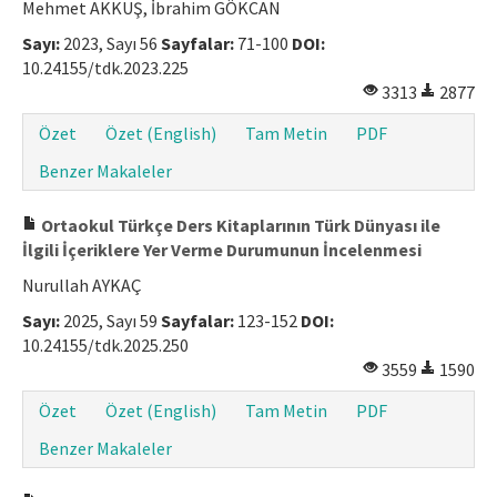
Mehmet AKKUŞ, İbrahim GÖKCAN
Sayı:
2023, Sayı 56
Sayfalar:
71-100
DOI:
10.24155/tdk.2023.225
3313
2877
Özet
Özet (English)
Tam Metin
PDF
Benzer Makaleler
Ortaokul Türkçe Ders Kitaplarının Türk Dünyası ile
İlgili İçeriklere Yer Verme Durumunun İncelenmesi
Nurullah AYKAÇ
Sayı:
2025, Sayı 59
Sayfalar:
123-152
DOI:
10.24155/tdk.2025.250
3559
1590
Özet
Özet (English)
Tam Metin
PDF
Benzer Makaleler