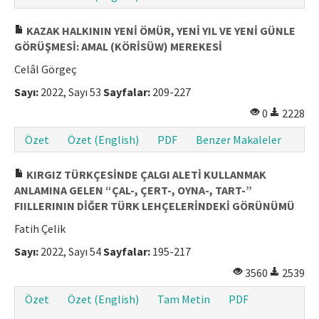
KAZAK HALKININ YENİ ÖMÜR, YENİ YIL VE YENİ GÜNLE
GÖRÜŞMESİ: AMAL (KÖRİSÜW) MEREKESİ
Celâl Görgeç
Sayı:
2022, Sayı 53
Sayfalar:
209-227
0
2228
Özet
Özet (English)
PDF
Benzer Makaleler
KIRGIZ TÜRKÇESİNDE ÇALGI ALETİ KULLANMAK
ANLAMINA GELEN “ÇAL-, ÇERT-, OYNA-, TART-”
FIILLERININ DİĞER TÜRK LEHÇELERİNDEKİ GÖRÜNÜMÜ
Fatih Çelik
Sayı:
2022, Sayı 54
Sayfalar:
195-217
3560
2539
Özet
Özet (English)
Tam Metin
PDF