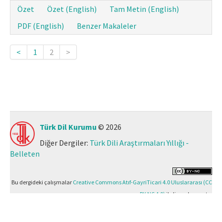
Özet
Özet (English)
Tam Metin (English)
PDF (English)
Benzer Makaleler
<
1
2
>
Türk Dil Kurumu
© 2026
Diğer Dergiler:
Türk Dili Araştırmaları Yıllığı -
Belleten
Bu dergideki çalışmalar
Creative Commons Atıf-GayriTicari 4.0 Uluslararası (CC
BY-NC 4.0)
ile lisanslanmıştır.
Yazılım Parkı - Bilimsel Dergi Yayınlama ve Yönetim Sistemi