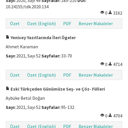
Sayı:
2020, Sayı 49
Sayfalar:
185-210
DOI:
10.24155/tdk.2020.134
Makale Gönder
0
3162
ISSN: 1301-0077 · e-ISSN: 2651-5091
Özet
Özet (English)
PDF
Benzer Makaleler
Yenisey Yazıtlarında İleri Ögeler
Ahmet Karaman
Sayı:
2021, Sayı 52
Sayfalar:
33-70
0
4714
Özet
Özet (English)
PDF
Benzer Makaleler
Eski Türkçeden Günümüze Seş- ve Çöz- Fiilleri
Aybüke Betül Doğan
Sayı:
2021, Sayı 52
Sayfalar:
95-132
0
4704
Özet
Özet (English)
PDF
Benzer Makaleler