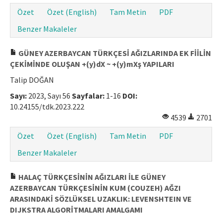
Özet
Özet (English)
Tam Metin
PDF
Benzer Makaleler
GÜNEY AZERBAYCAN TÜRKÇESİ AĞIZLARINDA EK FİİLİN
ÇEKİMİNDE OLUŞAN +(y)dX ~ +(y)mXş YAPILARI
Talip DOĞAN
Sayı:
2023, Sayı 56
Sayfalar:
1-16
DOI:
10.24155/tdk.2023.222
4539
2701
Özet
Özet (English)
Tam Metin
PDF
Benzer Makaleler
HALAÇ TÜRKÇESİNİN AĞIZLARI İLE GÜNEY
AZERBAYCAN TÜRKÇESİNİN KUM (COUZEH) AĞZI
ARASINDAKİ SÖZLÜKSEL UZAKLIK: LEVENSHTEIN VE
DIJKSTRA ALGORİTMALARI AMALGAMI