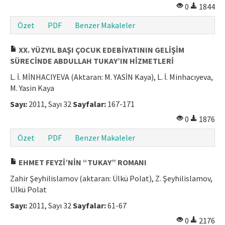
0
1844
Özet
PDF
Benzer Makaleler
XX. YÜZYIL BAŞI ÇOCUK EDEBİYATININ GELİŞİM
SÜRECİNDE ABDULLAH TUKAY’IN HİZMETLERİ
L. İ. MİNHACIYEVA (Aktaran: M. YASİN Kaya), L. İ. Minhacıyeva,
M. Yasin Kaya
Sayı:
2011, Sayı 32
Sayfalar:
167-171
0
1876
Özet
PDF
Benzer Makaleler
EHMET FEYZİ’NİN “TUKAY” ROMANI
Zahir Şeyhilislamov (aktaran: Ülkü Polat), Z. Şeyhilislamov,
Ülkü Polat
Sayı:
2011, Sayı 32
Sayfalar:
61-67
0
2176