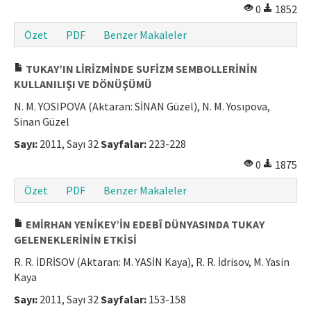
0
1852
Özet
PDF
Benzer Makaleler
TUKAY’IN LİRİZMİNDE SUFİZM SEMBOLLERİNİN
KULLANILIŞI VE DÖNÜŞÜMÜ
N. M. YOSIPOVA (Aktaran: SİNAN Güzel), N. M. Yosıpova,
Sinan Güzel
Sayı:
2011, Sayı 32
Sayfalar:
223-228
0
1875
Özet
PDF
Benzer Makaleler
EMİRHAN YENİKEY’İN EDEBÎ DÜNYASINDA TUKAY
GELENEKLERİNİN ETKİSİ
R. R. İDRİSOV (Aktaran: M. YASİN Kaya), R. R. İdrisov, M. Yasin
Kaya
Sayı:
2011, Sayı 32
Sayfalar:
153-158