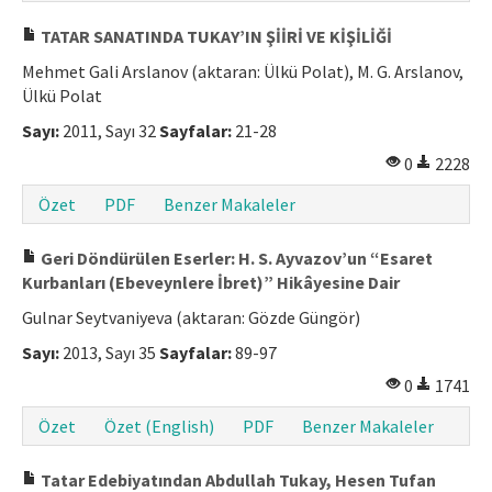
TATAR SANATINDA TUKAY’IN ŞİİRİ VE KİŞİLİĞİ
Mehmet Gali Arslanov (aktaran: Ülkü Polat), M. G. Arslanov,
Ülkü Polat
Sayı:
2011, Sayı 32
Sayfalar:
21-28
0
2228
Özet
PDF
Benzer Makaleler
Geri Döndürülen Eserler: H. S. Ayvazov’un “Esaret
Kurbanları (Ebeveynlere İbret)” Hikâyesine Dair
Gulnar Seytvaniyeva (aktaran: Gözde Güngör)
Sayı:
2013, Sayı 35
Sayfalar:
89-97
0
1741
Özet
Özet (English)
PDF
Benzer Makaleler
Tatar Edebiyatından Abdullah Tukay, Hesen Tufan