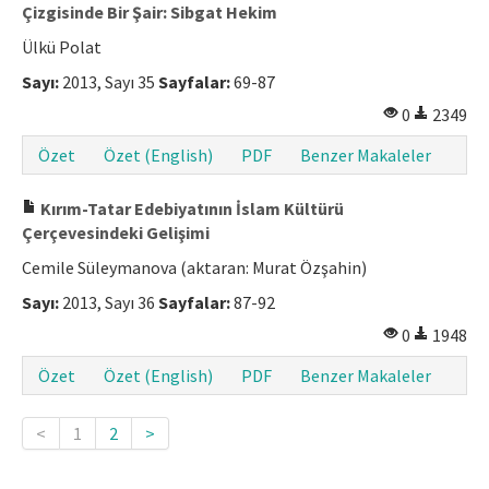
Çizgisinde Bir Şair: Sibgat Hekim
Ülkü Polat
Sayı:
2013, Sayı 35
Sayfalar:
69-87
0
2349
Özet
Özet (English)
PDF
Benzer Makaleler
Kırım-Tatar Edebiyatının İslam Kültürü
Çerçevesindeki Gelişimi
Cemile Süleymanova (aktaran: Murat Özşahin)
Sayı:
2013, Sayı 36
Sayfalar:
87-92
0
1948
Özet
Özet (English)
PDF
Benzer Makaleler
<
1
2
>