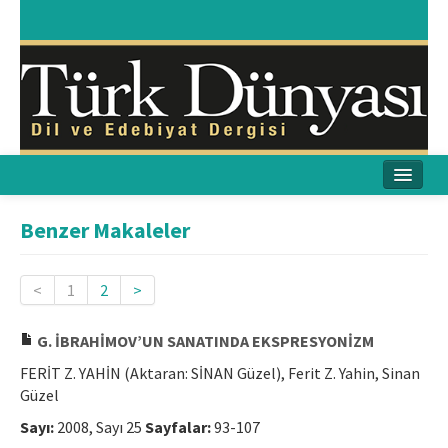
Ana Sayfa
Benzer Makaleler
Amaç & Kapsam
<
1
2
>
Yayın Kurulu
G. İBRAHİMOV’UN SANATINDA EKSPRESYONİZM
Yayın İlkeleri
FERİT Z. YAHİN (Aktaran: SİNAN Güzel), Ferit Z. Yahin, Sinan
Etik İlkeler
Güzel
Sayı:
2008, Sayı 25
Sayfalar:
93-107
İletişim