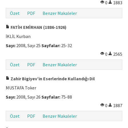
0
1883
Makale Gönder
Özet
PDF
Benzer Makaleler
ISSN: 1301-0077 · e-ISSN: 2651-5091
FATİH EMİRHAN (1886-1926)
İKLİL Kurban
Sayı:
2008, Sayı 25
Sayfalar:
25-32
0
2565
Özet
PDF
Benzer Makaleler
Zahir Bigiyev’in Eserlerinde Kullandığı Dil
MUSTAFA Toker
Sayı:
2008, Sayı 26
Sayfalar:
75-88
0
1887
Özet
PDF
Benzer Makaleler