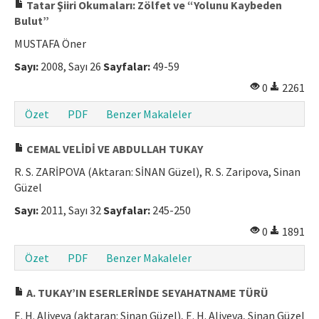
Tatar Şiiri Okumaları: Zölfet ve “Yolunu Kaybeden
Bulut”
MUSTAFA Öner
Sayı:
2008, Sayı 26
Sayfalar:
49-59
0
2261
Özet
PDF
Benzer Makaleler
CEMAL VELİDİ VE ABDULLAH TUKAY
R. S. ZARİPOVA (Aktaran: SİNAN Güzel), R. S. Zaripova, Sinan
Güzel
Sayı:
2011, Sayı 32
Sayfalar:
245-250
0
1891
Özet
PDF
Benzer Makaleler
A. TUKAY’IN ESERLERİNDE SEYAHATNAME TÜRÜ
E. H. Aliyeva (aktaran: Sinan Güzel), E. H. Aliyeva, Sinan Güzel