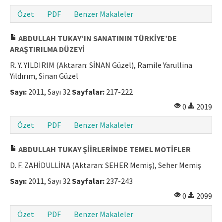
Özet
PDF
Benzer Makaleler
ABDULLAH TUKAY’IN SANATININ TÜRKİYE’DE
ARAŞTIRILMA DÜZEYİ
R. Y. YILDIRIM (Aktaran: SİNAN Güzel), Ramile Yarullina
Yıldırım, Sinan Güzel
Sayı:
2011, Sayı 32
Sayfalar:
217-222
0
2019
Özet
PDF
Benzer Makaleler
ABDULLAH TUKAY ŞİİRLERİNDE TEMEL MOTİFLER
D. F. ZAHİDULLİNA (Aktaran: SEHER Memiş), Seher Memiş
Sayı:
2011, Sayı 32
Sayfalar:
237-243
0
2099
Özet
PDF
Benzer Makaleler