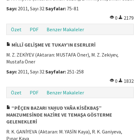
Sayı:
2011, Sayı 32
Sayfalar:
75-81
0
2179
Özet
PDF
Benzer Makaleler
MİLLÎ GELİŞME VE TUKAY’IN ESERLERİ
M. Z. ZEKİYEV (Aktaran: MUSTAFA Öner), M. Z. Zekiyev,
Mustafa Öner
Sayı:
2011, Sayı 32
Sayfalar:
251-258
0
1832
Özet
PDF
Benzer Makaleler
“PĚÇEN BAZARI YAḪUD YAÑA KİSĚKBAŞ”
MANZUMESİNDE NAZİRE VE TEMAŞA GÖSTERME
GELENEKLERİ
R. K. GANİYEVA (Aktaran: M. YASİN Kaya), R. K. Ganiyeva,
Pınar Kaya