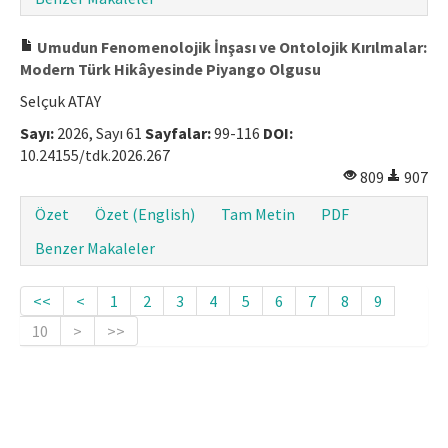
Umudun Fenomenolojik İnşası ve Ontolojik Kırılmalar:
Modern Türk Hikâyesinde Piyango Olgusu
Selçuk ATAY
Sayı:
2026, Sayı 61
Sayfalar:
99-116
DOI:
10.24155/tdk.2026.267
809
907
Özet
Özet (English)
Tam Metin
PDF
Benzer Makaleler
<<
<
1
2
3
4
5
6
7
8
9
10
>
>>