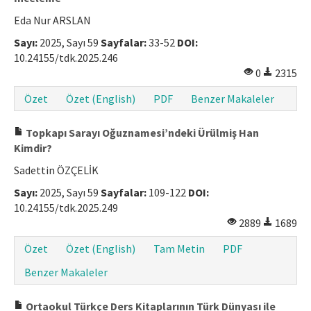
Eda Nur ARSLAN
Sayı:
2025, Sayı 59
Sayfalar:
33-52
DOI:
10.24155/tdk.2025.246
0
2315
Özet
Özet (English)
PDF
Benzer Makaleler
Topkapı Sarayı Oğuznamesi’ndeki Ürülmiş Han
Kimdir?
Sadettin ÖZÇELİK
Sayı:
2025, Sayı 59
Sayfalar:
109-122
DOI:
10.24155/tdk.2025.249
2889
1689
Özet
Özet (English)
Tam Metin
PDF
Benzer Makaleler
Ortaokul Türkçe Ders Kitaplarının Türk Dünyası ile