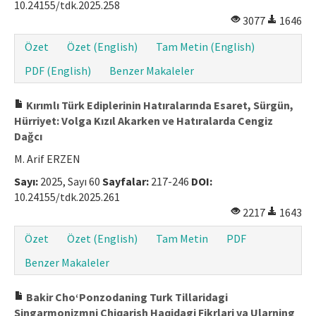
10.24155/tdk.2025.258
3077
1646
Özet
Özet (English)
Tam Metin (English)
PDF (English)
Benzer Makaleler
Kırımlı Türk Ediplerinin Hatıralarında Esaret, Sürgün,
Hürriyet: Volga Kızıl Akarken ve Hatıralarda Cengiz
Dağcı
M. Arif ERZEN
Sayı:
2025, Sayı 60
Sayfalar:
217-246
DOI:
10.24155/tdk.2025.261
2217
1643
Özet
Özet (English)
Tam Metin
PDF
Benzer Makaleler
Bakir Cho‘Ponzodaning Turk Tillaridagi
Singarmonizmni Chiqarish Haqidagi Fikrlari va Ularning