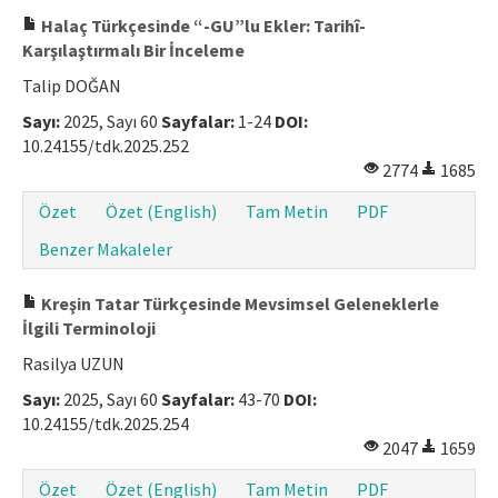
Halaç Türkçesinde “-GU”lu Ekler: Tarihî-
Karşılaştırmalı Bir İnceleme
Talip DOĞAN
Sayı:
2025, Sayı 60
Sayfalar:
1-24
DOI:
10.24155/tdk.2025.252
2774
1685
Özet
Özet (English)
Tam Metin
PDF
Benzer Makaleler
Kreşin Tatar Türkçesinde Mevsimsel Geleneklerle
İlgili Terminoloji
Rasilya UZUN
Sayı:
2025, Sayı 60
Sayfalar:
43-70
DOI:
10.24155/tdk.2025.254
2047
1659
Özet
Özet (English)
Tam Metin
PDF