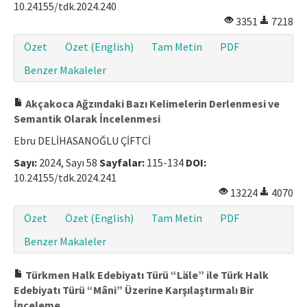
10.24155/tdk.2024.240
Makale Gönder
3351
7218
Özet
Özet (English)
Tam Metin
PDF
ISSN: 1301-0077 · e-ISSN: 2651-5091
Benzer Makaleler
Akçakoca Ağzındaki Bazı Kelimelerin Derlenmesi ve
Semantik Olarak İncelenmesi
Ebru DELİHASANOĞLU ÇİFTCİ
Sayı:
2024, Sayı 58
Sayfalar:
115-134
DOI:
10.24155/tdk.2024.241
13224
4070
Özet
Özet (English)
Tam Metin
PDF
Benzer Makaleler
Türkmen Halk Edebiyatı Türü “Läle” ile Türk Halk
Edebiyatı Türü “Mâni” Üzerine Karşılaştırmalı Bir
İnceleme