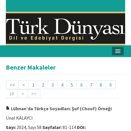
Ana Sayfa
Benzer Makaleler
Amaç & Kapsam
<<
<
1
2
3
4
5
6
7
8
9
Yayın Kurulu
10
>
>>
Yayın İlkeleri
Lübnan’da Türkçe Soyadları: Şuf (Chouf) Örneği
Etik İlkeler
Ünal KALAYCI
İletişim
Sayı:
2024, Sayı 58
Sayfalar:
81-114
DOI: