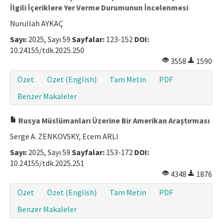
İlgili İçeriklere Yer Verme Durumunun İncelenmesi
Nurullah AYKAÇ
Sayı:
2025, Sayı 59
Sayfalar:
123-152
DOI:
10.24155/tdk.2025.250
3558
1590
Özet
Özet (English)
Tam Metin
PDF
Benzer Makaleler
Rusya Müslümanları Üzerine Bir Amerikan Araştırması
Serge A. ZENKOVSKY, Ecem ARLI
Sayı:
2025, Sayı 59
Sayfalar:
153-172
DOI:
10.24155/tdk.2025.251
4348
1876
Özet
Özet (English)
Tam Metin
PDF
Benzer Makaleler