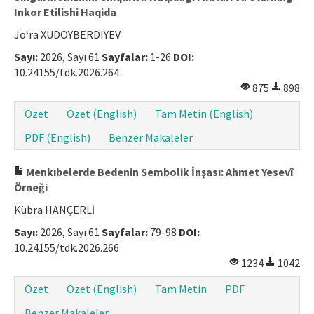
Inkor Etilishi Haqida
Jo‘ra XUDOYBERDIYEV
Sayı:
2026, Sayı 61
Sayfalar:
1-26
DOI:
10.24155/tdk.2026.264
875
898
Özet
Özet (English)
Tam Metin (English)
PDF (English)
Benzer Makaleler
Menkıbelerde Bedenin Sembolik İnşası: Ahmet Yesevî
Örneği
Kübra HANÇERLİ
Sayı:
2026, Sayı 61
Sayfalar:
79-98
DOI:
10.24155/tdk.2026.266
1234
1042
Özet
Özet (English)
Tam Metin
PDF
Benzer Makaleler