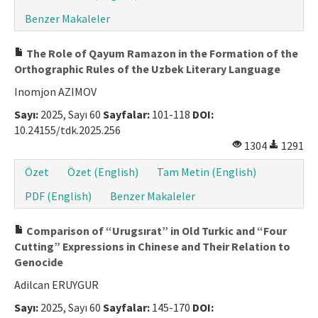
Benzer Makaleler
The Role of Qayum Ramazon in the Formation of the
Orthographic Rules of the Uzbek Literary Language
Inomjon AZIMOV
Sayı:
2025, Sayı 60
Sayfalar:
101-118
DOI:
10.24155/tdk.2025.256
1304
1291
Özet
Özet (English)
Tam Metin (English)
PDF (English)
Benzer Makaleler
Comparison of “Urugsırat” in Old Turkic and “Four
Cutting” Expressions in Chinese and Their Relation to
Genocide
Adilcan ERUYGUR
Sayı:
2025, Sayı 60
Sayfalar:
145-170
DOI: