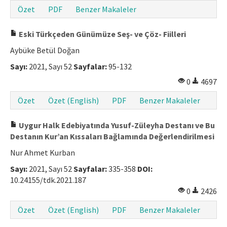
Özet
PDF
Benzer Makaleler
Eski Türkçeden Günümüze Seş- ve Çöz- Fiilleri
Aybüke Betül Doğan
Sayı:
2021, Sayı 52
Sayfalar:
95-132
0
4697
Özet
Özet (English)
PDF
Benzer Makaleler
Uygur Halk Edebiyatında Yusuf-Züleyha Destanı ve Bu
Destanın Kur’an Kıssaları Bağlamında Değerlendirilmesi
Nur Ahmet Kurban
Sayı:
2021, Sayı 52
Sayfalar:
335-358
DOI:
10.24155/tdk.2021.187
0
2426
Özet
Özet (English)
PDF
Benzer Makaleler