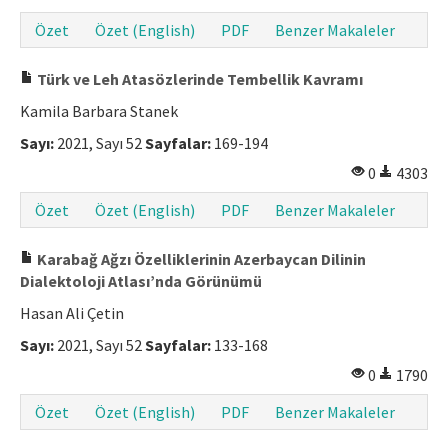
Özet
Özet (English)
PDF
Benzer Makaleler
Türk ve Leh Atasözlerinde Tembellik Kavramı
Kamila Barbara Stanek
Sayı:
2021, Sayı 52
Sayfalar:
169-194
0
4303
Özet
Özet (English)
PDF
Benzer Makaleler
Karabağ Ağzı Özelliklerinin Azerbaycan Dilinin
Dialektoloji Atlası’nda Görünümü
Hasan Ali Çetin
Sayı:
2021, Sayı 52
Sayfalar:
133-168
0
1790
Özet
Özet (English)
PDF
Benzer Makaleler