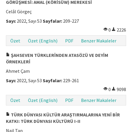
GÖRÜŞMESİ: AMAL (KÖRİSÜW) MEREKESİ
Celâl Görgeç
Sayı:
2022, Sayı 53
Sayfalar:
209-227
0
2226
Özet
Özet (English)
PDF
Benzer Makaleler
ŞAHSEVEN TÜRKLERİNDEN ATASÖZÜ VE DEYİM
ÖRNEKLERİ
Ahmet Çam
Sayı:
2022, Sayı 53
Sayfalar:
229-261
0
9098
Özet
Özet (English)
PDF
Benzer Makaleler
TÜRK DÜNYASI KÜLTÜR ARAŞTIRMALARINA YENİ BİR
KATKI: TÜRK DÜNYASI KÜLTÜRÜ I-II
Nail Tan