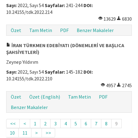
Sayı:
2022, Sayı 54
Sayfalar:
241-244
DOI:
10.24155/tdk.2022.214
13629
6830
Özet
Tam Metin
PDF
Benzer Makaleler
İRAN TÜRKMEN EDEBİYATI (DÖNEMLERİ VE BAŞLICA
ŞAHSİYETLERİ)
Zeynep Yıldırım
Sayı:
2022, Sayı 54
Sayfalar:
145-182
DOI:
10.24155/tdk.2022.210
4957
2745
Özet
Özet (English)
Tam Metin
PDF
Benzer Makaleler
<<
<
1
2
3
4
5
6
7
8
9
10
11
>
>>