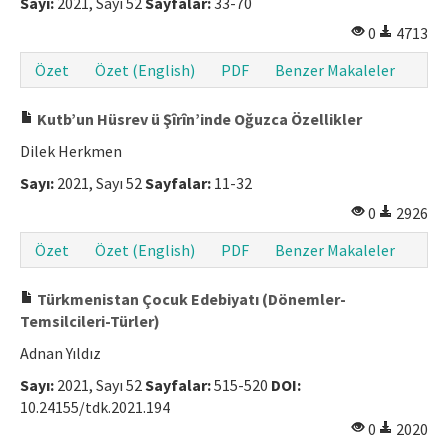
Sayı:
2021, Sayı 52
Sayfalar:
33-70
0
4713
Özet
Özet (English)
PDF
Benzer Makaleler
Kutb’un Hüsrev ü Şîrîn’inde Oğuzca Özellikler
Dilek Herkmen
Sayı:
2021, Sayı 52
Sayfalar:
11-32
0
2926
Özet
Özet (English)
PDF
Benzer Makaleler
Türkmenistan Çocuk Edebiyatı (Dönemler-
Temsilcileri-Türler)
Adnan Yıldız
Sayı:
2021, Sayı 52
Sayfalar:
515-520
DOI:
10.24155/tdk.2021.194
0
2020