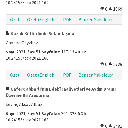
10.24155/tdk.2021.162
Makale Gönder
0
1969
Özet
Özet (English)
PDF
Benzer Makaleler
ISSN: 1301-0077 · e-ISSN: 2651-5091
Kazak Kültüründe Selamlaşma
Zhazira Otyzbay
Sayı:
2021, Sayı 51
Sayfalar:
117-134
DOI:
10.24155/tdk.2021.160
0
2726
Özet
Özet (English)
PDF
Benzer Makaleler
Cafer Cabbarlı’nın Edebî Faaliyetleri ve Aydın Dramı
Üzerine Bir Araştırma
Sevinç Aksay Albuz
Sayı:
2021, Sayı 51
Sayfalar:
301-328
DOI:
10.24155/tdk.2021.168
0
3481