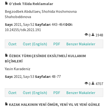
O’zbek Tilida Reklamalar
Begzodbek Abdullaev, Shohida Hoshımovna
Shahobıddınova
Sayı:
2021, Sayı 52
Sayfalar:
443-464
DOI:
10.24155/tdk.2021.191
0
1948
Özet
Özet (English)
PDF
Benzer Makaleler
ÖZBEK TÜRKÇESİNDE EKSİLTMELİ KULLANIM
BİÇİMLERİ
Yasin Karadeniz
Sayı:
2022, Sayı 53
Sayfalar:
48-77
0
4707
Özet
Özet (English)
PDF
Benzer Makaleler
KAZAK HALKININ YENİ ÖMÜR, YENİ YIL VE YENİ GÜNLE