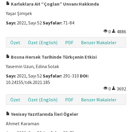
Karluklara Ait “Çoglan” Unvanı Hakkında
Yaşar Şimşek
Sayı:
2021, Sayı 52
Sayfalar:
71-84
0
4886
Özet
Özet (English)
PDF
Benzer Makaleler
Bosna Hersek Tarihinde Türkçenin Etkisi
Yasemin Uzun, Edina Solak
Sayı:
2021, Sayı 52
Sayfalar:
291-310
DOI:
10.24155/tdk.2021.185
0
3692
Özet
Özet (English)
PDF
Benzer Makaleler
Yenisey Yazıtlarında İleri Ögeler
Ahmet Karaman