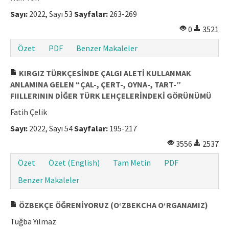
Sayı:
2022, Sayı 53
Sayfalar:
263-269
0
3521
Özet
PDF
Benzer Makaleler
KIRGIZ TÜRKÇESİNDE ÇALGI ALETİ KULLANMAK
ANLAMINA GELEN “ÇAL-, ÇERT-, OYNA-, TART-”
FIILLERININ DİĞER TÜRK LEHÇELERİNDEKİ GÖRÜNÜMÜ
Fatih Çelik
Sayı:
2022, Sayı 54
Sayfalar:
195-217
3556
2537
Özet
Özet (English)
Tam Metin
PDF
Benzer Makaleler
ÖZBEKÇE ÖĞRENİYORUZ (OʻZBEKCHA OʻRGANAMIZ)
Tuğba Yılmaz