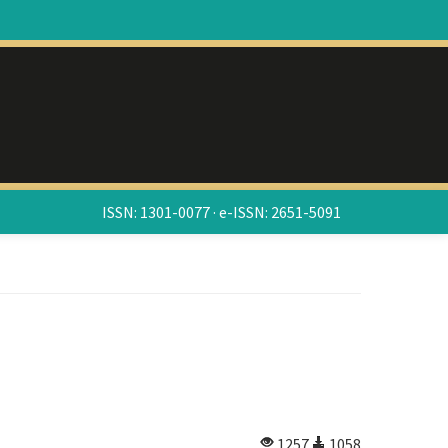
ISSN: 1301-0077 · e-ISSN: 2651-5091
1257
1058