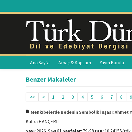
Ana Sayfa
Amaç & Kapsam
Yayın Kurulu
Benzer Makaleler
<<
<
1
2
3
4
5
6
7
8
Menkıbelerde Bedenin Sembolik İnşası: Ahmet Y
Kübra HANÇERLİ
Sayı:
2026, Sayı 61
Sayfalar:
79-98
DOI:
10.24155/tdk.