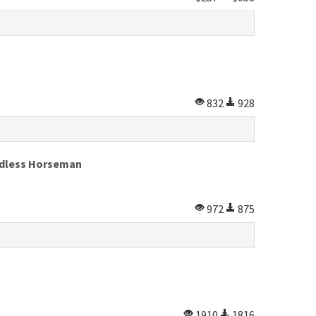
832
928
eadless Horseman
972
875
1910
1816