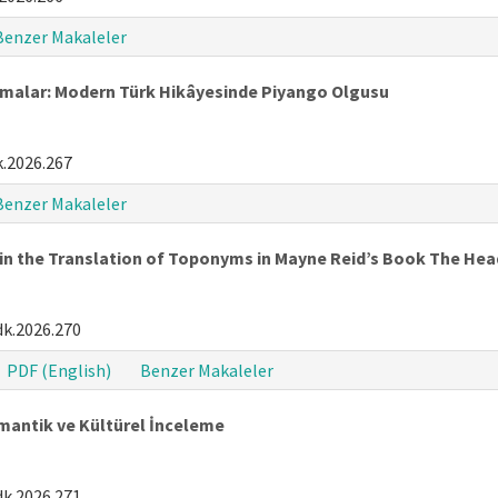
Benzer Makaleler
lmalar: Modern Türk Hikâyesinde Piyango Olgusu
.2026.267
Benzer Makaleler
s in the Translation of Toponyms in Mayne Reid’s Book The H
dk.2026.270
PDF (English)
Benzer Makaleler
emantik ve Kültürel İnceleme
dk.2026.271