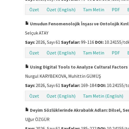
Özet
Özet (English)
Tam Metin
PDF
Umudun Fenomenolojik İnşası ve Ontolojik Kırı
Selçuk ATAY
Sayı:
2026, Sayı 61
Sayfalar:
99-116
DOI:
10.24155/tdk
Özet
Özet (English)
Tam Metin
PDF
Using Digital Tools to Analyze Cultural Factor
Nurgul KARYBEKOVA, Muhittin GÜMÜŞ
Sayı:
2026, Sayı 61
Sayfalar:
169-184
DOI:
10.24155/t
Özet
Özet (English)
Tam Metin (English)
Deyim Sözlüklerinde Akrabalık Adları: Dilsel, S
Uğur ÖZGÜR
Sayı:
2026, Sayı 61
Sayfalar:
185-222
DOI:
10.24155/t