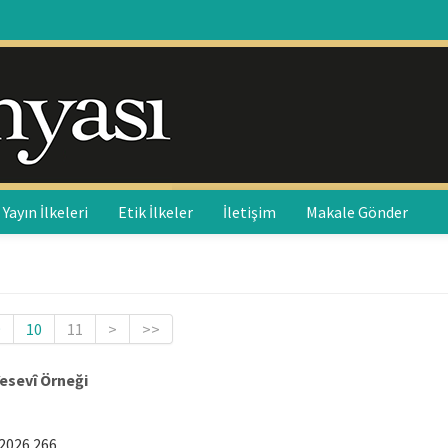
Yayın İlkeleri
Etik İlkeler
İletişim
Makale Gönder
9
10
11
>
>>
esevî Örneği
2026.266