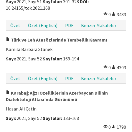
Sayı:
2021, Sayı 51
Sayfalar:
301-328
DOI:
10.24155/tdk.2021.168
0
3483
Özet
Özet (English)
PDF
Benzer Makaleler
Türk ve Leh Atasözlerinde Tembellik Kavramı
Kamila Barbara Stanek
Sayı:
2021, Sayı 52
Sayfalar:
169-194
0
4303
Özet
Özet (English)
PDF
Benzer Makaleler
Karabağ Ağzı Özelliklerinin Azerbaycan Dilinin
Dialektoloji Atlası’nda Görünümü
Hasan Ali Çetin
Sayı:
2021, Sayı 52
Sayfalar:
133-168
0
1790