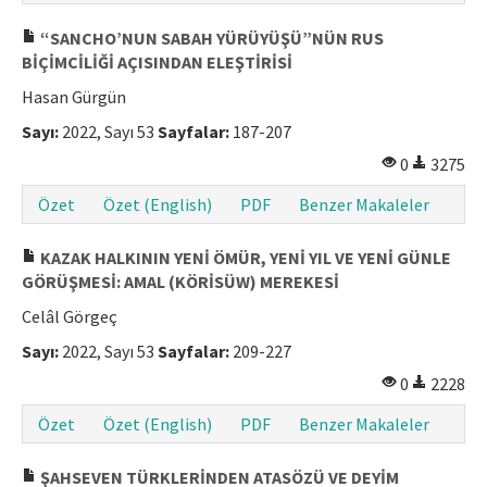
“SANCHO’NUN SABAH YÜRÜYÜŞÜ”NÜN RUS
BİÇİMCİLİĞİ AÇISINDAN ELEŞTİRİSİ
Hasan Gürgün
Sayı:
2022, Sayı 53
Sayfalar:
187-207
0
3275
Özet
Özet (English)
PDF
Benzer Makaleler
KAZAK HALKININ YENİ ÖMÜR, YENİ YIL VE YENİ GÜNLE
GÖRÜŞMESİ: AMAL (KÖRİSÜW) MEREKESİ
Celâl Görgeç
Sayı:
2022, Sayı 53
Sayfalar:
209-227
0
2228
Özet
Özet (English)
PDF
Benzer Makaleler
ŞAHSEVEN TÜRKLERİNDEN ATASÖZÜ VE DEYİM