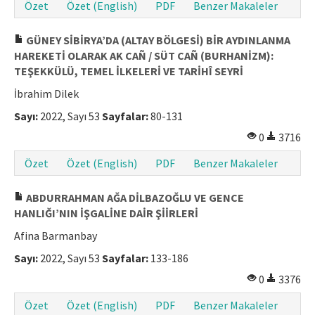
Özet
Özet (English)
PDF
Benzer Makaleler
GÜNEY SİBİRYA’DA (ALTAY BÖLGESİ) BİR AYDINLANMA
HAREKETİ OLARAK AK CAÑ / SÜT CAÑ (BURHANİZM):
TEŞEKKÜLÜ, TEMEL İLKELERİ VE TARİHÎ SEYRİ
İbrahim Dilek
Sayı:
2022, Sayı 53
Sayfalar:
80-131
0
3716
Özet
Özet (English)
PDF
Benzer Makaleler
ABDURRAHMAN AĞA DİLBAZOĞLU VE GENCE
HANLIĞI’NIN İŞGALİNE DAİR ŞİİRLERİ
Afina Barmanbay
Sayı:
2022, Sayı 53
Sayfalar:
133-186
0
3376
Özet
Özet (English)
PDF
Benzer Makaleler