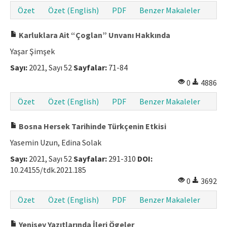
Özet
Özet (English)
PDF
Benzer Makaleler
Karluklara Ait “Çoglan” Unvanı Hakkında
Yaşar Şimşek
Sayı:
2021, Sayı 52
Sayfalar:
71-84
0
4886
Özet
Özet (English)
PDF
Benzer Makaleler
Bosna Hersek Tarihinde Türkçenin Etkisi
Yasemin Uzun, Edina Solak
Sayı:
2021, Sayı 52
Sayfalar:
291-310
DOI:
10.24155/tdk.2021.185
0
3692
Özet
Özet (English)
PDF
Benzer Makaleler
Yenisey Yazıtlarında İleri Ögeler