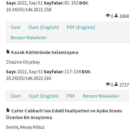
Sayı:
2021, Sayı 51
Sayfalar:
81-102
DOI:
Makale Gönder
10.24155/tdk.2021.158
0
1868
ISSN: 1301-0077 · e-ISSN: 2651-5091
Özet
Özet (English)
PDF (English)
Benzer Makaleler
Kazak Kültüründe Selamlaşma
Zhazira Otyzbay
Sayı:
2021, Sayı 51
Sayfalar:
117-134
DOI:
10.24155/tdk.2021.160
0
2727
Özet
Özet (English)
PDF
Benzer Makaleler
Cafer Cabbarlı’nın Edebî Faaliyetleri ve Aydın Dramı
Üzerine Bir Araştırma
Sevinç Aksay Albuz