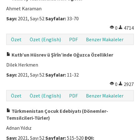
Ahmet Karaman
Sayı:
2021, Sayı 52
Sayfalar:
33-70
0
4714
Özet
Özet (English)
PDF
Benzer Makaleler
Kutb’un Hüsrev ü Şîrîn’inde Oğuzca Özellikler
Dilek Herkmen
Sayı:
2021, Sayı 52
Sayfalar:
11-32
0
2927
Özet
Özet (English)
PDF
Benzer Makaleler
Türkmenistan Çocuk Edebiyatı (Dönemler-
Temsilcileri-Türler)
Adnan Yıldız
Sayı:
2021, Sayı 52
Sayfalar:
515-520
DOI: