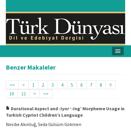
Ana Sayfa
Benzer Makaleler
Amaç & Kapsam
<<
<
1
2
3
4
5
6
7
8
9
Yayın Kurulu
10
11
>
>>
Yayın İlkeleri
Durational Aspect and -Iyor ‘-Ing’ Morpheme Usage in
Etik İlkeler
Turkish Cypriot Children’s Language
Nesibe Akıntuğ, Seda Gülsüm Gökmen
İletişim