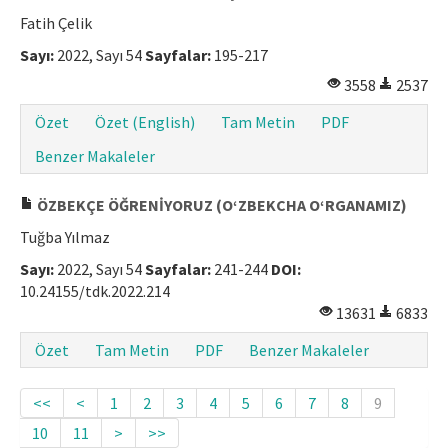
Fatih Çelik
Sayı:
2022, Sayı 54
Sayfalar:
195-217
3558
2537
Özet
Özet (English)
Tam Metin
PDF
Benzer Makaleler
ÖZBEKÇE ÖĞRENİYORUZ (OʻZBEKCHA OʻRGANAMIZ)
Tuğba Yılmaz
Sayı:
2022, Sayı 54
Sayfalar:
241-244
DOI:
10.24155/tdk.2022.214
13631
6833
Özet
Tam Metin
PDF
Benzer Makaleler
<<
<
1
2
3
4
5
6
7
8
9
10
11
>
>>