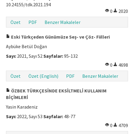
10.24155/tdk.2021.194
0
2020
Özet
PDF
Benzer Makaleler
Eski Türkçeden Günümüze Seş- ve Çöz- Fiilleri
Aybüke Betül Doğan
Sayı:
2021, Sayı 52
Sayfalar:
95-132
0
4698
Özet
Özet (English)
PDF
Benzer Makaleler
ÖZBEK TÜRKÇESİNDE EKSİLTMELİ KULLANIM
BİÇİMLERİ
Yasin Karadeniz
Sayı:
2022, Sayı 53
Sayfalar:
48-77
0
4709