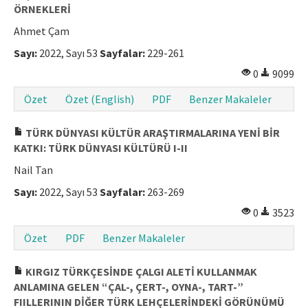
ÖRNEKLERİ
Ahmet Çam
Sayı:
2022, Sayı 53
Sayfalar:
229-261
0
9099
Özet
Özet (English)
PDF
Benzer Makaleler
TÜRK DÜNYASI KÜLTÜR ARAŞTIRMALARINA YENİ BİR
KATKI: TÜRK DÜNYASI KÜLTÜRÜ I-II
Nail Tan
Sayı:
2022, Sayı 53
Sayfalar:
263-269
0
3523
Özet
PDF
Benzer Makaleler
KIRGIZ TÜRKÇESİNDE ÇALGI ALETİ KULLANMAK
ANLAMINA GELEN “ÇAL-, ÇERT-, OYNA-, TART-”
FIILLERININ DİĞER TÜRK LEHÇELERİNDEKİ GÖRÜNÜMÜ