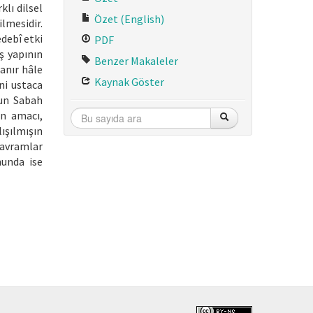
klı dilsel
Özet (English)
lmesidir.
edebî etki
PDF
ş yapının
Benzer Makaleler
anır hâle
Kaynak Göster
ni ustaca
nun Sabah
ın amacı,
ışılmışın
kavramlar
nunda ise