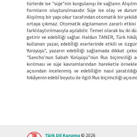
türlerde ise "süje"nin kurgulanışı ile sağlanır. Alışıl
formların oluşturulmasıdır. Süje ise olay ve duru
Alışılmış bir yapı okur tarafından otomatik bir şekild
ortaya çıkmaz. Otomatik algılamanın zararlı etkisi
farklılaştırılmasıyla aşılabilir. Temel olarak bu ik
getirir ve edebîliği sağlar. Haldun TANER, Türk hikâ
kullanan yazar, edebîliği eserlerinde etkili ve öz
Yürüyüşü", yazarın edebîliği sağlamada dikkat çekic
"Sancho'nun Sabah Yürüyüşü"nün Rus biçimciliği açıs
kırılması ve süje kavramlarından hareketle örnekle
açısından incelenmiş ve edebîliğin nasıl yaratıldı
hikâyenin edebî boyutu ile ilgili Rus biçimciliği açısı
Türk Dil Kurumu
© 2026