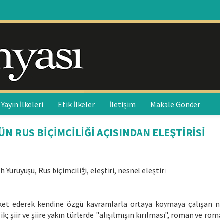
Yayın İlkeleri
Etik İlkeler
İletişim
Makale Gönder
RUS BİÇİMCİLİĞİ AÇISINDAN ELEŞTİRİSİ
rüyüşü, Rus biçimciliği, eleştiri, nesnel eleştiri
areket ederek kendine özgü kavramlarla ortaya koymaya çalışan n
k; şiir ve şiire yakın türlerde "alışılmışın kırılması", roman ve ro