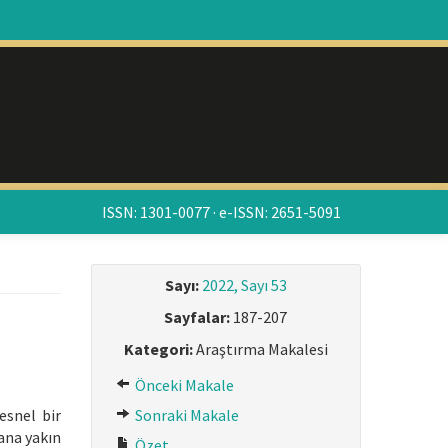
ISSN: 1301-0077 · e-ISSN: 2651-5091
Sayı:
2022, Sayı 53
Sayfalar:
187-207
Kategori:
Araştırma Makalesi
Önceki Makale
esnel bir
Sonraki Makale
mana yakın
Özet