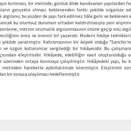
mışın kırılması; bir metinde, günlük dilde kanıksanan yapılardan far
mların gerçekte olması beklenenden farklı şekilde organize edi
e algılanır, bu yüzden de yapı fark edilmez hâle gelir ve beklenen 
 ancak bu olumsuz durumun ortadan kaldırılmasıyla yani alışılmı
i düzenleme, metnin otomatik algılanmasının önüne geçip onu algıl
yeciliğinin öncü ve önemli bir yazarıdır. Modern hikâye teknikleri
gün şekilde yaratmıştır. Kahramanının bir köpek olduğu "Sancho'
i ve özgün kullanımlar sergilediği bir hikâyesidir. Bu çalışman
ından eleştirisidir. Hikâyede, edebîliğin nasıl oluşturulduğu al
r üzerinden ortaya konmaya çalışılmıştır. Hikâyedeki yapı, bu 
ğı metinden hareketle aydınlatılmak istenmiştir. Eleştirinin so
ndan bir sonuca ulaşılması hedeflenmiştir.