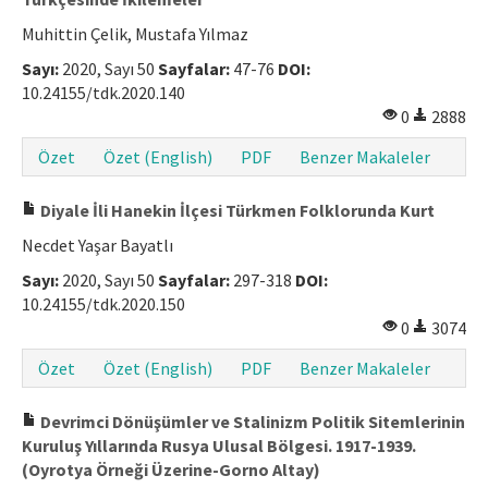
Muhittin Çelik, Mustafa Yılmaz
Sayı:
2020, Sayı 50
Sayfalar:
47-76
DOI:
10.24155/tdk.2020.140
0
2888
Özet
Özet (English)
PDF
Benzer Makaleler
Diyale İli Hanekin İlçesi Türkmen Folklorunda Kurt
Necdet Yaşar Bayatlı
Sayı:
2020, Sayı 50
Sayfalar:
297-318
DOI:
10.24155/tdk.2020.150
0
3074
Özet
Özet (English)
PDF
Benzer Makaleler
Devrimci Dönüşümler ve Stalinizm Politik Sitemlerinin
Kuruluş Yıllarında Rusya Ulusal Bölgesi. 1917-1939.
(Oyrotya Örneği Üzerine-Gorno Altay)