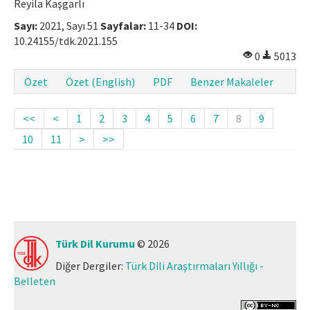
Reyila Kaşgarlı
Sayı:
2021, Sayı 51
Sayfalar:
11-34
DOI:
10.24155/tdk.2021.155
0
5013
Özet
Özet (English)
PDF
Benzer Makaleler
<<
<
1
2
3
4
5
6
7
8
9
10
11
>
>>
Türk Dil Kurumu
© 2026
Diğer Dergiler:
Türk Dili Araştırmaları Yıllığı -
Belleten