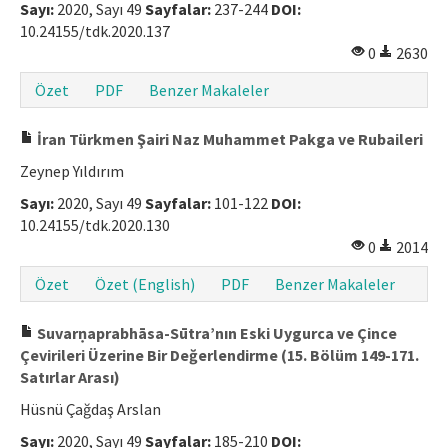
Sayı:
2020, Sayı 49
Sayfalar:
237-244
DOI:
Makale Gönder
10.24155/tdk.2020.137
0
2630
ISSN: 1301-0077 · e-ISSN: 2651-5091
Özet
PDF
Benzer Makaleler
İran Türkmen Şairi Naz Muhammet Pakga ve Rubaileri
Zeynep Yıldırım
Sayı:
2020, Sayı 49
Sayfalar:
101-122
DOI:
10.24155/tdk.2020.130
0
2014
Özet
Özet (English)
PDF
Benzer Makaleler
Suvarṇaprabhāsa-Sūtra’nın Eski Uygurca ve Çince
Çevirileri Üzerine Bir Değerlendirme (15. Bölüm 149-171.
Satırlar Arası)
Hüsnü Çağdaş Arslan
Sayı:
2020, Sayı 49
Sayfalar:
185-210
DOI: