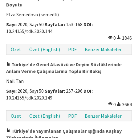
Boyutu
Elza Semedova (semedli)
Sayı:
2020, Sayı 50
Sayfalar:
153-168
DOI:
10.24155/tdk.2020.144
0
1846
Özet
Özet (English)
PDF
Benzer Makaleler
Türkiye’de Genel Atasözü ve Deyim Sözlüklerinde
Anlam Verme Çalışmalarına Toplu Bir Bakış
Nail Tan
Sayı:
2020, Sayı 50
Sayfalar:
257-296
DOI:
10.24155/tdk.2020.149
0
3664
Özet
Özet (English)
PDF
Benzer Makaleler
Türkiye’de Yayımlanan Çalışmalar Işığında Kaşkay
Türkçesinde İkilemeler