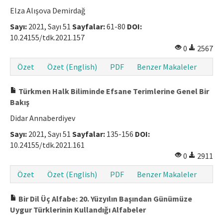
Elza Alışova Demirdağ
Sayı:
2021, Sayı 51
Sayfalar:
61-80
DOI:
10.24155/tdk.2021.157
0
2567
Özet
Özet (English)
PDF
Benzer Makaleler
Türkmen Halk Biliminde Efsane Terimlerine Genel Bir
Bakış
Didar Annaberdiyev
Sayı:
2021, Sayı 51
Sayfalar:
135-156
DOI:
10.24155/tdk.2021.161
0
2911
Özet
Özet (English)
PDF
Benzer Makaleler
Bir Dil Üç Alfabe: 20. Yüzyılın Başından Günümüze
Uygur Türklerinin Kullandığı Alfabeler