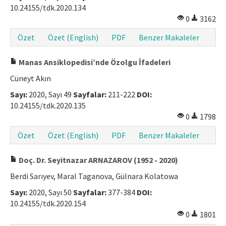
10.24155/tdk.2020.134
0
3162
Özet
Özet (English)
PDF
Benzer Makaleler
Manas Ansiklopedisi’nde Özolgu İfadeleri
Cüneyt Akın
Sayı:
2020, Sayı 49
Sayfalar:
211-222
DOI:
10.24155/tdk.2020.135
0
1798
Özet
Özet (English)
PDF
Benzer Makaleler
Doç. Dr. Seyitnazar ARNAZAROV (1952 - 2020)
Berdi Sarıyev, Maral Taganova, Gülnara Kolatowa
Sayı:
2020, Sayı 50
Sayfalar:
377-384
DOI:
10.24155/tdk.2020.154
0
1801