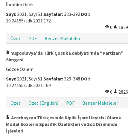
İbrahim Dilek
Sayı:
2021, Sayı 51
Sayfalar:
383-392
DOI:
10.24155/tdk.2021.172
0
1829
Özet
PDF
Benzer Makaleler
Yugoslavya’da Türk Çocuk Edebiyatı’nda “Partizan”
Simgesi
Gözde Özlem
Sayı:
2021, Sayı 51
Sayfalar:
329-348
DOI:
10.24155/tdk.2021.169
0
2826
Özet
Özet (English)
PDF
Benzer Makaleler
Azerbaycan Türkçesinde Kiplik İşaretleyicisi Olarak
Modal Sözlerin Spesifik Özellikleri ve Söz Diziminde
İşlevleri