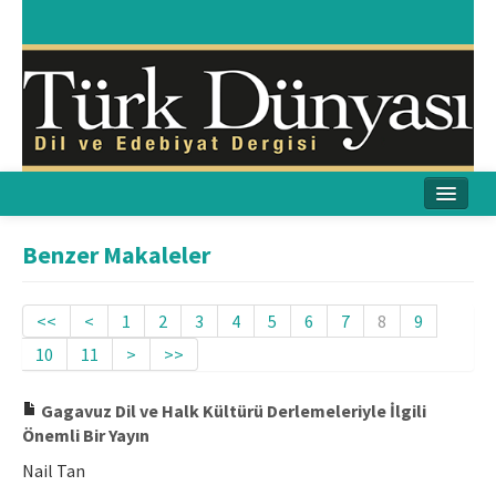
Ana Sayfa
Benzer Makaleler
Amaç & Kapsam
<<
<
1
2
3
4
5
6
7
8
9
Yayın Kurulu
10
11
>
>>
Yayın İlkeleri
Gagavuz Dil ve Halk Kültürü Derlemeleriyle İlgili
Etik İlkeler
Önemli Bir Yayın
Nail Tan
İletişim