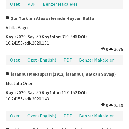
Özet
PDF
Benzer Makaleler
Şor Türkleri Atasözlerinde Hayvan Kültü
Atilla Bağcı
Sayı:
2020, Sayı 50
Sayfalar:
319-346
DOI:
10.24155/tdk.2020.151
0
3075
Özet
Özet (English)
PDF
Benzer Makaleler
İstanbul Mektupları (1912, İstanbul, Balkan Savaşı)
Mustafa Öner
Sayı:
2020, Sayı 50
Sayfalar:
117-152
DOI:
10.24155/tdk.2020.143
0
2519
Özet
Özet (English)
PDF
Benzer Makaleler