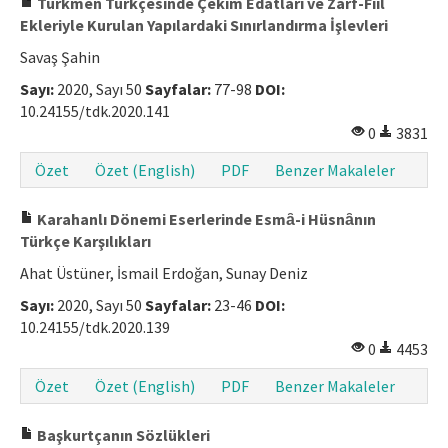
Türkmen Türkçesinde Çekim Edatları ve Zarf-Fiil
Ekleriyle Kurulan Yapılardaki Sınırlandırma İşlevleri
Savaş Şahin
Sayı:
2020, Sayı 50
Sayfalar:
77-98
DOI:
10.24155/tdk.2020.141
0
3831
Özet
Özet (English)
PDF
Benzer Makaleler
Karahanlı Dönemi Eserlerinde Esmȃ-i Hüsnȃnın
Türkçe Karşılıkları
Ahat Üstüner, İsmail Erdoğan, Sunay Deniz
Sayı:
2020, Sayı 50
Sayfalar:
23-46
DOI:
10.24155/tdk.2020.139
0
4453
Özet
Özet (English)
PDF
Benzer Makaleler
Başkurtçanın Sözlükleri