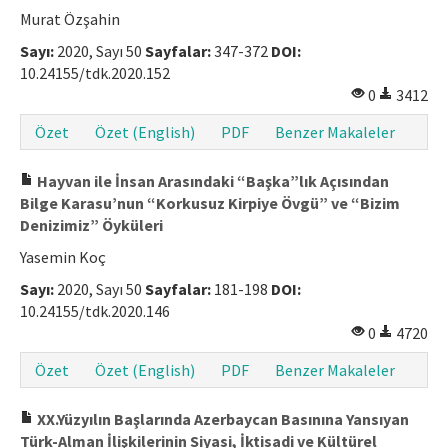
Murat Özşahin
Sayı:
2020, Sayı 50
Sayfalar:
347-372
DOI:
10.24155/tdk.2020.152
0
3412
Özet
Özet (English)
PDF
Benzer Makaleler
Hayvan ile İnsan Arasındaki “Başka”lık Açısından
Bilge Karasu’nun “Korkusuz Kirpiye Övgü” ve “Bizim
Denizimiz” Öyküleri
Yasemin Koç
Sayı:
2020, Sayı 50
Sayfalar:
181-198
DOI:
10.24155/tdk.2020.146
0
4720
Özet
Özet (English)
PDF
Benzer Makaleler
XX.Yüzyılın Başlarında Azerbaycan Basınına Yansıyan
Türk-Alman İlişkilerinin Siyasi, İktisadi ve Kültürel