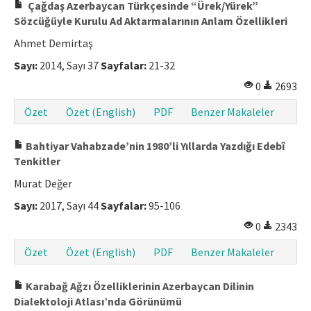
Çağdaş Azerbaycan Türkçesinde “Ürek/Yürek”
Makale Gönder
Sözcüğüyle Kurulu Ad Aktarmalarının Anlam Özellikleri
Ahmet Demirtaş
ISSN: 1301-0077 · e-ISSN: 2651-5091
Sayı:
2014, Sayı 37
Sayfalar:
21-32
0
2693
Özet
Özet (English)
PDF
Benzer Makaleler
Bahtiyar Vahabzade’nin 1980’li Yıllarda Yazdığı Edebî
Tenkitler
Murat Değer
Sayı:
2017, Sayı 44
Sayfalar:
95-106
0
2343
Özet
Özet (English)
PDF
Benzer Makaleler
Karabağ Ağzı Özelliklerinin Azerbaycan Dilinin
Dialektoloji Atlası’nda Görünümü