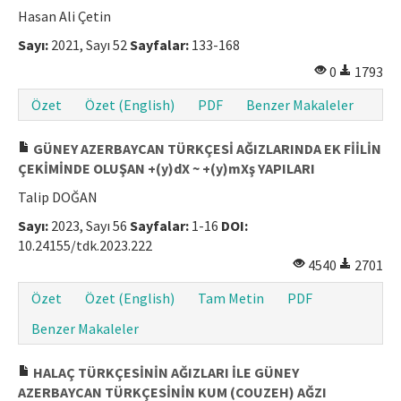
Hasan Ali Çetin
Sayı:
2021, Sayı 52
Sayfalar:
133-168
0
1793
Özet
Özet (English)
PDF
Benzer Makaleler
GÜNEY AZERBAYCAN TÜRKÇESİ AĞIZLARINDA EK FİİLİN
ÇEKİMİNDE OLUŞAN +(y)dX ~ +(y)mXş YAPILARI
Talip DOĞAN
Sayı:
2023, Sayı 56
Sayfalar:
1-16
DOI:
10.24155/tdk.2023.222
4540
2701
Özet
Özet (English)
Tam Metin
PDF
Benzer Makaleler
HALAÇ TÜRKÇESİNİN AĞIZLARI İLE GÜNEY
AZERBAYCAN TÜRKÇESİNİN KUM (COUZEH) AĞZI