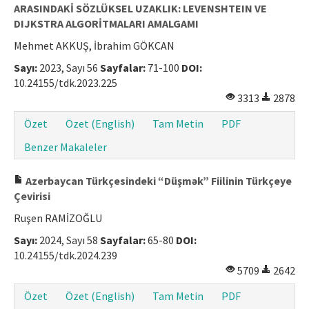
ARASINDAKİ SÖZLÜKSEL UZAKLIK: LEVENSHTEIN VE
DIJKSTRA ALGORİTMALARI AMALGAMI
Mehmet AKKUŞ, İbrahim GÖKCAN
Sayı:
2023, Sayı 56
Sayfalar:
71-100
DOI:
10.24155/tdk.2023.225
3313
2878
Özet
Özet (English)
Tam Metin
PDF
Benzer Makaleler
Azerbaycan Türkçesindeki “Düşmək” Fiilinin Türkçeye
Çevirisi
Ruşen RAMİZOĞLU
Sayı:
2024, Sayı 58
Sayfalar:
65-80
DOI:
10.24155/tdk.2024.239
5709
2642
Özet
Özet (English)
Tam Metin
PDF