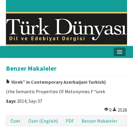
Ana Sayfa
Benzer Makaleler
Amaç & Kapsam
Yürek” in Contemporary Azerbaijani Turkish)
Yayın Kurulu
(the Semantic Properties Of Metonymies F “ürek
Sayı:
2014, Sayı 37
Yayın İlkeleri
0
2528
Etik İlkeler
Özet
Özet (English)
PDF
Benzer Makaleler
İletişim