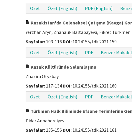
Özet
Özet (English)
PDF (English)
Benze
Kazakistan'da Geleneksel Çatışma (Kavga) Konu
Yerzhan Aryn, Zhanalik Baltabayeva, Fikret Türkmen
Sayfalar:
103-116
DOI:
10.24155/tdk.2021.159
Özet
Özet (English)
PDF
Benzer Makalel
Kazak Kültüründe Selamlaşma
Zhazira Otyzbay
Sayfalar:
117-134
DOI:
10.24155/tdk.2021.160
Özet
Özet (English)
PDF
Benzer Makalel
Türkmen Halk Biliminde Efsane Terimlerine Gene
Didar Annaberdiyev
Sayfalar:
135-156
DOI:
10.24155/tdk.2021.161