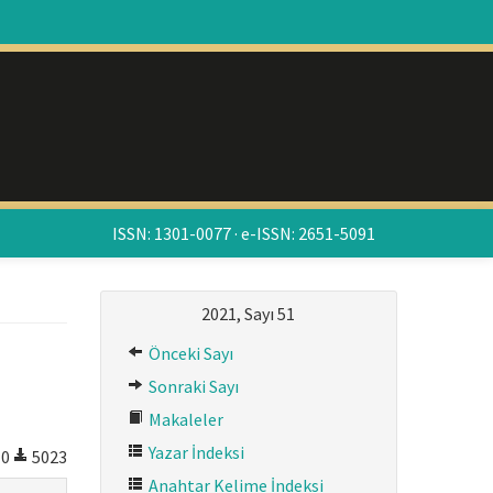
ISSN: 1301-0077 · e-ISSN: 2651-5091
2021, Sayı 51
Önceki Sayı
Sonraki Sayı
Makaleler
Yazar İndeksi
0
5023
Anahtar Kelime İndeksi