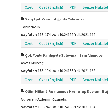
Özet
Özet (English)
PDF
Benzer Makalel
Xalq Epik Yaradıcılığında Təkrarlar
Tahir Nəsib
Sayfalar:
157-174
DOI:
10.24155/tdk.2021.162
Özet
Özet (English)
PDF
Benzer Makalel
Çok Yönlü Kimliğiyle Süleyman Sani Ahundov
Ayvaz Morkoç
Sayfalar:
175-194
DOI:
10.24155/tdk.2021.163
Özet
Özet (English)
PDF
Benzer Makalel
Ölüm Hükmü Romanında Kronotop Kavramı Bağl
Gülseren Özdemir Riganelis
Sayfalar:
195-242
DOI:
10.24155/tdk.2021.164