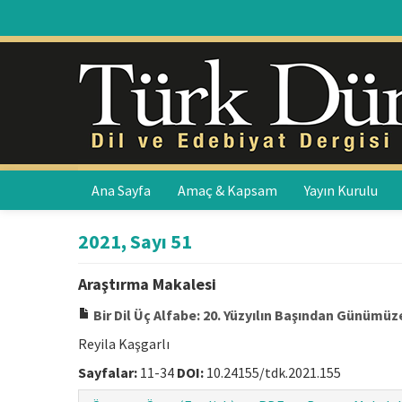
Ana Sayfa
Amaç & Kapsam
Yayın Kurulu
2021, Sayı 51
Araştırma Makalesi
Bir Dil Üç Alfabe: 20. Yüzyılın Başından Günümüz
Reyila Kaşgarlı
Sayfalar:
11-34
DOI:
10.24155/tdk.2021.155