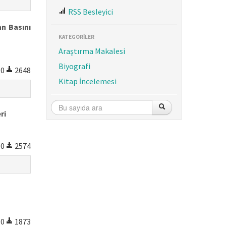
RSS Besleyici
an Basını
KATEGORİLER
Araştırma Makalesi
Biyografi
0
2648
Kitap İncelemesi
ri
0
2574
0
1873