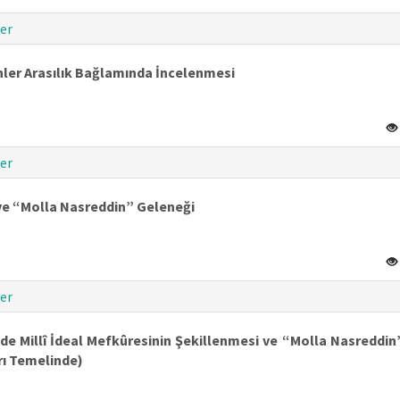
er
nler Arasılık Bağlamında İncelenmesi
er
 ve “Molla Nasreddin” Geleneği
er
 Millî İdeal Mefkûresinin Şekillenmesi ve “Molla Nasreddin”
ı Temelinde)