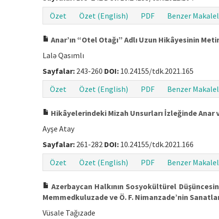
Özet
Özet (English)
PDF
Benzer Makalel
Anar’ın “Otel Otağı” Adlı Uzun Hikâyesinin Meti
Lalə Qasımlı
Sayfalar:
243-260
DOI:
10.24155/tdk.2021.165
Özet
Özet (English)
PDF
Benzer Makalel
Hikâyelerindeki Mizah Unsurları İzleğinde Anar
Ayşe Atay
Sayfalar:
261-282
DOI:
10.24155/tdk.2021.166
Özet
Özet (English)
PDF
Benzer Makalel
Azerbaycan Halkının Sosyokültürel Düşüncesinde
Memmedkuluzade ve Ö. F. Nimanzade’nin Sanatlar
Vüsale Tağızade