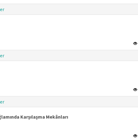
er
er
er
amında Karşılaşma Mekânları