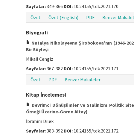
Sayfalar:
349-366
DOI:
10.24155/tdk.2021.170
Özet
Özet (English)
PDF
Benzer Makalel
Biyografi
Natalya Nikolayevna Şirobokova’nın (1946-2020) 
Bir Söyleşi
Mikail Cengiz
Sayfalar:
367-382
DOI:
10.24155/tdk.2021.171
Özet
PDF
Benzer Makaleler
Kitap İncelemesi
Devrimci Dönüşümler ve Stalinizm Politik Sitem
Örneği Üzerine-Gorno Altay)
İbrahim Dilek
Sayfalar:
383-392
DOI:
10.24155/tdk.2021.172