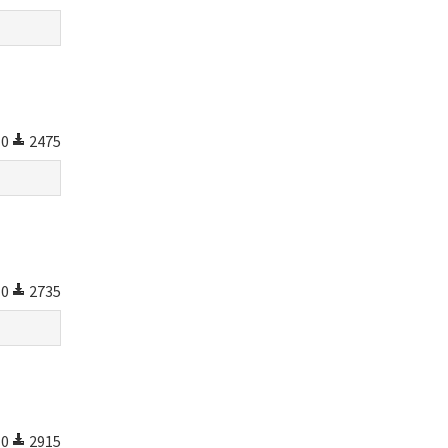
0
2475
0
2735
0
2915