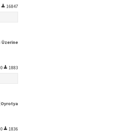
0
16847
i Üzerine
0
1883
 (Oyrotya
0
1836