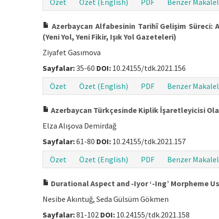
Özet
Özet (English)
PDF
Benzer Makalel
Azerbaycan Alfabesinin Tarihî Gelişim Süreci: 
(Yeni Yol, Yeni Fikir, Işık Yol Gazeteleri)
Ziyafet Gasımova
Sayfalar:
35-60
DOI:
10.24155/tdk.2021.156
Özet
Özet (English)
PDF
Benzer Makalel
Azerbaycan Türkçesinde Kiplik İşaretleyicisi Olar
Elza Alışova Demirdağ
Sayfalar:
61-80
DOI:
10.24155/tdk.2021.157
Özet
Özet (English)
PDF
Benzer Makalel
Durational Aspect and -Iyor ‘-Ing’ Morpheme Us
Nesibe Akıntuğ, Seda Gülsüm Gökmen
Sayfalar:
81-102
DOI:
10.24155/tdk.2021.158