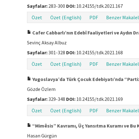
Sayfalar:
283-300
DOI:
10.24155/tdk.2021.167
Özet
Özet (English)
PDF
Benzer Makalel
Cafer Cabbarlı’nın Edebî Faaliyetleri ve Aydın D
Sevinç Aksay Albuz
Sayfalar:
301-328
DOI:
10.24155/tdk.2021.168
Özet
Özet (English)
PDF
Benzer Makalel
Yugoslavya’da Türk Çocuk Edebiyatı’nda “Part
Gözde Özlem
Sayfalar:
329-348
DOI:
10.24155/tdk.2021.169
Özet
Özet (English)
PDF
Benzer Makalel
“Mimêsis” Kavramı, Üç Yansıtma Kuramı ve Bu K
Hasan Gürgün