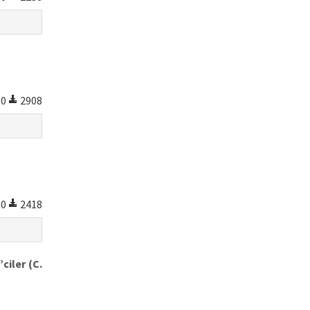
0
2908
0
2418
ciler (C.