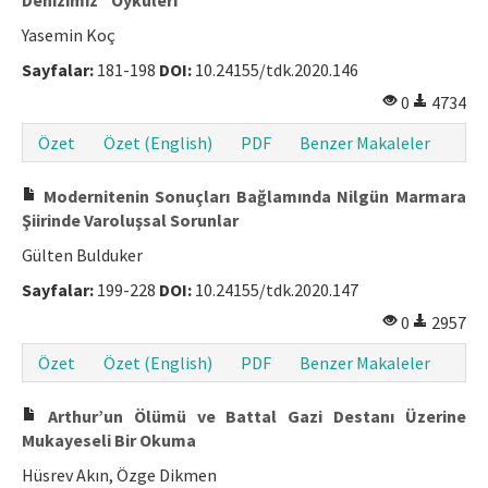
Yasemin Koç
Sayfalar:
181-198
DOI:
10.24155/tdk.2020.146
0
4734
Özet
Özet (English)
PDF
Benzer Makaleler
Modernitenin Sonuçları Bağlamında Nilgün Marmara
Şiirinde Varoluşsal Sorunlar
Gülten Bulduker
Sayfalar:
199-228
DOI:
10.24155/tdk.2020.147
0
2957
Özet
Özet (English)
PDF
Benzer Makaleler
Arthur’un Ölümü ve Battal Gazi Destanı Üzerine
Mukayeseli Bir Okuma
Hüsrev Akın, Özge Dikmen