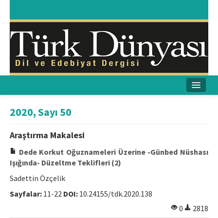
Ana Sayfa
2020, Sayı 50
Amaç & Kapsam
Araştırma Makalesi
Yayın Kurulu
Dede Korkut Oğuznameleri Üzerine -Günbed Nüshası
Işığında- Düzeltme Teklifleri (2)
Yayın İlkeleri
Sadettin Özçelik
Etik İlkeler
Sayfalar:
11-22
DOI:
10.24155/tdk.2020.138
0
2818
İletişim