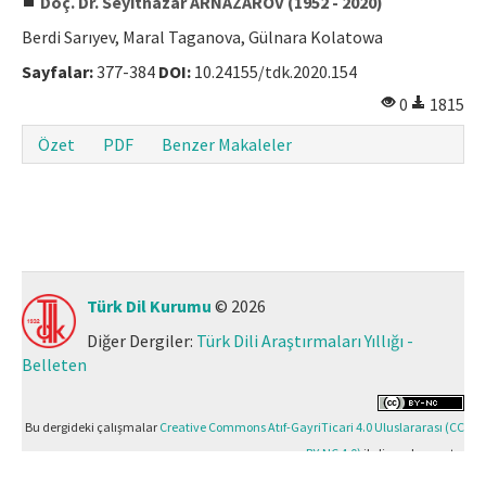
Doç. Dr. Seyitnazar ARNAZAROV (1952 - 2020)
Berdi Sarıyev, Maral Taganova, Gülnara Kolatowa
Sayfalar:
377-384
DOI:
10.24155/tdk.2020.154
0
1815
Özet
PDF
Benzer Makaleler
Türk Dil Kurumu
© 2026
Diğer Dergiler:
Türk Dili Araştırmaları Yıllığı -
Belleten
Bu dergideki çalışmalar
Creative Commons Atıf-GayriTicari 4.0 Uluslararası (CC
BY-NC 4.0)
ile lisanslanmıştır.