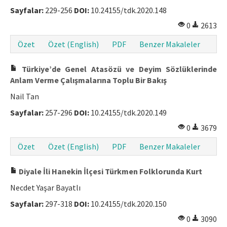
Sayfalar:
229-256
DOI:
10.24155/tdk.2020.148
0
2613
Özet
Özet (English)
PDF
Benzer Makaleler
Türkiye’de Genel Atasözü ve Deyim Sözlüklerinde
Anlam Verme Çalışmalarına Toplu Bir Bakış
Nail Tan
Sayfalar:
257-296
DOI:
10.24155/tdk.2020.149
0
3679
Özet
Özet (English)
PDF
Benzer Makaleler
Diyale İli Hanekin İlçesi Türkmen Folklorunda Kurt
Necdet Yaşar Bayatlı
Sayfalar:
297-318
DOI:
10.24155/tdk.2020.150
0
3090