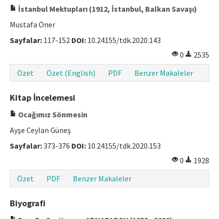
İstanbul Mektupları (1912, İstanbul, Balkan Savaşı)
Mustafa Öner
Sayfalar:
117-152
DOI:
10.24155/tdk.2020.143
0
2535
Özet
Özet (English)
PDF
Benzer Makaleler
Kitap İncelemesi
Ocağımız Sönmesin
Ayşe Ceylan Güneş
Sayfalar:
373-376
DOI:
10.24155/tdk.2020.153
0
1928
Özet
PDF
Benzer Makaleler
Biyografi