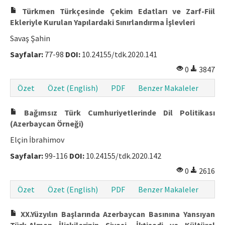
Türkmen Türkçesinde Çekim Edatları ve Zarf-Fiil
Ekleriyle Kurulan Yapılardaki Sınırlandırma İşlevleri
Savaş Şahin
Sayfalar:
77-98
DOI:
10.24155/tdk.2020.141
0
3847
Özet
Özet (English)
PDF
Benzer Makaleler
Bağımsız Türk Cumhuriyetlerinde Dil Politikası
(Azerbaycan Örneği)
Elçin İbrahimov
Sayfalar:
99-116
DOI:
10.24155/tdk.2020.142
0
2616
Özet
Özet (English)
PDF
Benzer Makaleler
XX.Yüzyılın Başlarında Azerbaycan Basınına Yansıyan
Türk-Alman İlişkilerinin Siyasi, İktisadi ve Kültürel