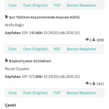
Özet
Özet (English)
PDF
Benzer Makaleler
Şor Türkleri Atasözlerinde Hayvan Kültü
Atilla Bağcı
Sayfalar:
319-346
DOI:
10.24155/tdk.2020.151
0
3090
Özet
Özet (English)
PDF
Benzer Makaleler
Başkurtçanın Sözlükleri
Murat Özşahin
Sayfalar:
347-372
DOI:
10.24155/tdk.2020.152
0
3431
Özet
Özet (English)
PDF
Benzer Makaleler
Çeviri