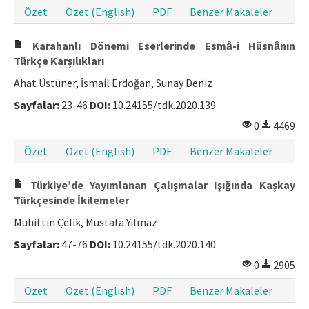
Özet
Özet (English)
PDF
Benzer Makaleler
Makale Gönder
Karahanlı Dönemi Eserlerinde Esmȃ-i Hüsnȃnın
ISSN: 1301-0077 · e-ISSN: 2651-5091
Türkçe Karşılıkları
Ahat Üstüner, İsmail Erdoğan, Sunay Deniz
Sayfalar:
23-46
DOI:
10.24155/tdk.2020.139
0
4469
Özet
Özet (English)
PDF
Benzer Makaleler
Türkiye’de Yayımlanan Çalışmalar Işığında Kaşkay
Türkçesinde İkilemeler
Muhittin Çelik, Mustafa Yılmaz
Sayfalar:
47-76
DOI:
10.24155/tdk.2020.140
0
2905
Özet
Özet (English)
PDF
Benzer Makaleler