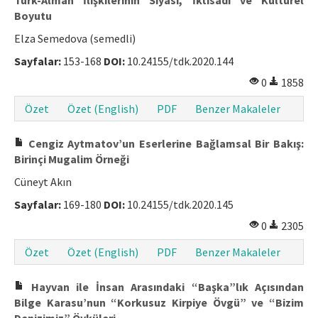
Boyutu
Elza Semedova (semedli)
Sayfalar:
153-168
DOI:
10.24155/tdk.2020.144
0
1858
Özet
Özet (English)
PDF
Benzer Makaleler
Cengiz Aytmatov’un Eserlerine Bağlamsal Bir Bakış:
Birinçi Mugalim Örneği
Cüneyt Akın
Sayfalar:
169-180
DOI:
10.24155/tdk.2020.145
0
2305
Özet
Özet (English)
PDF
Benzer Makaleler
Hayvan ile İnsan Arasındaki “Başka”lık Açısından
Bilge Karasu’nun “Korkusuz Kirpiye Övgü” ve “Bizim
Denizimiz” Öyküleri