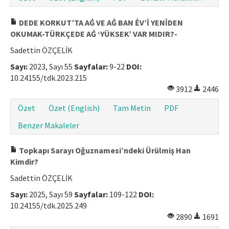
DEDE KORKUT’TA AĠ VE AĠ BAN ĖV’İ YENİDEN
OKUMAK-TÜRKÇEDE AĠ ‘YÜKSEK’ VAR MIDIR?-
Sadettin ÖZÇELİK
Sayı:
2023, Sayı 55
Sayfalar:
9-22
DOI:
10.24155/tdk.2023.215
3912
2446
Özet
Özet (English)
Tam Metin
PDF
Benzer Makaleler
Topkapı Sarayı Oğuznamesi’ndeki Ürülmiş Han
Kimdir?
Sadettin ÖZÇELİK
Sayı:
2025, Sayı 59
Sayfalar:
109-122
DOI:
10.24155/tdk.2025.249
2890
1691