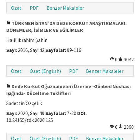
Özet
PDF
Benzer Makaleler
TÜRKMENİSTAN’DA DEDE KORKUT ARAŞTIRMALARI:
DÖNEMLER, İSİMLER VE EĞİLİMLER
Halil İbrahim Şahin
Sayı:
2016, Sayı 42
Sayfalar:
99-116
0
3042
Özet
Özet (English)
PDF
Benzer Makaleler
Dede Korkut Oğuznameleri Üzerine -Günbed Nüshası
Işığında- Düzeltme Teklifleri
Sadettin Özçelik
Sayı:
2020, Sayı 49
Sayfalar:
7-20
DOI:
10.24155/tdk.2020.125
0
2360
Özet
Özet (English)
PDF
Benzer Makaleler