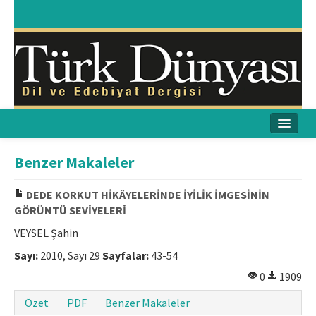
Ana Sayfa
Benzer Makaleler
Amaç & Kapsam
DEDE KORKUT HİKÂYELERİNDE İYİLİK İMGESİNİN
GÖRÜNTÜ SEVİYELERİ
Yayın Kurulu
VEYSEL Şahin
Yayın İlkeleri
Sayı:
2010, Sayı 29
Sayfalar:
43-54
Etik İlkeler
0
1909
Özet
PDF
Benzer Makaleler
İletişim