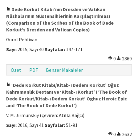
Makale Gönder
Dede Korkut Kitabı’nın Dresden ve Vatikan
Nüshalarının Müstensihlerinin Karşılaştırılması
(Comparison of the Scribes of the Book of Dede
ISSN: 1301-0077 · e-ISSN: 2651-5091
Korkut’s Dresden and Vatican Copies)
Gürol Pehlivan
Sayı:
2015, Sayı 40
Sayfalar:
147-171
0
2869
Özet
PDF
Benzer Makaleler
‘Dede Korkut Kitabı/Kitab-ı Dedem Korkut’ Oğuz
Kahramanlık Destanı ve ‘Kitab-ı Korkut’ (‘The Book of
Dede Korkut/Kitab-ı Dedem Korkut’ Oghuz Heroic Epic
and ‘The Book of Dede Korkut’)
V. M. Jırmunskıy (çeviren: Atilla Bağcı)
Sayı:
2016, Sayı 41
Sayfalar:
51-91
0
2632