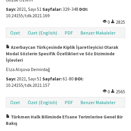
Sayı:
2021, Sayı 51
Sayfalar:
329-348
DOI:
10.24155/tdk.2021.169
0
2825
Özet
Özet (English)
PDF
Benzer Makaleler
Azerbaycan Türkçesinde Kiplik İşaretleyicisi Olarak
Modal Sözlerin Spesifik Özellikleri ve Söz Diziminde
İşlevleri
Elza Alışova Demirdağ
Sayı:
2021, Sayı 51
Sayfalar:
61-80
DOI:
10.24155/tdk.2021.157
0
2565
Özet
Özet (English)
PDF
Benzer Makaleler
Türkmen Halk Biliminde Efsane Terimlerine Genel Bir
Bakış