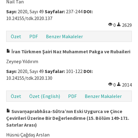
Nail Tan
Sayı:
2020, Sayı 49
Sayfalar:
237-244
DOI:
10.24155/tdk.2020.137
0
2629
Özet
PDF
Benzer Makaleler
İran Türkmen Şairi Naz Muhammet Pakga ve Rubaileri
Zeynep Yıldırım
Sayı:
2020, Sayı 49
Sayfalar:
101-122
DOI:
10.24155/tdk.2020.130
0
2014
Özet
Özet (English)
PDF
Benzer Makaleler
Suvarṇaprabhāsa-Sūtra’nın Eski Uygurca ve Çince
Çevirileri Üzerine Bir Değerlendirme (15. Bölüm 149-171.
Satırlar Arası)
Hüsnü Çağdaş Arslan