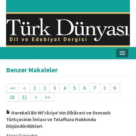
Ana Sayfa
Benzer Makaleler
Amaç & Kapsam
<<
<
1
2
3
4
5
6
7
8
9
Yayın Kurulu
10
11
>
>>
Yayın İlkeleri
Harekeli Bir Mi'râciye’nin Dîbâcesi ve Osmanlı
Etik İlkeler
Türkçesinin İmlası ve Telaffuzu Hakkında
Düşündürdükleri
İletişim
Alper Günaydın