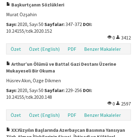
Başkurtçanın Sözlükleri
Murat Özşahin
Sayı:
2020, Sayı 50
Sayfalar:
347-372
DOI:
10.24155/tdk.2020.152
0
3412
Özet
Özet (English)
PDF
Benzer Makaleler
Arthur’un Ölümü ve Battal Gazi Destanı Üzerine
Mukayeseli Bir Okuma
Hüsrev Akın, Özge Dikmen
Sayı:
2020, Sayı 50
Sayfalar:
229-256
DOI:
10.24155/tdk.2020.148
0
2597
Özet
Özet (English)
PDF
Benzer Makaleler
XX.Yüzyılın Başlarında Azerbaycan Basınına Yansıyan
Türk-Alman İlişkilerinin Siyasi, İktisadi ve Kültürel