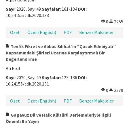
Makale Gönder
Sayı:
2020, Sayı 49
Sayfalar:
161-184
DOI:
10.24155/tdk.2020.133
0
2255
ISSN: 1301-0077 · e-ISSN: 2651-5091
Özet
Özet (English)
PDF
Benzer Makaleler
Tevfik Fikret ve Abbas Sıhhat’in “Çocuk Edebiyatı”
Kapsamındaki Şiirleri Üzerine Karşılaştırmalı Bir
Değerlendirme
Ali Erol
Sayı:
2020, Sayı 49
Sayfalar:
123-136
DOI:
10.24155/tdk.2020.131
0
2379
Özet
Özet (English)
PDF
Benzer Makaleler
Gagavuz Dil ve Halk Kültürü Derlemeleriyle İlgili
Önemli Bir Yayın