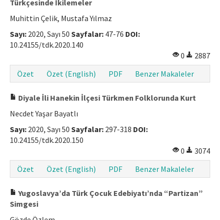
Türkçesinde İkilemeler
Muhittin Çelik, Mustafa Yılmaz
Sayı:
2020, Sayı 50
Sayfalar:
47-76
DOI:
10.24155/tdk.2020.140
0
2887
Özet
Özet (English)
PDF
Benzer Makaleler
Diyale İli Hanekin İlçesi Türkmen Folklorunda Kurt
Necdet Yaşar Bayatlı
Sayı:
2020, Sayı 50
Sayfalar:
297-318
DOI:
10.24155/tdk.2020.150
0
3074
Özet
Özet (English)
PDF
Benzer Makaleler
Yugoslavya’da Türk Çocuk Edebiyatı’nda “Partizan”
Simgesi
Gözde Özlem