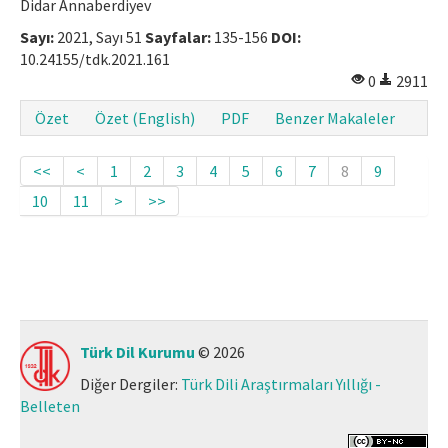
Didar Annaberdiyev
Sayı:
2021, Sayı 51
Sayfalar:
135-156
DOI:
10.24155/tdk.2021.161
0
2911
Özet
Özet (English)
PDF
Benzer Makaleler
<<
<
1
2
3
4
5
6
7
8
9
10
11
>
>>
Türk Dil Kurumu
© 2026
Diğer Dergiler:
Türk Dili Araştırmaları Yıllığı -
Belleten