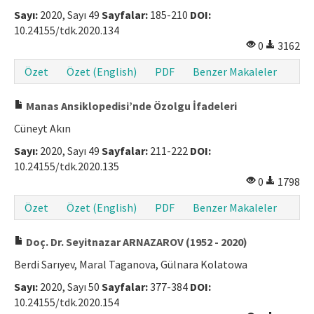
Sayı:
2020, Sayı 49
Sayfalar:
185-210
DOI:
10.24155/tdk.2020.134
0
3162
Özet
Özet (English)
PDF
Benzer Makaleler
Manas Ansiklopedisi’nde Özolgu İfadeleri
Cüneyt Akın
Sayı:
2020, Sayı 49
Sayfalar:
211-222
DOI:
10.24155/tdk.2020.135
0
1798
Özet
Özet (English)
PDF
Benzer Makaleler
Doç. Dr. Seyitnazar ARNAZAROV (1952 - 2020)
Berdi Sarıyev, Maral Taganova, Gülnara Kolatowa
Sayı:
2020, Sayı 50
Sayfalar:
377-384
DOI:
10.24155/tdk.2020.154