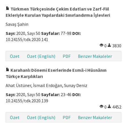
Türkmen Türkçesinde Çekim Edatları ve Zarf-Fiil
Ekleriyle Kurulan Yapılardaki Sınırlandırma İşlevleri
Savaş Şahin
Sayı:
2020, Sayı 50
Sayfalar:
77-98
DOI:
10.24155/tdk.2020.141
0
3830
Özet
Özet (English)
PDF
Benzer Makaleler
Karahanlı Dönemi Eserlerinde Esmȃ-i Hüsnȃnın
Türkçe Karşılıkları
Ahat Üstüner, İsmail Erdoğan, Sunay Deniz
Sayı:
2020, Sayı 50
Sayfalar:
23-46
DOI:
10.24155/tdk.2020.139
0
4452
Özet
Özet (English)
PDF
Benzer Makaleler