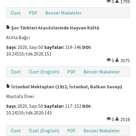
0
1799
Özet
PDF
Benzer Makaleler
Şor Türkleri Atasözlerinde Hayvan Kültü
Atilla Bağcı
Sayı:
2020, Sayı 50
Sayfalar:
319-346
DOI:
10.24155/tdk.2020.151
0
3075
Özet
Özet (English)
PDF
Benzer Makaleler
İstanbul Mektupları (1912, İstanbul, Balkan Savaşı)
Mustafa Öner
Sayı:
2020, Sayı 50
Sayfalar:
117-152
DOI:
10.24155/tdk.2020.143
0
2518
Özet
Özet (English)
PDF
Benzer Makaleler