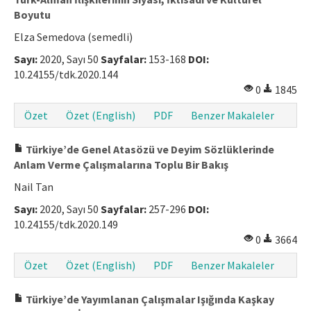
Boyutu
Elza Semedova (semedli)
Sayı:
2020, Sayı 50
Sayfalar:
153-168
DOI:
10.24155/tdk.2020.144
0
1845
Özet
Özet (English)
PDF
Benzer Makaleler
Türkiye’de Genel Atasözü ve Deyim Sözlüklerinde
Anlam Verme Çalışmalarına Toplu Bir Bakış
Nail Tan
Sayı:
2020, Sayı 50
Sayfalar:
257-296
DOI:
10.24155/tdk.2020.149
0
3664
Özet
Özet (English)
PDF
Benzer Makaleler
Türkiye’de Yayımlanan Çalışmalar Işığında Kaşkay