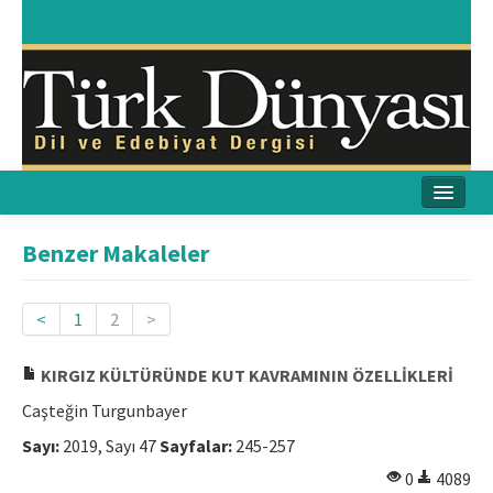
Ana Sayfa
Benzer Makaleler
Amaç & Kapsam
<
1
2
>
Yayın Kurulu
KIRGIZ KÜLTÜRÜNDE KUT KAVRAMININ ÖZELLİKLERİ
Yayın İlkeleri
Caşteğin Turgunbayer
Etik İlkeler
Sayı:
2019, Sayı 47
Sayfalar:
245-257
İletişim
0
4089