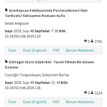
Azerbaycan Edebiyatında Postmodernist-Yeni
Tarihselci Yaklaşımın Romanı: Kafa
Sedat Adıgüzel
Sayı:
2019, Sayı 48
Sayfalar:
7-26
DOI:
10.24155/tdk.2019.110
0
2765
Özet
Özet (English)
PDF
Benzer Makaleler
Kültegin Yazıtı’ndaki Bér- Tasvir Fiilinin Bir Anlamı
Üzerine
Caşteğin Turgunbayer, Süleyman Barlas
Sayı:
2020, Sayı 49
Sayfalar:
21-34
DOI:
10.24155/tdk.2020.126
0
2224
Özet
Özet (English)
PDF
Benzer Makaleler