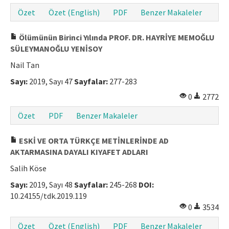
Özet
Özet (English)
PDF
Benzer Makaleler
Makale Gönder
Ölümünün Birinci Yılında PROF. DR. HAYRİYE MEMOĞLU
ISSN: 1301-0077 · e-ISSN: 2651-5091
SÜLEYMANOĞLU YENİSOY
Nail Tan
Sayı:
2019, Sayı 47
Sayfalar:
277-283
0
2772
Özet
PDF
Benzer Makaleler
ESKİ VE ORTA TÜRKÇE METİNLERİNDE AD
AKTARMASINA DAYALI KIYAFET ADLARI
Salih Köse
Sayı:
2019, Sayı 48
Sayfalar:
245-268
DOI:
10.24155/tdk.2019.119
0
3534
Özet
Özet (English)
PDF
Benzer Makaleler