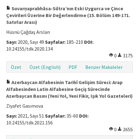
Suvarṇaprabhāsa-Sūtra’nın Eski Uygurca ve Çince
Çevirileri Üzerine Bir Değerlendirme (15. Bölüm 149-171.
Satırlar Arası)
Hüsnü Çağdaş Arslan
Sayı:
2020, Sayı 49
Sayfalar:
185-210
DOI:
10.24155/tdk.2020.134
0
3175
Özet
Özet (English)
PDF
Benzer Makaleler
Azerbaycan Alfabesinin Tarihî Gelişim Süreci: Arap
Alfabesinden Latin Alfabesine Geçiş Sürecinde
Azerbaycan Basını (Yeni Yol, Yeni Fikir, Işık Yol Gazeteleri)
Ziyafet Gasımova
Sayı:
2021, Sayı 51
Sayfalar:
35-60
DOI:
10.24155/tdk.2021.156
0
2655