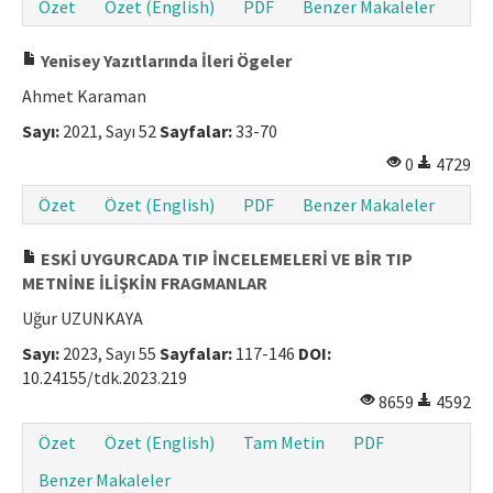
Özet
Özet (English)
PDF
Benzer Makaleler
Yenisey Yazıtlarında İleri Ögeler
Ahmet Karaman
Sayı:
2021, Sayı 52
Sayfalar:
33-70
0
4729
Özet
Özet (English)
PDF
Benzer Makaleler
ESKİ UYGURCADA TIP İNCELEMELERİ VE BİR TIP
METNİNE İLİŞKİN FRAGMANLAR
Uğur UZUNKAYA
Sayı:
2023, Sayı 55
Sayfalar:
117-146
DOI:
10.24155/tdk.2023.219
8659
4592
Özet
Özet (English)
Tam Metin
PDF
Benzer Makaleler