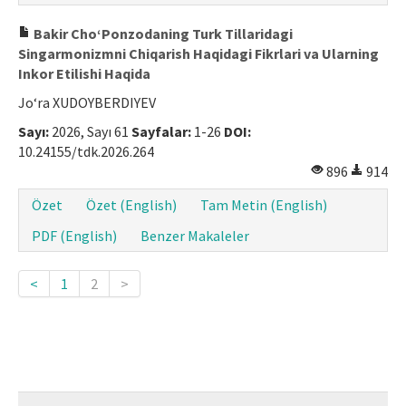
Bakir Cho‘Ponzodaning Turk Tillaridagi
Singarmonizmni Chiqarish Haqidagi Fikrlari va Ularning
Inkor Etilishi Haqida
Jo‘ra XUDOYBERDIYEV
Sayı:
2026, Sayı 61
Sayfalar:
1-26
DOI:
10.24155/tdk.2026.264
896
914
Özet
Özet (English)
Tam Metin (English)
PDF (English)
Benzer Makaleler
<
1
2
>