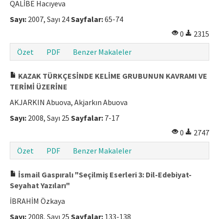
QALİBE Hacıyeva
Sayı:
2007, Sayı 24
Sayfalar:
65-74
0
2315
Özet
PDF
Benzer Makaleler
KAZAK TÜRKÇESİNDE KELİME GRUBUNUN KAVRAMI VE
TERİMİ ÜZERİNE
AKJARKIN Abuova, Akjarkın Abuova
Sayı:
2008, Sayı 25
Sayfalar:
7-17
0
2747
Özet
PDF
Benzer Makaleler
İsmail Gaspıralı "Seçilmiş Eserleri 3: Dil-Edebiyat-
Seyahat Yazıları"
İBRAHİM Özkaya
Sayı:
2008, Sayı 25
Sayfalar:
133-138