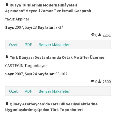
Rusya Türklerinin Modern Hikâyeleri
Açısından“Meyve-i Zaman” ve İsmail Gaspıralı
Yavuz Akpınar
Sayı:
2007, Sayı 23
Sayfalar:
7-37
0
2261
Özet
PDF
Benzer Makaleler
Türk Dünyası Destanlarında Ortak Motifler Üzerine
CAŞTEĞİN Turgunbayer
Sayı:
2007, Sayı 24
Sayfalar:
93-102
0
2600
Özet
PDF
Benzer Makaleler
Qüney Azerbaycan’da Fars Dili ve Diyalektlerine
Uygunlaşdırılmış Qedım Türk Toponimleri