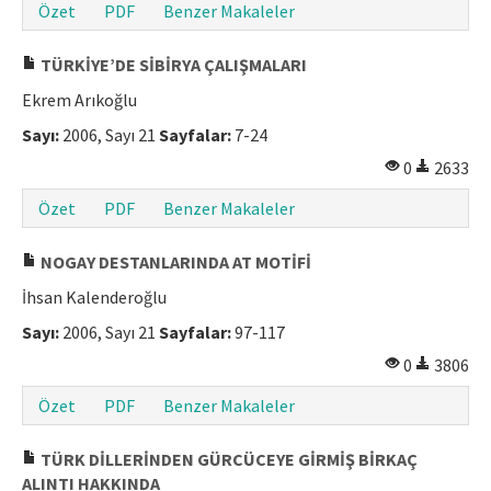
Özet
PDF
Benzer Makaleler
TÜRKİYE’DE SİBİRYA ÇALIŞMALARI
Ekrem Arıkoğlu
Sayı:
2006, Sayı 21
Sayfalar:
7-24
0
2633
Özet
PDF
Benzer Makaleler
NOGAY DESTANLARINDA AT MOTİFİ
İhsan Kalenderoğlu
Sayı:
2006, Sayı 21
Sayfalar:
97-117
0
3806
Özet
PDF
Benzer Makaleler
TÜRK DİLLERİNDEN GÜRCÜCEYE GİRMİŞ BİRKAÇ
ALINTI HAKKINDA