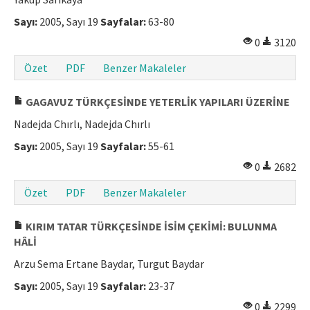
Makale Gönder
Sayı:
2005, Sayı 19
Sayfalar:
63-80
0
3120
ISSN: 1301-0077 · e-ISSN: 2651-5091
Özet
PDF
Benzer Makaleler
GAGAVUZ TÜRKÇESİNDE YETERLİK YAPILARI ÜZERİNE
Nadejda Chırlı, Nadejda Chırlı
Sayı:
2005, Sayı 19
Sayfalar:
55-61
0
2682
Özet
PDF
Benzer Makaleler
KIRIM TATAR TÜRKÇESİNDE İSİM ÇEKİMİ: BULUNMA
HÂLİ
Arzu Sema Ertane Baydar, Turgut Baydar
Sayı:
2005, Sayı 19
Sayfalar:
23-37
0
2299