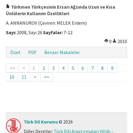
Türkmen Türkçesinin Ersarı Ağzında Uzun ve Kısa
Ünlülerin Kullanım Özellikleri
A. ANNANUROV (Çeviren: MELEK Erdem)
Sayı:
2008, Sayı 26
Sayfalar:
7-12
0
2010
Özet
PDF
Benzer Makaleler
<<
<
1
2
3
4
5
6
7
8
9
10
11
>
>>
Türk Dil Kurumu
© 2026
Diğer Dergiler:
Türk Dili Araştırmaları Yıllığı -