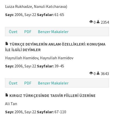
Luiza Rukhadze, Nanuli Katcharava)
Sayı:
2006, Sayı 22
Sayfalar:
61-65
0
2354
Özet
PDF
Benzer Makaleler
TÜRKÇE DEYİMLERİN ANLAM ÖZELLİKLERİ: KONUŞMA
İLE İLGİLİ DEYİMLER
Hayrullah Hamidov, Hayrullah Hamidov
Sayı:
2006, Sayı 22
Sayfalar:
39-45
0
3643
Özet
PDF
Benzer Makaleler
KIRGIZ TÜRKÇESİNDE TASVİR FİİLLERİ ÜZERİNE
Ali Tan
Sayı:
2006, Sayı 22
Sayfalar:
67-110