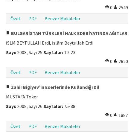
0
2549
Özet
PDF
Benzer Makaleler
BULGARİSTAN TÜRKLERİ HALK EDEBİYATINDA AĞITLAR
İSLM BEYTULLAH Erdi, İslâm Beytullah Erdi
Sayı:
2008, Sayı 25
Sayfalar:
19-23
0
2620
Özet
PDF
Benzer Makaleler
Zahir Bigiyev’in Eserlerinde Kullandığı Dil
MUSTAFA Toker
Sayı:
2008, Sayı 26
Sayfalar:
75-88
0
1887
Özet
PDF
Benzer Makaleler