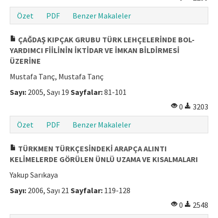
Özet
PDF
Benzer Makaleler
ÇAĞDAŞ KIPÇAK GRUBU TÜRK LEHÇELERİNDE BOL-
YARDIMCI FİİLİNİN İKTİDAR VE İMKAN BİLDİRMESİ
ÜZERİNE
Mustafa Tanç, Mustafa Tanç
Sayı:
2005, Sayı 19
Sayfalar:
81-101
0
3203
Özet
PDF
Benzer Makaleler
TÜRKMEN TÜRKÇESİNDEKİ ARAPÇA ALINTI
KELİMELERDE GÖRÜLEN ÜNLÜ UZAMA VE KISALMALARI
Yakup Sarıkaya
Sayı:
2006, Sayı 21
Sayfalar:
119-128
0
2548