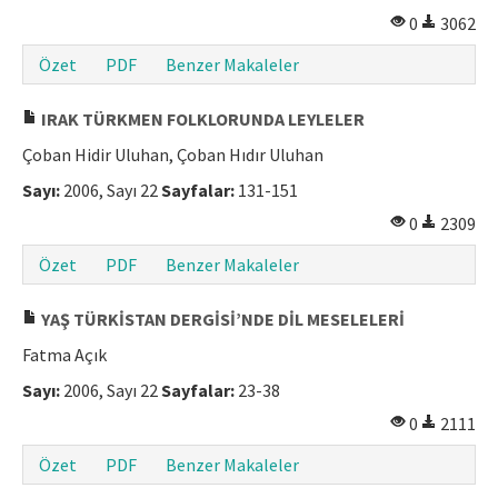
0
3062
Özet
PDF
Benzer Makaleler
IRAK TÜRKMEN FOLKLORUNDA LEYLELER
Çoban Hidir Uluhan, Çoban Hıdır Uluhan
Sayı:
2006, Sayı 22
Sayfalar:
131-151
0
2309
Özet
PDF
Benzer Makaleler
YAŞ TÜRKİSTAN DERGİSİ’NDE DİL MESELELERİ
Fatma Açık
Sayı:
2006, Sayı 22
Sayfalar:
23-38
0
2111
Özet
PDF
Benzer Makaleler