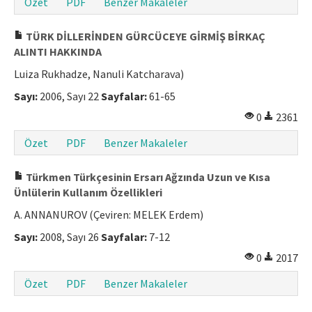
Özet
PDF
Benzer Makaleler
Makale Gönder
TÜRK DİLLERİNDEN GÜRCÜCEYE GİRMİŞ BİRKAÇ
ALINTI HAKKINDA
ISSN: 1301-0077 · e-ISSN: 2651-5091
Luiza Rukhadze, Nanuli Katcharava)
Sayı:
2006, Sayı 22
Sayfalar:
61-65
0
2361
Özet
PDF
Benzer Makaleler
Türkmen Türkçesinin Ersarı Ağzında Uzun ve Kısa
Ünlülerin Kullanım Özellikleri
A. ANNANUROV (Çeviren: MELEK Erdem)
Sayı:
2008, Sayı 26
Sayfalar:
7-12
0
2017
Özet
PDF
Benzer Makaleler