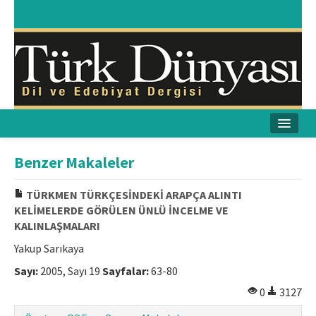
Ana Sayfa
Benzer Makaleler
Amaç & Kapsam
TÜRKMEN TÜRKÇESİNDEKİ ARAPÇA ALINTI
KELİMELERDE GÖRÜLEN ÜNLÜ İNCELME VE
Yayın Kurulu
KALINLAŞMALARI
Yayın İlkeleri
Yakup Sarıkaya
Sayı:
2005, Sayı 19
Sayfalar:
63-80
Etik İlkeler
0
3127
İletişim