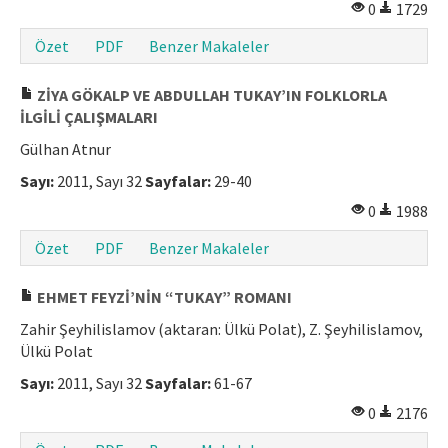
0
1729
Özet
PDF
Benzer Makaleler
ZİYA GÖKALP VE ABDULLAH TUKAY’IN FOLKLORLA
İLGİLİ ÇALIŞMALARI
Gülhan Atnur
Sayı:
2011, Sayı 32
Sayfalar:
29-40
0
1988
Özet
PDF
Benzer Makaleler
EHMET FEYZİ’NİN “TUKAY” ROMANI
Zahir Şeyhilislamov (aktaran: Ülkü Polat), Z. Şeyhilislamov,
Ülkü Polat
Sayı:
2011, Sayı 32
Sayfalar:
61-67
0
2176