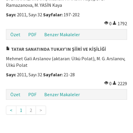
Ramazanova, M. YASİN Kaya
Sayı:
2011, Sayı 32
Sayfalar:
197-202
0
1792
Özet
PDF
Benzer Makaleler
TATAR SANATINDA TUKAY’IN ŞİİRİ VE KİŞİLİĞİ
Mehmet Gali Arslanov (aktaran: Ülkü Polat), M. G. Arslanov,
Ülkü Polat
Sayı:
2011, Sayı 32
Sayfalar:
21-28
0
2229
Özet
PDF
Benzer Makaleler
<
1
2
>