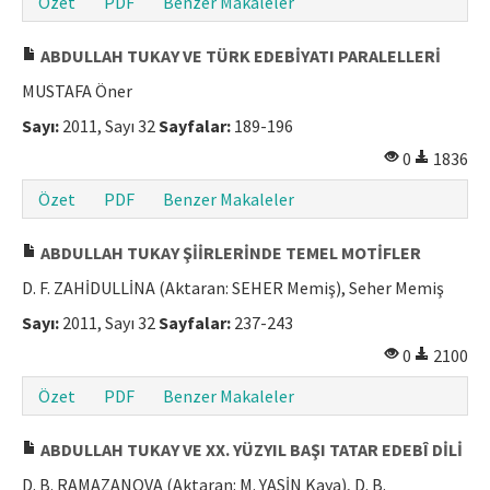
Özet
PDF
Benzer Makaleler
ABDULLAH TUKAY VE TÜRK EDEBİYATI PARALELLERİ
MUSTAFA Öner
Sayı:
2011, Sayı 32
Sayfalar:
189-196
0
1836
Özet
PDF
Benzer Makaleler
ABDULLAH TUKAY ŞİİRLERİNDE TEMEL MOTİFLER
D. F. ZAHİDULLİNA (Aktaran: SEHER Memiş), Seher Memiş
Sayı:
2011, Sayı 32
Sayfalar:
237-243
0
2100
Özet
PDF
Benzer Makaleler
ABDULLAH TUKAY VE XX. YÜZYIL BAŞI TATAR EDEBÎ DİLİ
D. B. RAMAZANOVA (Aktaran: M. YASİN Kaya), D. B.