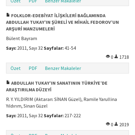
Özet
PDF
Benzer Makaleler
FOLKLOR-EDEBİYAT İLİŞKİLERİ BAĞLAMINDA
ABDULLAH TUKAY’IN ŞÜRELİ VE MİHAİL FEDOROV’UN
ARŞURİ MANZUMELERİ
Bülent Bayram
Sayı:
2011, Sayı 32
Sayfalar:
41-54
0
1718
Özet
PDF
Benzer Makaleler
ABDULLAH TUKAY’IN SANATININ TÜRKİYE’DE
ARAŞTIRILMA DÜZEYİ
R. Y. YILDIRIM (Aktaran: SİNAN Güzel), Ramile Yarullina
Yıldırım, Sinan Güzel
Sayı:
2011, Sayı 32
Sayfalar:
217-222
0
2019