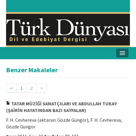
Ana Sayfa
Benzer Makaleler
Amaç & Kapsam
<
1
2
>
Yayın Kurulu
TATAR MÜZİĞİ SANATÇILARI VE ABDULLAH TUKAY
Yayın İlkeleri
(ŞAİRİN HAYATINDAN BAZI SAYFALAR)
Etik İlkeler
F. H. Cevhereva (aktaran: Gözde Güngör), F. H. Cevhereva,
Gözde Güngör
İletişim