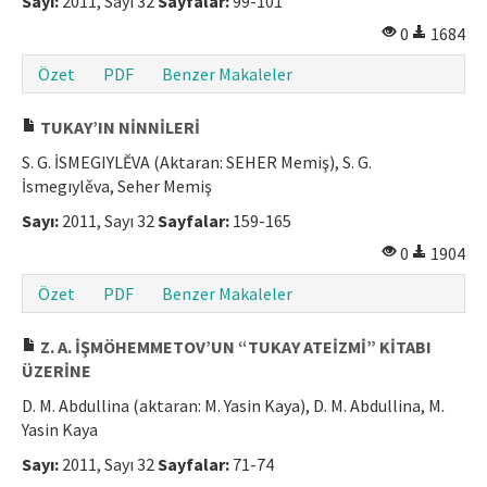
Sayı:
2011, Sayı 32
Sayfalar:
99-101
Makale Gönder
0
1684
Özet
PDF
Benzer Makaleler
ISSN: 1301-0077 · e-ISSN: 2651-5091
TUKAY’IN NİNNİLERİ
S. G. İSMEGIYLĔVA (Aktaran: SEHER Memiş), S. G.
İsmegıylěva, Seher Memiş
Sayı:
2011, Sayı 32
Sayfalar:
159-165
0
1904
Özet
PDF
Benzer Makaleler
Z. A. İŞMÖHEMMETOV’UN “TUKAY ATEİZMİ” KİTABI
ÜZERİNE
D. M. Abdullina (aktaran: M. Yasin Kaya), D. M. Abdullina, M.
Yasin Kaya
Sayı:
2011, Sayı 32
Sayfalar:
71-74