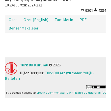
10.24155/tdk.2024.232
9801
4384
Özet
Özet (English)
Tam Metin
PDF
Benzer Makaleler
Türk Dil Kurumu
© 2026
Diğer Dergiler:
Türk Dili Araştırmaları Yıllığı -
Belleten
Bu dergideki çalışmalar
Creative Commons Atıf-GayriTicari 4.0 Uluslararası (CC
BY-NC 4.0)
ile lisanslanmıştır.
Yazılım Parkı - Bilimsel Dergi Yayınlama ve Yönetim Sistemi