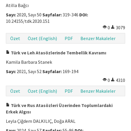
Atilla Bağcı
Sayı:
2020, Sayı 50
Sayfalar:
319-346
DOI:
10.24155/tdk.2020.151
0
3079
Özet
Özet (English)
PDF
Benzer Makaleler
Türk ve Leh Atasözlerinde Tembellik Kavramı
Kamila Barbara Stanek
Sayı:
2021, Sayı 52
Sayfalar:
169-194
0
4310
Özet
Özet (English)
PDF
Benzer Makaleler
Türk ve Rus Atasözleri Üzerinden Toplumlardaki
Erkek Algısı
Leyla Çiğdem DALKILIÇ, Doğa ARAL
Sayı:
2024, Sayı 57
Sayfalar:
55-86
DOI: