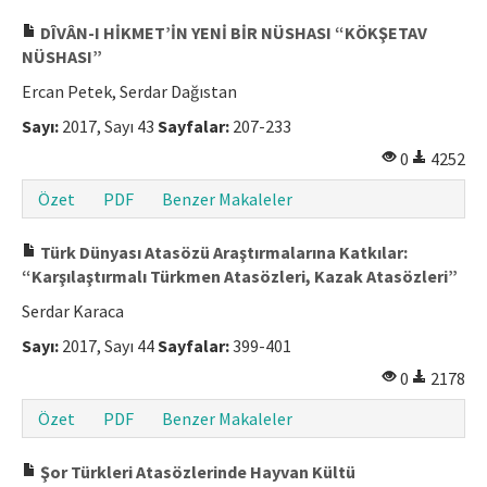
DÎVÂN-I HİKMET’İN YENİ BİR NÜSHASI “KÖKŞETAV
NÜSHASI”
Ercan Petek, Serdar Dağıstan
Sayı:
2017, Sayı 43
Sayfalar:
207-233
0
4252
Özet
PDF
Benzer Makaleler
Türk Dünyası Atasözü Araştırmalarına Katkılar:
“Karşılaştırmalı Türkmen Atasözleri, Kazak Atasözleri”
Serdar Karaca
Sayı:
2017, Sayı 44
Sayfalar:
399-401
0
2178
Özet
PDF
Benzer Makaleler
Şor Türkleri Atasözlerinde Hayvan Kültü