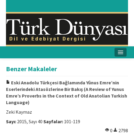
Ana Sayfa
Benzer Makaleler
Amaç & Kapsam
Eski Anadolu Türkçesi Bağlamında Yûnus Emre’nin
Eserlerindeki Atasözlerine Bir Bakış (A Review of Yunus
Yayın Kurulu
Emre’s Proverbs in the Context of Old Anatolian Turkish
Language)
Yayın İlkeleri
Zeki Kaymaz
Etik İlkeler
Sayı:
2015, Sayı 40
Sayfalar:
101-119
İletişim
0
2798