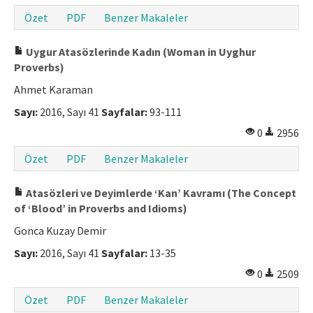
Özet
PDF
Benzer Makaleler
Makale Gönder
Uygur Atasözlerinde Kadın (Woman in Uyghur
ISSN: 1301-0077 · e-ISSN: 2651-5091
Proverbs)
Ahmet Karaman
Sayı:
2016, Sayı 41
Sayfalar:
93-111
0
2956
Özet
PDF
Benzer Makaleler
Atasözleri ve Deyimlerde ‘Kan’ Kavramı (The Concept
of ‘Blood’ in Proverbs and Idioms)
Gonca Kuzay Demir
Sayı:
2016, Sayı 41
Sayfalar:
13-35
0
2509
Özet
PDF
Benzer Makaleler