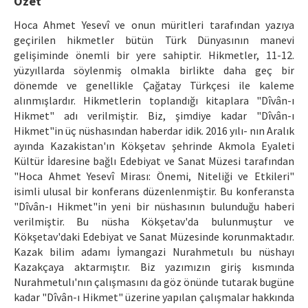
Özet
Makale Gönder
Hoca Ahmet Yesevî ve onun müritleri tarafından yazıya
geçirilen hikmetler bütün Türk Dünyasının manevi
ISSN: 1301-0077 · e-ISSN: 2651-5091
gelişiminde önemli bir yere sahiptir. Hikmetler, 11-12.
yüzyıllarda söylenmiş olmakla birlikte daha geç bir
dönemde ve genellikle Çağatay Türkçesi ile kaleme
alınmışlardır. Hikmetlerin toplandığı kitaplara "Dîvân-ı
Hikmet" adı verilmiştir. Biz, şimdiye kadar "Dîvân-ı
Hikmet"in üç nüshasından haberdar idik. 2016 yılı- nın Aralık
ayında Kazakistan'ın Kökşetav şehrinde Akmola Eyaleti
Kültür İdaresine bağlı Edebiyat ve Sanat Müzesi tarafından
"Hoca Ahmet Yesevî Mirası: Önemi, Niteliği ve Etkileri"
isimli ulusal bir konferans düzenlenmiştir. Bu konferansta
"Dîvân-ı Hikmet"in yeni bir nüshasının bulunduğu haberi
verilmiştir. Bu nüsha Kökşetav'da bulunmuştur ve
Kökşetav'daki Edebiyat ve Sanat Müzesinde korunmaktadır.
Kazak bilim adamı İymangazi Nurahmetulı bu nüshayı
Kazakçaya aktarmıştır. Biz yazımızın giriş kısmında
Nurahmetulı'nın çalışmasını da göz önünde tutarak bugüne
kadar "Dîvân-ı Hikmet" üzerine yapılan çalışmalar hakkında