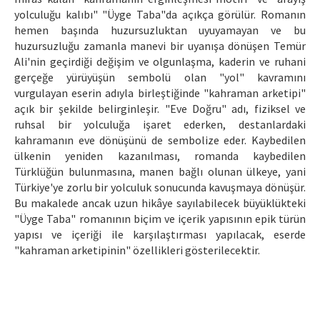
yolculuğu kalıbı" "Üyge Taba"da açıkça görülür. Romanın
hemen başında huzursuzluktan uyuyamayan ve bu
huzursuzluğu zamanla manevi bir uyanışa dönüşen Temür
Ali'nin geçirdiği değişim ve olgunlaşma, kaderin ve ruhani
gerçeğe yürüyüşün sembolü olan "yol" kavramını
vurgulayan eserin adıyla birleştiğinde "kahraman arketipi"
açık bir şekilde belirginleşir. "Eve Doğru" adı, fiziksel ve
ruhsal bir yolculuğa işaret ederken, destanlardaki
kahramanın eve dönüşünü de sembolize eder. Kaybedilen
ülkenin yeniden kazanılması, romanda kaybedilen
Türklüğün bulunmasına, manen bağlı olunan ülkeye, yani
Türkiye'ye zorlu bir yolculuk sonucunda kavuşmaya dönüşür.
Bu makalede ancak uzun hikâye sayılabilecek büyüklükteki
"Üyge Taba" romanının biçim ve içerik yapısının epik türün
yapısı ve içeriği ile karşılaştırması yapılacak, eserde
"kahraman arketipinin" özellikleri gösterilecektir.