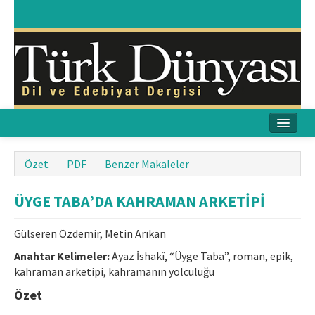
Ana Sayfa
Özet
PDF
Benzer Makaleler
Amaç & Kapsam
ÜYGE TABA’DA KAHRAMAN ARKETİPİ
Yayın Kurulu
Gülseren Özdemir, Metin Arıkan
Yayın İlkeleri
Anahtar Kelimeler:
Ayaz İshakî, “Üyge Taba”, roman, epik,
kahraman arketipi, kahramanın yolculuğu
Etik İlkeler
Özet
İletişim