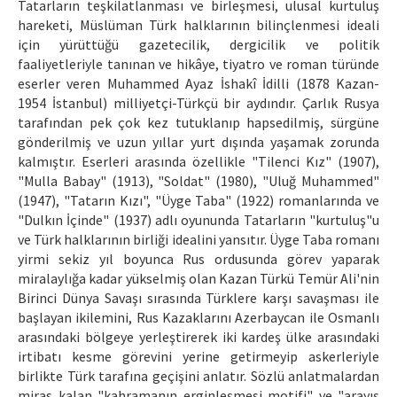
Tatarların teşkilatlanması ve birleşmesi, ulusal kurtuluş
Makale Gönder
hareketi, Müslüman Türk halklarının bilinçlenmesi ideali
için yürüttüğü gazetecilik, dergicilik ve politik
faaliyetleriyle tanınan ve hikâye, tiyatro ve roman türünde
ISSN: 1301-0077 · e-ISSN: 2651-5091
eserler veren Muhammed Ayaz İshakî İdilli (1878 Kazan-
1954 İstanbul) milliyetçi-Türkçü bir aydındır. Çarlık Rusya
tarafından pek çok kez tutuklanıp hapsedilmiş, sürgüne
gönderilmiş ve uzun yıllar yurt dışında yaşamak zorunda
kalmıştır. Eserleri arasında özellikle "Tilenci Kız" (1907),
"Mulla Babay" (1913), "Soldat" (1980), "Uluğ Muhammed"
(1947), "Tatarın Kızı", "Üyge Taba" (1922) romanlarında ve
"Dulkın İçinde" (1937) adlı oyununda Tatarların "kurtuluş"u
ve Türk halklarının birliği idealini yansıtır. Üyge Taba romanı
yirmi sekiz yıl boyunca Rus ordusunda görev yaparak
miralaylığa kadar yükselmiş olan Kazan Türkü Temür Ali'nin
Birinci Dünya Savaşı sırasında Türklere karşı savaşması ile
başlayan ikilemini, Rus Kazaklarını Azerbaycan ile Osmanlı
arasındaki bölgeye yerleştirerek iki kardeş ülke arasındaki
irtibatı kesme görevini yerine getirmeyip askerleriyle
birlikte Türk tarafına geçişini anlatır. Sözlü anlatmalardan
miras kalan "kahramanın erginleşmesi motifi" ve "arayış