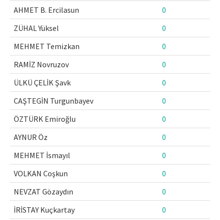
AHMET B. Ercilasun
0
Makale Gönder
ZÜHAL Yüksel
0
ISSN: 1301-0077 · e-ISSN: 2651-5091
MEHMET Temizkan
0
RAMİZ Novruzov
0
ÜLKÜ ÇELİK Şavk
0
CAŞTEGİN Turgunbayev
0
ÖZTÜRK Emiroğlu
0
AYNUR Öz
0
MEHMET İsmayıl
0
VOLKAN Coşkun
0
NEVZAT Gözaydın
0
İRİSTAY Kuçkartay
0