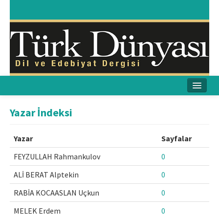
Ana Sayfa
Yazar İndeksi
Amaç & Kapsam
Yazar
Sayfalar
Yayın Kurulu
FEYZULLAH Rahmankulov
0
Yayın İlkeleri
ALİ BERAT Alptekin
0
Etik İlkeler
RABİA KOCAASLAN Uçkun
0
İletişim
MELEK Erdem
0