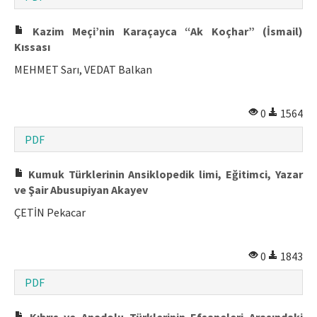
Makale Gönder
Kazim Meçi’nin Karaçayca “Ak Koçhar” (İsmail)
Kıssası
ISSN: 1301-0077 · e-ISSN: 2651-5091
MEHMET Sarı, VEDAT Balkan
0
1564
PDF
Kumuk Türklerinin Ansiklopedik limi, Eğitimci, Yazar
ve Şair Abusupiyan Akayev
ÇETİN Pekacar
0
1843
PDF
Kıbrıs ve Anadolu Türklerinin Efsaneleri Arasındaki