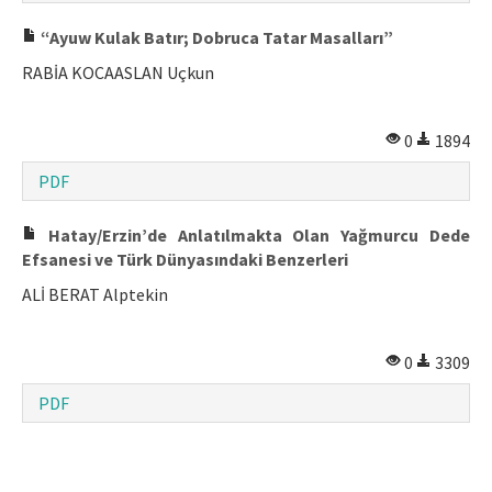
“Ayuw Kulak Batır; Dobruca Tatar Masalları”
RABİA KOCAASLAN Uçkun
0
1894
PDF
Hatay/Erzin’de Anlatılmakta Olan Yağmurcu Dede
Efsanesi ve Türk Dünyasındaki Benzerleri
ALİ BERAT Alptekin
0
3309
PDF