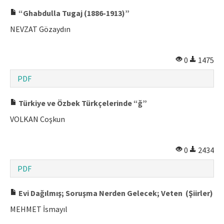
“Ghabdulla Tugaj (1886-1913)”
NEVZAT Gözaydın
0
1475
PDF
Türkiye ve Özbek Türkçelerinde “ğ”
VOLKAN Coşkun
0
2434
PDF
Evi Dağılmış; Soruşma Nerden Gelecek; Veten (Şiirler)
MEHMET İsmayıl