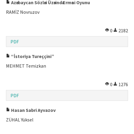
Azәrbaycan Sözlәri Üzәrindә Ermәni Oyunu
RAMİZ Novruzov
0
2182
PDF
“İstoriya Tureççini”
MEHMET Temizkan
0
1276
PDF
Hasan Sabri Ayvazov
ZÜHAL Yüksel