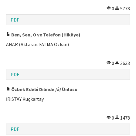
0
5778
PDF
Ben, Sen, O ve Telefon (Hikâye)
ANAR (Aktaran: FATMA Özkan)
0
3633
PDF
Özbek Edebî Dilinde /å/ Ünlüsü
İRİSTAY Kuçkartay
0
1478
PDF