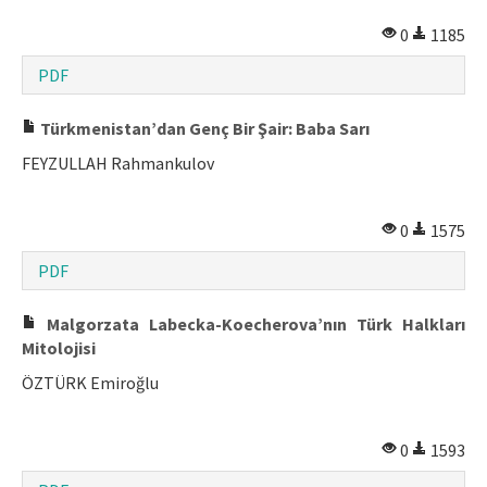
0
1185
PDF
Türkmenistan’dan Genç Bir Şair: Baba Sarı
FEYZULLAH Rahmankulov
0
1575
PDF
Malgorzata Labecka-Koecherova’nın Türk Halkları
Mitolojisi
ÖZTÜRK Emiroğlu
0
1593