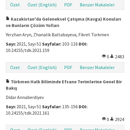
Özet
Özet (English)
PDF
Benzer Makaleler
Kazakistan'da Geleneksel Çatışma (Kavga) Konuları
ve Bunların Çözüm Yolları
Yerzhan Aryn, Zhanalik Baltabayeva, Fikret Türkmen
Sayı:
2021, Sayı 51
Sayfalar:
103-116
DOI:
10.24155/tdk.2021.159
0
2483
Özet
Özet (English)
PDF
Benzer Makaleler
Türkmen Halk Biliminde Efsane Terimlerine Genel Bir
Bakış
Didar Annaberdiyev
Sayı:
2021, Sayı 51
Sayfalar:
135-156
DOI:
10.24155/tdk.2021.161
0
2924
Özet
Özet (English)
PDF
Benzer Makaleler