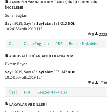
JAMBIL’IN “AKIN BOLDIM” ADLI ŞİİRİ ÜZERİNE BİR
İNCELEME
Soner Sağlam
Sayı:
2019, Sayı 48
Sayfalar:
181-212
DOI:
10.24155/tdk.2019.116
0
2322
Özet
Özet (English)
PDF
Benzer Makaleler
ABDUVALİ TUĞANBAYULI KAYDAROV
Ekrem Beyaz
Sayı:
2019, Sayı 48
Sayfalar:
335-342
DOI:
10.24155/tdk.2019.124
0
1738
Özet
PDF
Benzer Makaleler
LAKAYLAR VE DİLLERİ