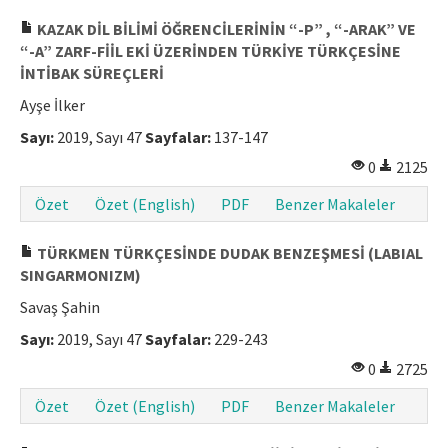
KAZAK DİL BİLİMİ ÖĞRENCİLERİNİN “-P” , “-ARAK” VE
“-A” ZARF-FİİL EKİ ÜZERİNDEN TÜRKİYE TÜRKÇESİNE
İNTİBAK SÜREÇLERİ
Ayşe İlker
Sayı:
2019, Sayı 47
Sayfalar:
137-147
0
2125
Özet
Özet (English)
PDF
Benzer Makaleler
TÜRKMEN TÜRKÇESİNDE DUDAK BENZEŞMESİ (LABIAL
SINGARMONIZM)
Savaş Şahin
Sayı:
2019, Sayı 47
Sayfalar:
229-243
0
2725
Özet
Özet (English)
PDF
Benzer Makaleler