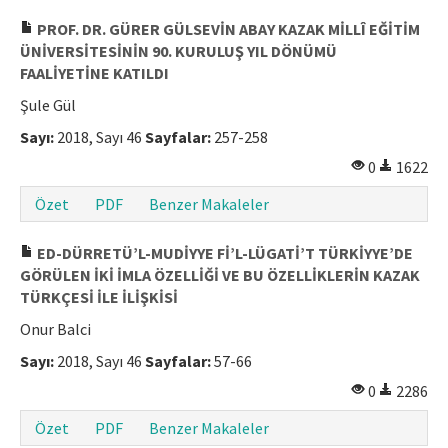
PROF. DR. GÜRER GÜLSEVİN ABAY KAZAK MİLLÎ EĞİTİM
ÜNİVERSİTESİNİN 90. KURULUŞ YIL DÖNÜMÜ
FAALİYETİNE KATILDI
Şule Gül
Sayı:
2018, Sayı 46
Sayfalar:
257-258
0
1622
Özet
PDF
Benzer Makaleler
ED-DÜRRETÜ’L-MUDİYYE Fİ’L-LÜGATİ’T TÜRKİYYE’DE
GÖRÜLEN İKİ İMLA ÖZELLİĞİ VE BU ÖZELLİKLERİN KAZAK
TÜRKÇESİ İLE İLİŞKİSİ
Onur Balci
Sayı:
2018, Sayı 46
Sayfalar:
57-66
0
2286
Özet
PDF
Benzer Makaleler