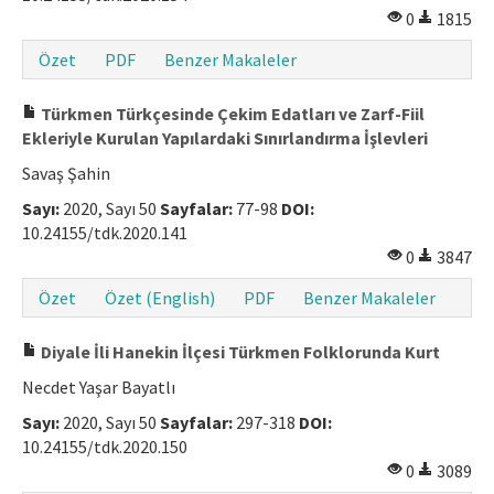
0
1815
Özet
PDF
Benzer Makaleler
Türkmen Türkçesinde Çekim Edatları ve Zarf-Fiil
Ekleriyle Kurulan Yapılardaki Sınırlandırma İşlevleri
Savaş Şahin
Sayı:
2020, Sayı 50
Sayfalar:
77-98
DOI:
10.24155/tdk.2020.141
0
3847
Özet
Özet (English)
PDF
Benzer Makaleler
Diyale İli Hanekin İlçesi Türkmen Folklorunda Kurt
Necdet Yaşar Bayatlı
Sayı:
2020, Sayı 50
Sayfalar:
297-318
DOI:
10.24155/tdk.2020.150
0
3089