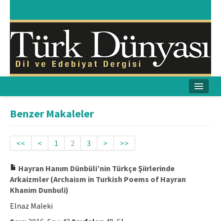
Ana Sayfa
Benzer Makaleler
Amaç & Kapsam
<<
<
1
2
3
>
>>
Yayın Kurulu
Hayran Hanım Dünbüli’nin Türkçe Şiirlerinde
Yayın İlkeleri
Arkaizmler (Archaism in Turkish Poems of Hayran
Khanim Dunbuli)
Etik İlkeler
Elnaz Maleki
İletişim