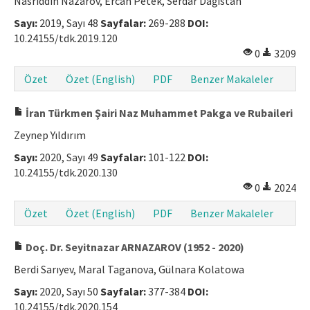
Nasriddin Nazarov, Ercan Petek, Serdar Dağıstan
Sayı:
2019, Sayı 48
Sayfalar:
269-288
DOI:
10.24155/tdk.2019.120
0
3209
Özet
Özet (English)
PDF
Benzer Makaleler
İran Türkmen Şairi Naz Muhammet Pakga ve Rubaileri
Zeynep Yıldırım
Sayı:
2020, Sayı 49
Sayfalar:
101-122
DOI:
10.24155/tdk.2020.130
0
2024
Özet
Özet (English)
PDF
Benzer Makaleler
Doç. Dr. Seyitnazar ARNAZAROV (1952 - 2020)
Berdi Sarıyev, Maral Taganova, Gülnara Kolatowa
Sayı:
2020, Sayı 50
Sayfalar:
377-384
DOI:
10.24155/tdk.2020.154