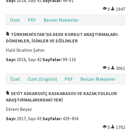
Sayı:
2016, Sayı 42
Sayfalar:
49-61
Makale Gönder
0
1947
Özet
PDF
Benzer Makaleler
ISSN: 1301-0077 · e-ISSN: 2651-5091
TÜRKMENİSTAN’DA DEDE KORKUT ARAŞTIRMALARI:
DÖNEMLER, İSİMLER VE EĞİLİMLER
Halil İbrahim Şahin
Sayı:
2016, Sayı 42
Sayfalar:
99-116
0
3061
Özet
Özet (English)
PDF
Benzer Makaleler
SEYİT ASKAROVİÇ KASKABASOV VE KAZAK FOLKLOR
ARAŞTIRMALARINDAKİ YERİ
Ekrem Beyaz
Sayı:
2017, Sayı 43
Sayfalar:
429-434
0
1792