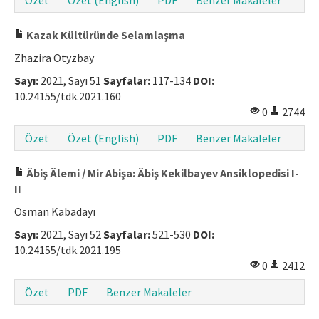
Kazak Kültüründe Selamlaşma
Zhazira Otyzbay
Sayı:
2021, Sayı 51
Sayfalar:
117-134
DOI:
10.24155/tdk.2021.160
0
2744
Özet
Özet (English)
PDF
Benzer Makaleler
Äbiş Älemi / Mir Abişa: Äbiş Kekilbayev Ansiklopedisi I-
II
Osman Kabadayı
Sayı:
2021, Sayı 52
Sayfalar:
521-530
DOI:
10.24155/tdk.2021.195
0
2412
Özet
PDF
Benzer Makaleler