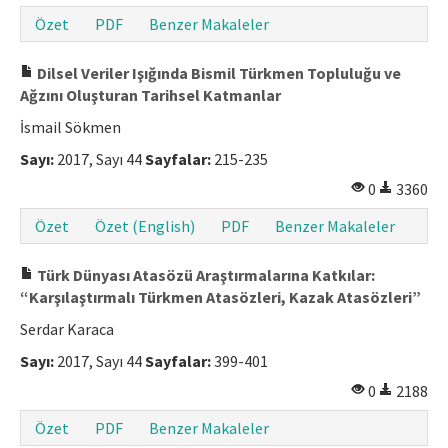
Özet
PDF
Benzer Makaleler
Dilsel Veriler Işığında Bismil Türkmen Topluluğu ve
Ağzını Oluşturan Tarihsel Katmanlar
İsmail Sökmen
Sayı:
2017, Sayı 44
Sayfalar:
215-235
0
3360
Özet
Özet (English)
PDF
Benzer Makaleler
Türk Dünyası Atasözü Araştırmalarına Katkılar:
“Karşılaştırmalı Türkmen Atasözleri, Kazak Atasözleri”
Serdar Karaca
Sayı:
2017, Sayı 44
Sayfalar:
399-401
0
2188
Özet
PDF
Benzer Makaleler