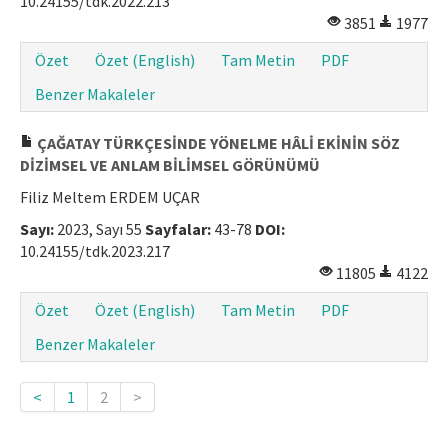
10.24155/tdk.2022.213
3851
1977
Makale Gönder
Özet
Özet (English)
Tam Metin
PDF
ISSN: 1301-0077 · e-ISSN: 2651-5091
Benzer Makaleler
ÇAĞATAY TÜRKÇESİNDE YÖNELME HÂLİ EKİNİN SÖZ
DİZİMSEL VE ANLAM BİLİMSEL GÖRÜNÜMÜ
Filiz Meltem ERDEM UÇAR
Sayı:
2023, Sayı 55
Sayfalar:
43-78
DOI:
10.24155/tdk.2023.217
11805
4122
Özet
Özet (English)
Tam Metin
PDF
Benzer Makaleler
<
1
2
>