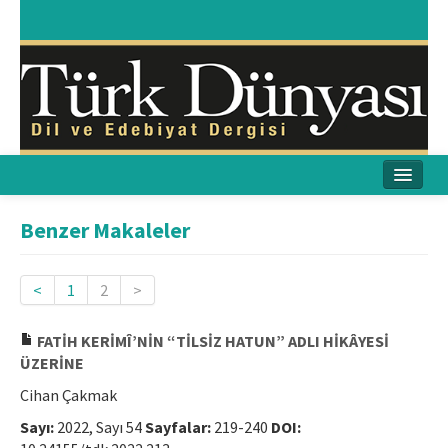
Ana Sayfa
Benzer Makaleler
Amaç & Kapsam
<
1
2
>
Yayın Kurulu
FATİH KERİMÎ’NİN “TİLSİZ HATUN” ADLI HİKÂYESİ
Yayın İlkeleri
ÜZERİNE
Etik İlkeler
Cihan Çakmak
Sayı:
2022, Sayı 54
Sayfalar:
219-240
DOI:
İletişim