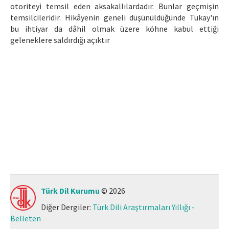
otoriteyi temsil eden aksakallılardadır. Bunlar geçmişin
Makale Gönder
temsilcileridir. Hikâyenin geneli düşünüldüğünde Tukay'ın
bu ihtiyar da dâhil olmak üzere köhne kabul ettiği
geleneklere saldırdığı açıktır
ISSN: 1301-0077 · e-ISSN: 2651-5091
Türk Dil Kurumu
© 2026
Diğer Dergiler:
Türk Dili Araştırmaları Yıllığı -
Belleten