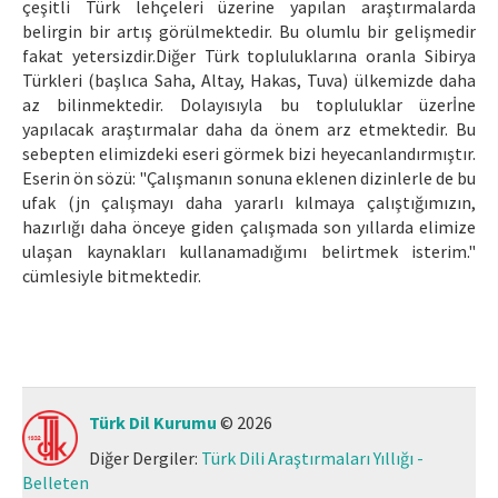
çeşitli Türk lehçeleri üzerine yapılan araştırmalarda
Makale Gönder
belirgin bir artış görülmektedir. Bu olumlu bir gelişmedir
fakat yetersizdir.Diğer Türk topluluklarına oranla Sibirya
Türkleri (başlıca Saha, Altay, Hakas, Tuva) ülkemizde daha
ISSN: 1301-0077 · e-ISSN: 2651-5091
az bilinmektedir. Dolayısıyla bu topluluklar üzerİne
yapılacak araştırmalar daha da önem arz etmektedir. Bu
sebepten elimizdeki eseri görmek bizi heyecanlandırmıştır.
Eserin ön sözü: "Çalışmanın sonuna eklenen dizinlerle de bu
ufak (jn çalışmayı daha yararlı kılmaya çalıştığımızın,
hazırlığı daha önceye giden çalışmada son yıllarda elimize
ulaşan kaynakları kullanamadığımı belirtmek isterim."
cümlesiyle bitmektedir.
Türk Dil Kurumu
© 2026
Diğer Dergiler:
Türk Dili Araştırmaları Yıllığı -
Belleten