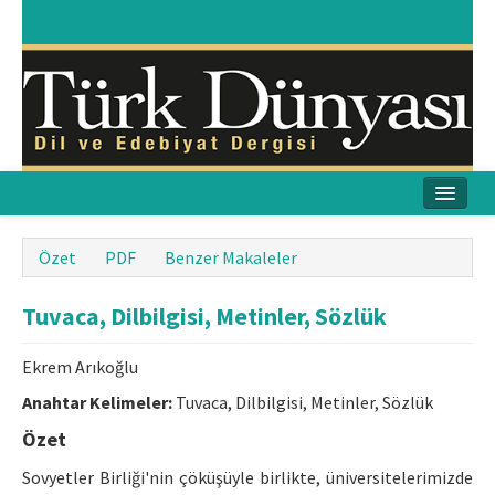
Ana Sayfa
Özet
PDF
Benzer Makaleler
Amaç & Kapsam
Tuvaca, Dilbilgisi, Metinler, Sözlük
Yayın Kurulu
Ekrem Arıkoğlu
Yayın İlkeleri
Anahtar Kelimeler:
Tuvaca, Dilbilgisi, Metinler, Sözlük
Etik İlkeler
Özet
İletişim
Sovyetler Birliği'nin çöküşüyle birlikte, üniversitelerimizde