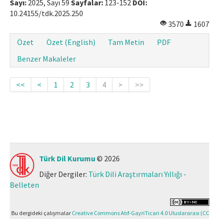
Sayı:
2025, Sayı 59
Sayfalar:
123-152
DOI:
10.24155/tdk.2025.250
3570
1607
Özet
Özet (English)
Tam Metin
PDF
Benzer Makaleler
<<
<
1
2
3
4
>
>>
Türk Dil Kurumu
© 2026
Diğer Dergiler:
Türk Dili Araştırmaları Yıllığı -
Belleten
Bu dergideki çalışmalar
Creative Commons Atıf-GayriTicari 4.0 Uluslararası (CC