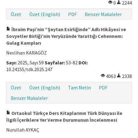
0
2244
Makale Gönder
Özet
Özet (English)
PDF
Benzer Makaleler
ISSN: 1301-0077 · e-ISSN: 2651-5091
İbraim Paşi’nin “Şeytan Esirliğinde” Adlı Hikâyesi ve
Sovyetler Birliği’nin Yeryüzünde Yarattığı Cehennem:
Gulag Kampları
Neslihan KARAGÖZ
Sayı:
2025, Sayı 59
Sayfalar:
53-82
DOI:
10.24155/tdk.2025.247
4063
2338
Özet
Özet (English)
Tam Metin
PDF
Benzer Makaleler
Ortaokul Türkçe Ders Kitaplarının Türk Dünyası ile
İlgili İçeriklere Yer Verme Durumunun İncelenmesi
Nurullah AYKAÇ