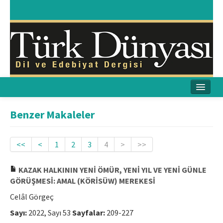
Ana Sayfa
Benzer Makaleler
Amaç & Kapsam
<<
<
1
2
3
4
>
>>
Yayın Kurulu
KAZAK HALKININ YENİ ÖMÜR, YENİ YIL VE YENİ GÜNLE
Yayın İlkeleri
GÖRÜŞMESİ: AMAL (KÖRİSÜW) MEREKESİ
Etik İlkeler
Celâl Görgeç
Sayı:
2022, Sayı 53
Sayfalar:
209-227
İletişim