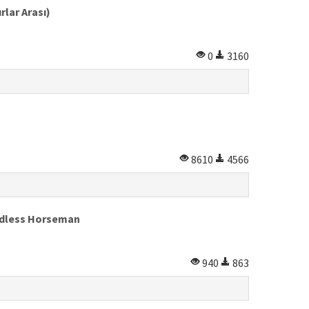
rlar Arası)
0
3160
8610
4566
eadless Horseman
940
863