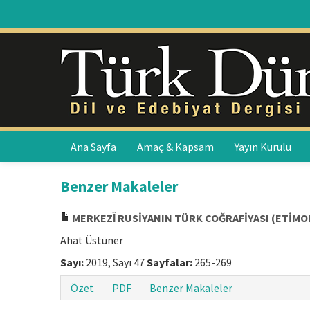
Ana Sayfa
Amaç & Kapsam
Yayın Kurulu
Benzer Makaleler
MERKEZȊ RUSİYANIN TÜRK COĞRAFİYASI (ETİMOL
Ahat Üstüner
Sayı:
2019, Sayı 47
Sayfalar:
265-269
Özet
PDF
Benzer Makaleler