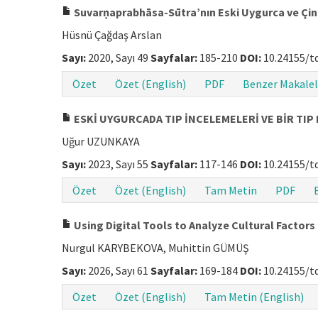
Suvarṇaprabhāsa-Sūtra’nın Eski Uygurca ve Çince
Hüsnü Çağdaş Arslan
Sayı:
2020, Sayı 49
Sayfalar:
185-210
DOI:
10.24155/t
Özet
Özet (English)
PDF
Benzer Makalel
ESKİ UYGURCADA TIP İNCELEMELERİ VE BİR TIP
Uğur UZUNKAYA
Sayı:
2023, Sayı 55
Sayfalar:
117-146
DOI:
10.24155/t
Özet
Özet (English)
Tam Metin
PDF
Using Digital Tools to Analyze Cultural Factor
Nurgul KARYBEKOVA, Muhittin GÜMÜŞ
Sayı:
2026, Sayı 61
Sayfalar:
169-184
DOI:
10.24155/t
Özet
Özet (English)
Tam Metin (English)