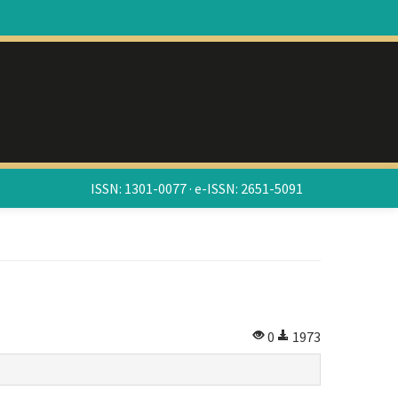
ISSN: 1301-0077 · e-ISSN: 2651-5091
0
1973