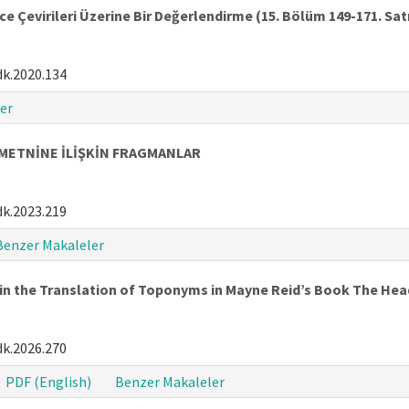
 Çevirileri Üzerine Bir Değerlendirme (15. Bölüm 149-171. Satı
dk.2020.134
er
 METNİNE İLİŞKİN FRAGMANLAR
dk.2023.219
Benzer Makaleler
s in the Translation of Toponyms in Mayne Reid’s Book The H
dk.2026.270
PDF (English)
Benzer Makaleler