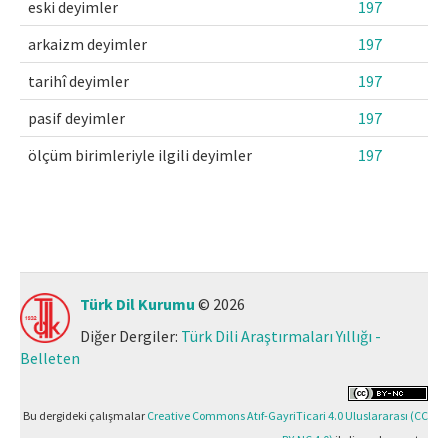
eski deyimler
197
arkaizm deyimler
197
tarihî deyimler
197
pasif deyimler
197
ölçüm birimleriyle ilgili deyimler
197
Türk Dil Kurumu
© 2026
Diğer Dergiler:
Türk Dili Araştırmaları Yıllığı -
Belleten
Bu dergideki çalışmalar
Creative Commons Atıf-GayriTicari 4.0 Uluslararası (CC
BY-NC 4.0)
ile lisanslanmıştır.