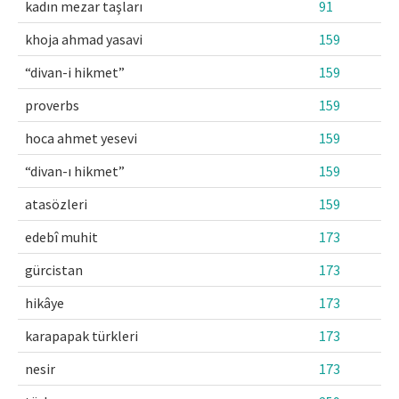
kadın mezar taşları
91
khoja ahmad yasavi
159
“divan-i hikmet”
159
proverbs
159
hoca ahmet yesevi
159
“divan-ı hikmet”
159
atasözleri
159
edebî muhit
173
gürcistan
173
hikâye
173
karapapak türkleri
173
nesir
173