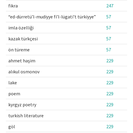
fikra
247
“ed-dürretü’l-mudiyye fi’l-lügati’t türkiyye”
57
imla özelliği
57
kazak türkçesi
57
ön türeme
57
ahmet haşim
229
alıkul osmonov
229
lake
229
poem
229
kyrgyz poetry
229
turkish literature
229
göl
229