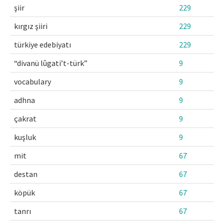
şiir
229
kırgız şiiri
229
türkiye edebiyatı
229
“divanü lûgati’t-türk”
9
vocabulary
9
adhna
9
çakrat
9
kuşluk
9
mit
67
destan
67
köpük
67
tanrı
67