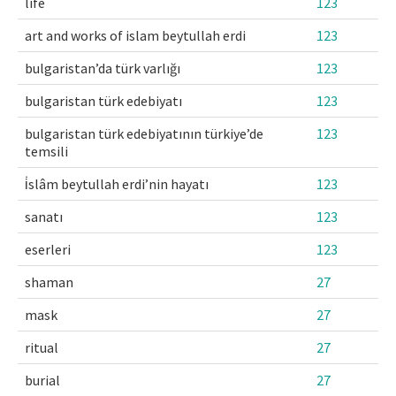
life
123
Makale Gönder
art and works of islam beytullah erdi
123
bulgaristan’da türk varlığı
123
ISSN: 1301-0077 · e-ISSN: 2651-5091
bulgaristan türk edebiyatı
123
bulgaristan türk edebiyatının türkiye’de
123
temsili
i̇slâm beytullah erdi’nin hayatı
123
sanatı
123
eserleri
123
shaman
27
mask
27
ritual
27
burial
27