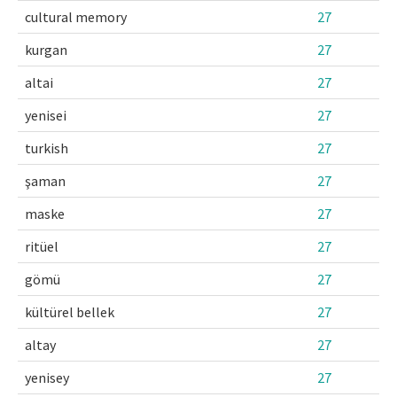
cultural memory
27
kurgan
27
altai
27
yenisei
27
turkish
27
şaman
27
maske
27
ritüel
27
gömü
27
kültürel bellek
27
altay
27
yenisey
27