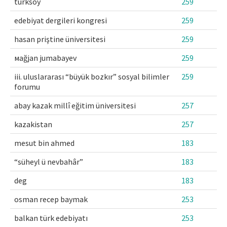
türksoy
259
edebiyat dergileri kongresi
259
hasan priştine üniversitesi
259
маğjan jumabayev
259
iii. uluslararası “büyük bozkır” sosyal bilimler
259
forumu
abay kazak millî eğitim üniversitesi
257
kazakistan
257
mesut bin ahmed
183
“süheyl ü nevbahâr”
183
deg
183
osman recep baymak
253
balkan türk edebiyatı
253