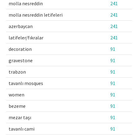
molla nesreddin
241
molla nesreddin letifeleri
241
azerbaycan
241
latifeler/fıkralar
241
decoration
91
gravestone
91
trabzon
91
tavanlı mosques
91
women
91
bezeme
91
mezar taşı
91
tavanlı cami
91