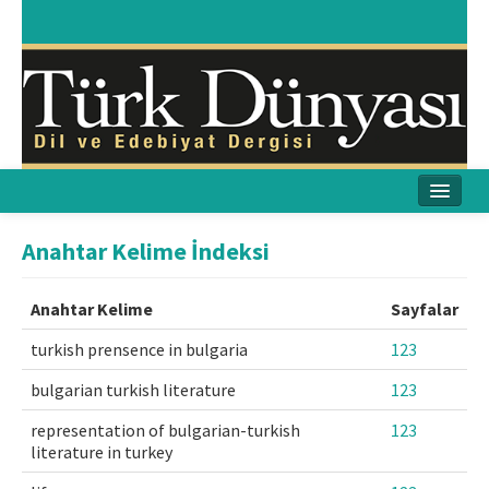
Ana Sayfa
Anahtar Kelime İndeksi
Amaç & Kapsam
Anahtar Kelime
Sayfalar
Yayın Kurulu
turkish prensence in bulgaria
123
Yayın İlkeleri
bulgarian turkish literature
123
Etik İlkeler
representation of bulgarian-turkish
123
literature in turkey
İletişim