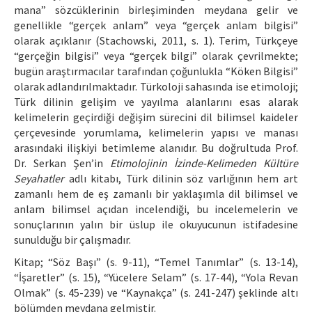
mana” sözcüklerinin birleşiminden meydana gelir ve
genellikle “gerçek anlam” veya “gerçek anlam bilgisi”
olarak açıklanır (Stachowski, 2011, s. 1). Terim, Türkçeye
“gerçeğin bilgisi” veya “gerçek bilgi” olarak çevrilmekte;
bugün araştırmacılar tarafından çoğunlukla “Köken Bilgisi”
olarak adlandırılmaktadır. Türkoloji sahasında ise etimoloji;
Türk dilinin gelişim ve yayılma alanlarını esas alarak
kelimelerin geçirdiği değişim sürecini dil bilimsel kaideler
çerçevesinde yorumlama, kelimelerin yapısı ve manası
arasındaki ilişkiyi betimleme alanıdır. Bu doğrultuda Prof.
Dr. Serkan Şen’in
Etimolojinin İzinde-Kelimeden Kültüre
Seyahatler
adlı kitabı, Türk dilinin söz varlığının hem art
zamanlı hem de eş zamanlı bir yaklaşımla dil bilimsel ve
anlam bilimsel açıdan incelendiği, bu incelemelerin ve
sonuçlarının yalın bir üslup ile okuyucunun istifadesine
sunulduğu bir çalışmadır.
Kitap; “Söz Başı” (s. 9-11), “Temel Tanımlar” (s. 13-14),
“İşaretler” (s. 15), “Yücelere Selam” (s. 17-44), “Yola Revan
Olmak” (s. 45-239) ve “Kaynakça” (s. 241-247) şeklinde altı
bölümden meydana gelmiştir.