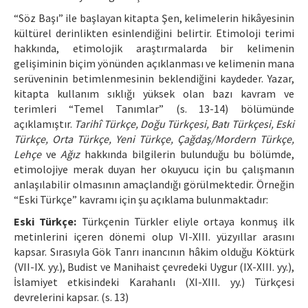
“Söz Başı” ile başlayan kitapta Şen, kelimelerin hikâyesinin
kültürel derinlikten esinlendiğini belirtir. Etimoloji terimi
hakkında, etimolojik araştırmalarda bir kelimenin
gelişiminin biçim yönünden açıklanması ve kelimenin mana
serüveninin betimlenmesinin beklendiğini kaydeder. Yazar,
kitapta kullanım sıklığı yüksek olan bazı kavram ve
terimleri “Temel Tanımlar” (s. 13-14) bölümünde
açıklamıştır.
Tarihî Türkçe, Doğu Türkçesi, Batı Türkçesi, Eski
Türkçe, Orta Türkçe, Yeni Türkçe, Çağdaş/Mordern Türkçe,
Lehçe
ve
Ağız
hakkında bilgilerin bulunduğu bu bölümde,
etimolojiye merak duyan her okuyucu için bu çalışmanın
anlaşılabilir olmasının amaçlandığı görülmektedir. Örneğin
“Eski Türkçe” kavramı için şu açıklama bulunmaktadır:
Eski Türkçe:
Türkçenin Türkler eliyle ortaya konmuş ilk
metinlerini içeren dönemi olup VI-XIII. yüzyıllar arasını
kapsar. Sırasıyla Gök Tanrı inancının hâkim olduğu Köktürk
(VII-IX. yy.), Budist ve Manihaist çevredeki Uygur (IX-XIII. yy.),
İslamiyet etkisindeki Karahanlı (XI-XIII. yy.) Türkçesi
devrelerini kapsar. (s. 13)