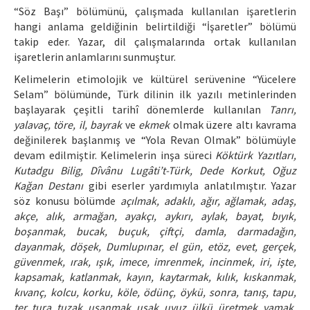
“Söz Başı” bölümünü, çalışmada kullanılan işaretlerin
hangi anlama geldiğinin belirtildiği “İşaretler” bölümü
takip eder. Yazar, dil çalışmalarında ortak kullanılan
işaretlerin anlamlarını sunmuştur.
Kelimelerin etimolojik ve kültürel serüvenine “Yücelere
Selam” bölümünde, Türk dilinin ilk yazılı metinlerinden
başlayarak çeşitli tarihî dönemlerde kullanılan
Tanrı,
yalavaç, töre, il, bayrak
ve
ekmek
olmak üzere altı kavrama
değinilerek başlanmış ve “Yola Revan Olmak” bölümüyle
devam edilmiştir. Kelimelerin inşa süreci
Köktürk Yazıtları,
Kutadgu Bilig, Dîvânu Lugâti’t-Türk, Dede Korkut, Oğuz
Kağan Destanı
gibi eserler yardımıyla anlatılmıştır. Yazar
söz konusu bölümde
açılmak, adaklı, ağır, ağlamak, adaş,
akçe, alık, armağan, ayakçı, aykırı, aylak, bayat, bıyık,
boşanmak, bucak, buçuk, çiftçi, damla, darmadağın,
dayanmak, döşek, Dumlupınar, el gün, etöz, evet, gerçek,
güvenmek, ırak, ışık, imece, imrenmek, incinmek, iri, işte,
kapsamak, katlanmak, kayın, kaytarmak, kılık, kıskanmak,
kıvanç, kolcu, korku, köle, ödünç, öykü, sonra, tanış, tapu,
ter, tura, tuzak, usanmak, uşak, uyuz, ülkü, üretmek, yamak,