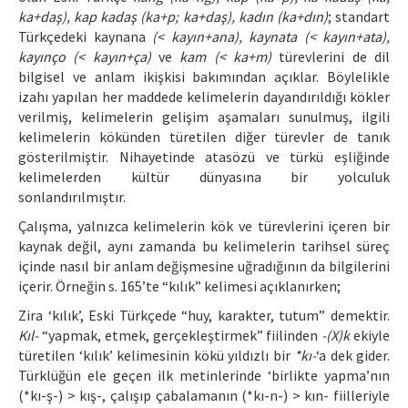
ka+daş), kap kadaş (ka+p; ka+daş), kadın (ka+dın)
; standart
Türkçedeki kaynana
(< kayın+ana), kaynata (< kayın+ata),
kayınço (< kayın+ça)
ve
kam (< ka+m)
türevlerini de dil
bilgisel ve anlam ikişkisi bakımından açıklar. Böylelikle
izahı yapılan her maddede kelimelerin dayandırıldığı kökler
verilmiş, kelimelerin gelişim aşamaları sunulmuş, ilgili
kelimelerin kökünden türetilen diğer türevler de tanık
gösterilmiştir. Nihayetinde atasözü ve türkü eşliğinde
kelimelerden kültür dünyasına bir yolculuk
sonlandırılmıştır.
Çalışma, yalnızca kelimelerin kök ve türevlerini içeren bir
kaynak değil, aynı zamanda bu kelimelerin tarihsel süreç
içinde nasıl bir anlam değişmesine uğradığının da bilgilerini
içerir. Örneğin s. 165’te “kılık” kelimesi açıklanırken;
Zira ‘kılık’, Eski Türkçede “huy, karakter, tutum” demektir.
Kıl-
“yapmak, etmek, gerçekleştirmek” fiilinden
-(X)k
ekiyle
türetilen ‘kılık’ kelimesinin kökü yıldızlı bir
*kı-
‘a dek gider.
Türklüğün ele geçen ilk metinlerinde ‘birlikte yapma’nın
(*kı-ş-) > kış-, çalışıp çabalamanın (*kı-n-) > kın- fiilleriyle