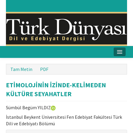
Ana Sayfa
Tam Metin
PDF
Amaç & Kapsam
ETİMOLOJİNİN İZİNDE-KELİMEDEN
Yayın Kurulu
KÜLTÜRE SEYAHATLER
Yayın İlkeleri
Sümbül Begüm YILDIZ
Etik İlkeler
İstanbul Beykent Üniversitesi Fen Edebiyat Fakültesi Türk
Dili ve Edebiyatı Bölümü
İletişim