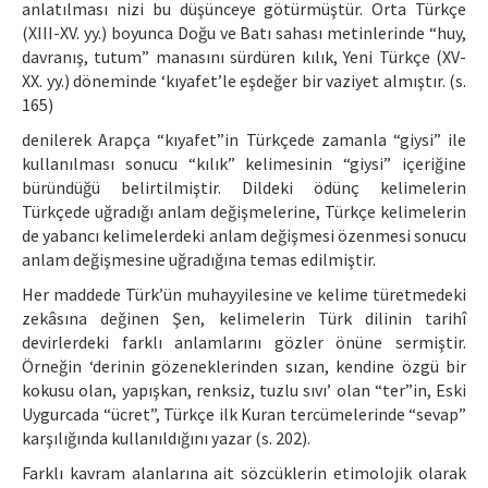
anlatılması nizi bu düşünceye götürmüştür. Orta Türkçe
(XIII-XV. yy.) boyunca Doğu ve Batı sahası metinlerinde “huy,
davranış, tutum” manasını sürdüren kılık, Yeni Türkçe (XV-
XX. yy.) döneminde ‘kıyafet’le eşdeğer bir vaziyet almıştır. (s.
165)
denilerek Arapça “kıyafet”in Türkçede zamanla “giysi” ile
kullanılması sonucu “kılık” kelimesinin “giysi” içeriğine
büründüğü belirtilmiştir. Dildeki ödünç kelimelerin
Türkçede uğradığı anlam değişmelerine, Türkçe kelimelerin
de yabancı kelimelerdeki anlam değişmesi özenmesi sonucu
anlam değişmesine uğradığına temas edilmiştir.
Her maddede Türk’ün muhayyilesine ve kelime türetmedeki
zekâsına değinen Şen, kelimelerin Türk dilinin tarihî
devirlerdeki farklı anlamlarını gözler önüne sermiştir.
Örneğin ‘derinin gözeneklerinden sızan, kendine özgü bir
kokusu olan, yapışkan, renksiz, tuzlu sıvı’ olan “ter”in, Eski
Uygurcada “ücret”, Türkçe ilk Kuran tercümelerinde “sevap”
karşılığında kullanıldığını yazar (s. 202).
Farklı kavram alanlarına ait sözcüklerin etimolojik olarak