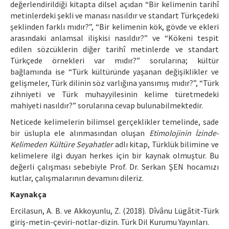
değerlendirildiği kitapta dilsel açıdan “Bir kelimenin tarihî
metinlerdeki şekli ve manası nasıldır ve standart Türkçedeki
şeklinden farklı mıdır?”, “Bir kelimenin kök, gövde ve ekleri
arasındaki anlamsal ilişkisi nasıldır?” ve “Kökeni tespit
edilen sözcüklerin diğer tarihî metinlerde ve standart
Türkçede örnekleri var mıdır?” sorularına; kültür
bağlamında ise “Türk kültüründe yaşanan değişiklikler ve
gelişmeler, Türk dilinin söz varlığına yansımış mıdır?”, “Türk
zihniyeti ve Türk muhayyilesinin kelime türetmedeki
mahiyeti nasıldır?” sorularına cevap bulunabilmektedir.
Neticede kelimelerin bilimsel gerçeklikler temelinde, sade
bir üslupla ele alınmasından oluşan
Etimolojinin İzinde-
Kelimeden Kültüre Seyahatler
adlı kitap, Türklük bilimine ve
kelimelere ilgi duyan herkes için bir kaynak olmuştur. Bu
değerli çalışması sebebiyle Prof. Dr. Serkan ŞEN hocamızı
kutlar, çalışmalarının devamını dileriz.
Kaynakça
Ercilasun, A. B. ve Akkoyunlu, Z. (2018). Dîvânu Lügâtit-Türk
giriş-metin-çeviri-notlar-dizin. Türk Dil Kurumu Yayınları.