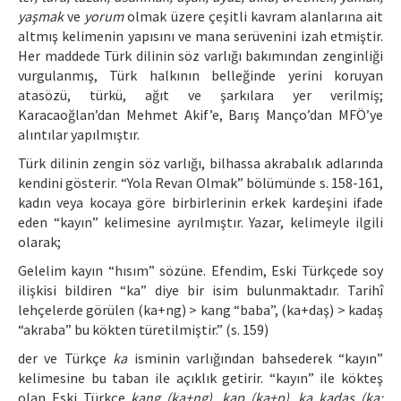
yaşmak
ve
yorum
olmak üzere çeşitli kavram alanlarına ait
altmış kelimenin yapısını ve mana serüvenini izah etmiştir.
Her maddede Türk dilinin söz varlığı bakımından zenginliği
vurgulanmış, Türk halkının belleğinde yerini koruyan
atasözü, türkü, ağıt ve şarkılara yer verilmiş;
Karacaoğlan’dan Mehmet Akif’e, Barış Manço’dan MFÖ’ye
alıntılar yapılmıştır.
Türk dilinin zengin söz varlığı, bilhassa akrabalık adlarında
kendini gösterir. “Yola Revan Olmak” bölümünde s. 158-161,
kadın veya kocaya göre birbirlerinin erkek kardeşini ifade
eden “kayın” kelimesine ayrılmıştır. Yazar, kelimeyle ilgili
olarak;
Gelelim kayın “hısım” sözüne. Efendim, Eski Türkçede soy
ilişkisi bildiren “ka” diye bir isim bulunmaktadır. Tarihî
lehçelerde görülen (ka+ng) > kang “baba”, (ka+daş) > kadaş
“akraba” bu kökten türetilmiştir.” (s. 159)
der ve Türkçe
ka
isminin varlığından bahsederek “kayın”
kelimesine bu taban ile açıklık getirir. “kayın” ile kökteş
olan Eski Türkçe
kang (ka+ng), kap (ka+p), ka kadaş (ka;