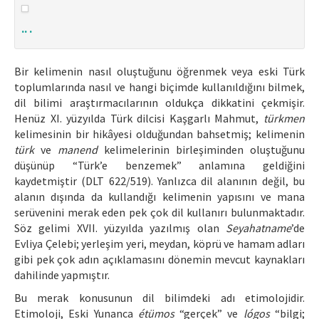
Makale Gönder
.. .
ISSN: 1301-0077 · e-ISSN: 2651-5091
Bir kelimenin nasıl oluştuğunu öğrenmek veya eski Türk
toplumlarında nasıl ve hangi biçimde kullanıldığını bilmek,
dil bilimi araştırmacılarının oldukça dikkatini çekmişir.
Henüz XI. yüzyılda Türk dilcisi Kaşgarlı Mahmut,
türkmen
kelimesinin bir hikâyesi olduğundan bahsetmiş; kelimenin
türk
ve
manend
kelimelerinin birleşiminden oluştuğunu
düşünüp “Türk’e benzemek” anlamına geldiğini
kaydetmiştir (DLT 622/519). Yanlızca dil alanının değil, bu
alanın dışında da kullandığı kelimenin yapısını ve mana
serüvenini merak eden pek çok dil kullanırı bulunmaktadır.
Söz gelimi XVII. yüzyılda yazılmış olan
Seyahatname
’de
Evliya Çelebi; yerleşim yeri, meydan, köprü ve hamam adları
gibi pek çok adın açıklamasını dönemin mevcut kaynakları
dahilinde yapmıştır.
Bu merak konusunun dil bilimdeki adı etimolojidir.
Etimoloji, Eski Yunanca
étümos
“gerçek” ve
lógos
“bilgi;