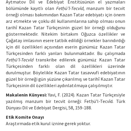
Aytmatov Dil ve Edebiyat Enstitüsünün el yazmaları
bölümünde kayıtlı olan
Fetḥü’l-Tecvīd
, manzum bir tecvit
örneği olması bakımından Kazan Tatar edebiyatı için önem
arz etmekte ve çoklu dil kullanımlarına sahip olması onun
tarihî Kazan Tatar Türkçesinin güzel bir örneği olduğunu
göstermektedir. Nitekim birtakım Oğuzca özellikler ve
Çağatay imlasının esere tatbik edildiği örnekler barındırdığı
için dil özellikleri açısından eserin günümüz Kazan Tatar
Türkçesinden farklı yanları bulunmaktadır. Bu çalışmada
Fetḥü’l-Tecvīd
transkribe edilerek günümüz Kazan Tatar
Türkçesinden farklı olan dil özellikleri üzerinde
durulmuştur. Böylelikle Kazan Tatar tasavvufi edebiyatının
güzel bir örneği gün yüzüne çıkarılmış ve tarihî Kazan Tatar
Türkçesinin dil özellikleri aydınlatılmaya çalışılmıştır.
Makalenin Künyesi:
Yavi, F. (2024). Kazan Tatar Türkçesiyle
yazılmış manzum bir tecvit örneği: Fetḥü’l-Tecvīd. Türk
Dünyası Dil ve Edebiyat Dergisi, 58, 159-188.
Etik Komite Onayı
Araştırmada etik kurul iznine gerek yoktur.