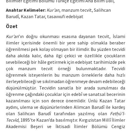
Bilimler Eğitimi Bölümü Türkçe Eğitimi Ana Bilim Dalı,
Makale Gönder
Anahtar Kelimeler:
Kur’an
, manzum tecvit, Salihcan
Barudî, Kazan Tatar, tasavvufi edebiyat
ISSN: 1301-0077 · e-ISSN: 2651-5091
Özet
Kur’an
’ın doğru okunması esasına dayanan tecvit, İslami
ilimler içerisinde önemli bir yere sahip olmakla beraber
öğrenilmesi pek kolay olmayan bir ilimdir. Bu yüzden tecvidi
daha akılda kalır, daha ilgi çekici ve özellikle çocukların
sevebileceği bir hâle getirmek için edebiyat tarihimizde pek
çok manzum tecvit örneği bulunmaktadır. Tecvidi
öğrenmek isteyenlerin bu manzum örneklerle daha hızlı
ilerleyebileceği ve sıkılmadan öğrenmeye devam edebileceği
düşünülmüştür. Tecvidin sanatla bir arada sunulması da
öğrenme çağındaki çocuklar için edebî ve sanatsal becerinin
kazanılması için son derece önemlidir. Ünlü Kazan Tatar
aydını, ulema ve düşünürlerinden Alimcan Barudî ile kardeş
olan Salihcan Barudî tarafından yazılmış olan
Fetḥü’l-
Tecvīd
, 1895’te Kazan’da basılmıştır. Kırgızistan Millî İlimler
Akademisi Beşeri ve İktisadi İlimler Bölümü Cengiz