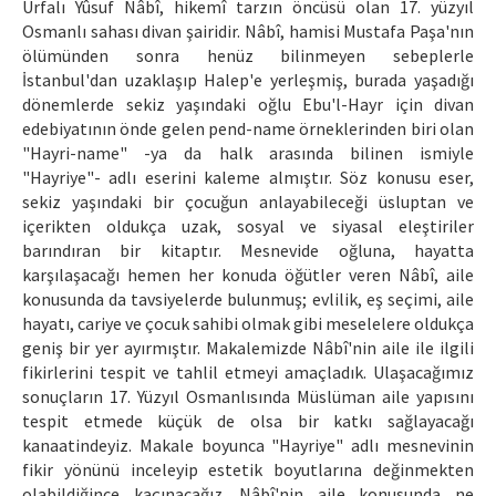
Urfalı Yûsuf Nâbî, hikemî tarzın öncüsü olan 17. yüzyıl
Makale Gönder
Osmanlı sahası divan şairidir. Nâbî, hamisi Mustafa Paşa'nın
ölümünden sonra henüz bilinmeyen sebeplerle
İstanbul'dan uzaklaşıp Halep'e yerleşmiş, burada yaşadığı
ISSN: 1301-0077 · e-ISSN: 2651-5091
dönemlerde sekiz yaşındaki oğlu Ebu'l-Hayr için divan
edebiyatının önde gelen pend-name örneklerinden biri olan
"Hayri-name" -ya da halk arasında bilinen ismiyle
"Hayriye"- adlı eserini kaleme almıştır. Söz konusu eser,
sekiz yaşındaki bir çocuğun anlayabileceği üsluptan ve
içerikten oldukça uzak, sosyal ve siyasal eleştiriler
barındıran bir kitaptır. Mesnevide oğluna, hayatta
karşılaşacağı hemen her konuda öğütler veren Nâbî, aile
konusunda da tavsiyelerde bulunmuş; evlilik, eş seçimi, aile
hayatı, cariye ve çocuk sahibi olmak gibi meselelere oldukça
geniş bir yer ayırmıştır. Makalemizde Nâbî'nin aile ile ilgili
fikirlerini tespit ve tahlil etmeyi amaçladık. Ulaşacağımız
sonuçların 17. Yüzyıl Osmanlısında Müslüman aile yapısını
tespit etmede küçük de olsa bir katkı sağlayacağı
kanaatindeyiz. Makale boyunca "Hayriye" adlı mesnevinin
fikir yönünü inceleyip estetik boyutlarına değinmekten
olabildiğince kaçınacağız. Nâbî'nin aile konusunda ne