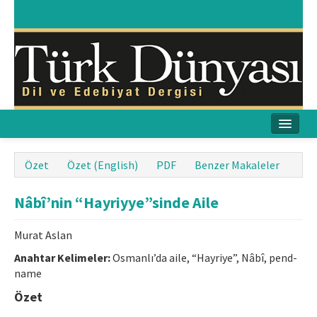
Ana Sayfa
Özet
Özet (English)
PDF
Benzer Makaleler
Amaç & Kapsam
Nâbî’nin “Hayriyye”sinde Aile
Yayın Kurulu
Murat Aslan
Yayın İlkeleri
Anahtar Kelimeler:
Osmanlı’da aile, “Hayriye”, Nâbî, pend-
name
Etik İlkeler
Özet
İletişim