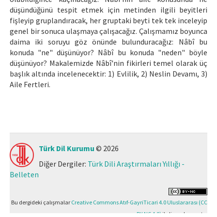
düşündüğünü tespit etmek için metinden ilgili beyitleri
fişleyip gruplandıracak, her gruptaki beyti tek tek inceleyip
genel bir sonuca ulaşmaya çalışacağız. Çalışmamız boyunca
daima iki soruyu göz önünde bulunduracağız: Nâbî bu
konuda "ne" düşünüyor? Nâbî bu konuda "neden" böyle
düşünüyor? Makalemizde Nâbî'nin fikirleri temel olarak üç
başlık altında incelenecektir: 1) Evlilik, 2) Neslin Devamı, 3)
Aile Fertleri.
Türk Dil Kurumu
© 2026
Diğer Dergiler:
Türk Dili Araştırmaları Yıllığı -
Belleten
Bu dergideki çalışmalar
Creative Commons Atıf-GayriTicari 4.0 Uluslararası (CC
BY-NC 4.0)
ile lisanslanmıştır.