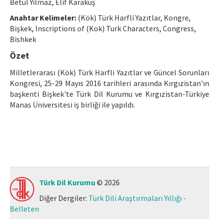
Betül Yılmaz, Elif Karakuş
Makale Gönder
Anahtar Kelimeler:
(Kök) Türk Harfli Yazıtlar, Kongre,
Bişkek, Inscriptions of (Kok) Turk Characters, Congress,
ISSN: 1301-0077 · e-ISSN: 2651-5091
Bishkek
Özet
Milletlerarası (Kök) Türk Harfli Yazıtlar ve Güncel Sorunları
Kongresi, 25-29 Mayıs 2016 tarihleri arasında Kırgızistan'ın
başkenti Bişkek'te Türk Dil Kurumu ve Kırgızistan-Türkiye
Manas Üniversitesi iş birliği ile yapıldı.
Türk Dil Kurumu
© 2026
Diğer Dergiler:
Türk Dili Araştırmaları Yıllığı -
Belleten