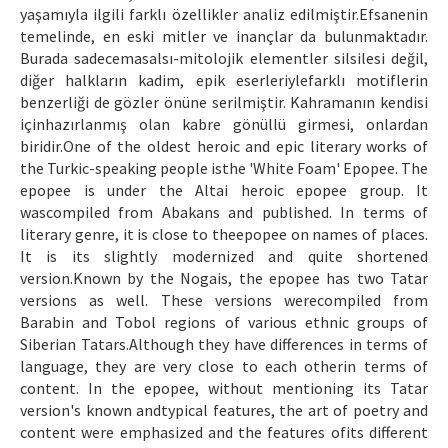
yaşamıyla ilgili farklı özellikler analiz edilmiştir.Efsanenin
temelinde, en eski mitler ve inançlar da bulunmaktadır.
Burada sadecemasalsı-mitolojik elementler silsilesi değil,
diğer halkların kadim, epik eserleriylefarklı motiflerin
benzerliği de gözler önüne serilmiştir. Kahramanın kendisi
içinhazırlanmış olan kabre gönüllü girmesi, onlardan
biridir.One of the oldest heroic and epic literary works of
the Turkic-speaking people isthe 'White Foam' Epopee. The
epopee is under the Altai heroic epopee group. It
wascompiled from Abakans and published. In terms of
literary genre, it is close to theepopee on names of places.
It is its slightly modernized and quite shortened
version.Known by the Nogais, the epopee has two Tatar
versions as well. These versions werecompiled from
Barabin and Tobol regions of various ethnic groups of
Siberian Tatars.Although they have differences in terms of
language, they are very close to each otherin terms of
content. In the epopee, without mentioning its Tatar
version's known andtypical features, the art of poetry and
content were emphasized and the features ofits different