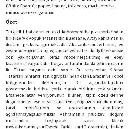
(White Foam)’, epopee, legend, folk hero, myth, motive,
Makale Gönder
miraculousness, galahad
Özet
ISSN: 1301-0077 · e-ISSN: 2651-5091
Türk dilli halkların en eski kahramanlık-epik eserlerinden
birisi de 'Ak Köpük'efsanesidir. Bu efsane, Altay kahramanlık
destanı grubuna girmektedir. Abakanlardanderlenmiş ve
yayımlanmıştır. Üslup açısından yer adları ile ilgili efsaneye
çok yakındır.Onun biraz modernleştirilmiş ve epey
kısaltılmış varyantıdır. Nogaylar tarafındanda bilinen eserin
iki Tatar varyantı daha vardır. Bu varyantlar, Sibirya
Tatarları'nınfarklı etnik gruplarından olan Barabin ve Tobol
bölgelerinden derlenmiştir. Dil açısındanfarklılık
göstermekle birlikte içerik olarak birbirine çok yakındır.
EfsanedeTatar versiyonunun bilinen, tipik özelliklerine
değinilmeden eserin şiir sanatı ve içeriğiüzerinde durulmuş,
farklı motiflerinin ve epizotlarının özellikleri
açıklanmayaçalışılmıştır. Kahramanın mucizevi doğum
motifinden başlayarak süren klasik
mevzukorunmuştur.Eserde farklı tarihî dönemler, halkın