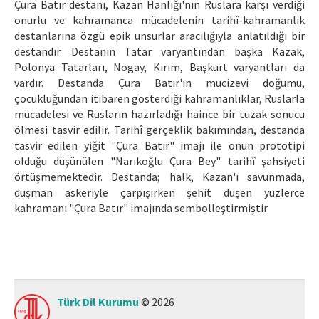
Çura Batır destanı, Kazan Hanlığı'nın Ruslara karşı verdiği
Makale Gönder
onurlu ve kahramanca mücadelenin tarihî-kahramanlık
destanlarına özgü epik unsurlar aracılığıyla anlatıldığı bir
destandır. Destanın Tatar varyantından başka Kazak,
ISSN: 1301-0077 · e-ISSN: 2651-5091
Polonya Tatarları, Nogay, Kırım, Başkurt varyantları da
vardır. Destanda Çura Batır'ın mucizevi doğumu,
çocukluğundan itibaren gösterdiği kahramanlıklar, Ruslarla
mücadelesi ve Rusların hazırladığı haince bir tuzak sonucu
ölmesi tasvir edilir. Tarihî gerçeklik bakımından, destanda
tasvir edilen yiğit "Çura Batır" imajı ile onun prototipi
olduğu düşünülen "Narıkoğlu Çura Bey" tarihî şahsiyeti
örtüşmemektedir. Destanda; halk, Kazan'ı savunmada,
düşman askeriyle çarpışırken şehit düşen yüzlerce
kahramanı "Çura Batır" imajında sembolleştirmiştir
Türk Dil Kurumu
© 2026