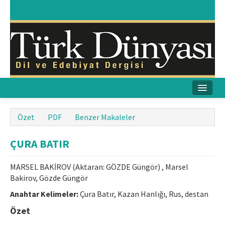
Ana Sayfa
Özet
PDF
Benzer Makaleler
Amaç & Kapsam
ÇURA BATIR
Yayın Kurulu
MARSEL BAKİROV (Aktaran: GÖZDE Güngör) , Marsel
Yayın İlkeleri
Bakirov, Gözde Güngör
Anahtar Kelimeler:
Etik İlkeler
Çura Batır, Kazan Hanlığı, Rus, destan
Özet
İletişim